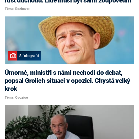
růst důchodů. Lidé musí být sami zodpovědní
Téma: Rozhovor
8 fotografií
Úmorné, ministři s námi nechodí do debat,
popsal Grolich situaci v opozici. Chystá velký
krok
Téma: Opozice