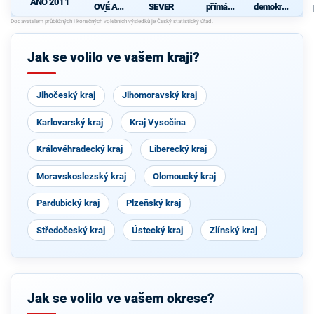
ANO 2011
OVÉ A
SEVER
přímá
demokrati
NEZÁVISL
demokraci
cká strana
Í
e (SPD)
Jak se volilo ve vašem kraji?
Jihočeský kraj
Jihomoravský kraj
Karlovarský kraj
Kraj Vysočina
Královéhradecký kraj
Liberecký kraj
Moravskoslezský kraj
Olomoucký kraj
Pardubický kraj
Plzeňský kraj
Středočeský kraj
Ústecký kraj
Zlínský kraj
Jak se volilo ve vašem okrese?