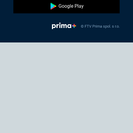
Google Play
© FTV Prima spol. s r.o.