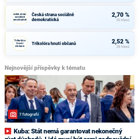
2,70 %
Česká strana sociálně
Česká strana
sociálně
demokratická
demokratická
30 hlasů
2,52 %
Trikolóra
Trikolóra hnutí občanů
hnutí
občanů
28 hlasů
Nejnovější příspěvky k tématu
7 fotografií
Kuba: Stát nemá garantovat nekonečný