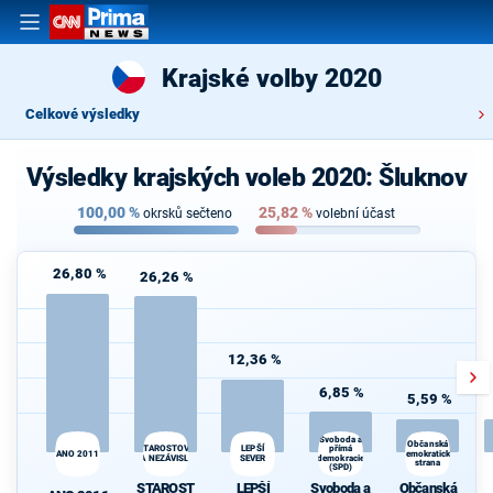
Krajské volby 2020
Celkové výsledky
Výsledky krajských voleb 2020: Šluknov
100,00
%
25,82
%
okrsků sečteno
volební účast
26,80 %
26,26 %
12,36 %
6,85 %
5,59 %
Svoboda a
Občanská
LEPŠÍ
STAROSTOVÉ
přímá
ANO 2011
demokratická
A NEZÁVISLÍ
SEVER
demokracie
strana
(SPD)
STAROST
LEPŠÍ
Svoboda a
Občanská