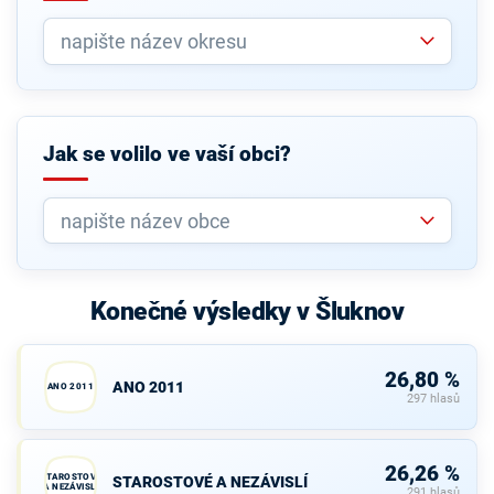
Jak se volilo ve vaší obci?
Konečné výsledky v Šluknov
26,80 %
ANO 2011
ANO 2011
297 hlasů
26,26 %
STAROSTOVÉ
STAROSTOVÉ A NEZÁVISLÍ
A NEZÁVISLÍ
291 hlasů