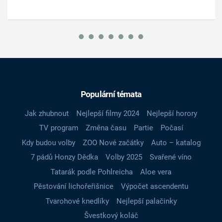
Populární témata
Jak zhubnout
Nejlepší filmy 2024
Nejlepší horory
TV program
Změna času
Partie
Počasí
Kdy budou volby
ZOO Nové začátky
Auto – katalog
7 pádů Honzy Dědka
Volby 2025
Svařené víno
Tatarák podle Pohlreicha
Aloe vera
Pěstování lichořeřišnice
Výpočet ascendentu
Tvarohové knedlíky
Nejlepší palačinky
Švestkový koláč