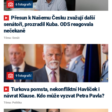
6 fotografií
Přesun k Našemu Česku zvažují další
senátoři, prozradil Kuba. ODS reagovala
nečekaně
Téma: Senát
9 fotografií
Turkova pomsta, nekonfliktní Havlíček i
návrat Klause. Kdo může vyzvat Petra Pavla?
Téma: Politika