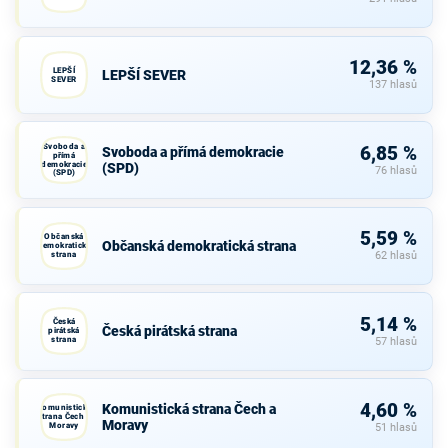
12,36 %
LEPŠÍ
LEPŠÍ SEVER
SEVER
137 hlasů
Svoboda a
6,85 %
Svoboda a přímá demokracie
přímá
demokracie
(SPD)
76 hlasů
(SPD)
5,59 %
Občanská
Občanská demokratická strana
demokratická
strana
62 hlasů
5,14 %
Česká
Česká pirátská strana
pirátská
strana
57 hlasů
4,60 %
Komunistická strana Čech a
Komunistická
strana Čech a
Moravy
Moravy
51 hlasů