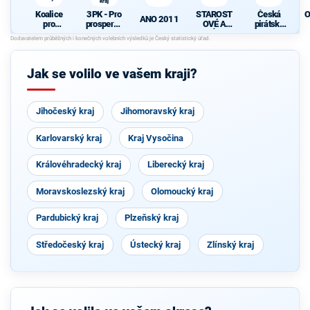
kraj
Koalice
3PK - Pro
STAROST
Česká
O
ANO 2011
pro
prosperují
OVÉ A
pirátská
Pardubick
cí
NEZÁVISL
strana
ý kraj
Pardubick
Í
ý kraj
Jak se volilo ve vašem kraji?
Jihočeský kraj
Jihomoravský kraj
Karlovarský kraj
Kraj Vysočina
Královéhradecký kraj
Liberecký kraj
Moravskoslezský kraj
Olomoucký kraj
Pardubický kraj
Plzeňský kraj
Středočeský kraj
Ústecký kraj
Zlínský kraj