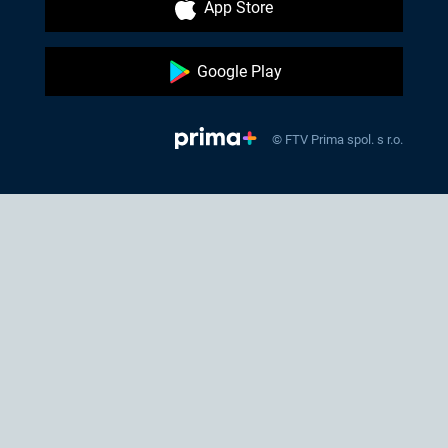
App Store
Google Play
© FTV Prima spol. s r.o.