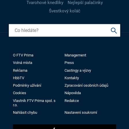
Tvarohové knedlíky
Nejlepší palačinky
Švestkový koláč
O FTV Prima
Management
Volná místa
Press
Reklama
Castingy a výzvy
HbbTV
Kontakty
Podmínky užívání
Zpracování osobních údajů
Cookies
Nápověda
Vlastník FTV Prima spol. s
Redakce
r.o.
Nahlásit chybu
Nastavení soukromí