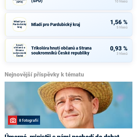
(SPD)
10 hlasů
(SPD)
1,56 %
Mladí pro
Mladí pro Pardubický kraj
Pardubický
kraj
5 hlasů
Trikolóra
hnutí
0,93 %
Trikolóra hnutí občanů a Strana
občanů a
Strana
soukromníků České republiky
soukromníků
3 hlasů
České
republiky
Nejnovější příspěvky k tématu
8 fotografií
Úmorné, ministři s námi nechodí do debat,