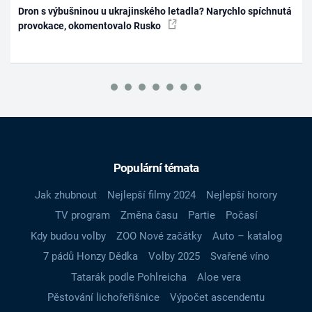
Dron s výbušninou u ukrajinského letadla? Narychlo spíchnutá
provokace, okomentovalo Rusko
Populární témata
Jak zhubnout
Nejlepší filmy 2024
Nejlepší horory
TV program
Změna času
Partie
Počasí
Kdy budou volby
ZOO Nové začátky
Auto – katalog
7 pádů Honzy Dědka
Volby 2025
Svařené víno
Tatarák podle Pohlreicha
Aloe vera
Pěstování lichořeřišnice
Výpočet ascendentu