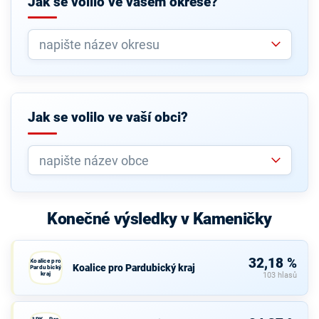
Jak se volilo ve vašem okrese?
Jak se volilo ve vaší obci?
Konečné výsledky v Kameničky
32,18 %
Koalice pro
Koalice pro Pardubický kraj
Pardubický
kraj
103 hlasů