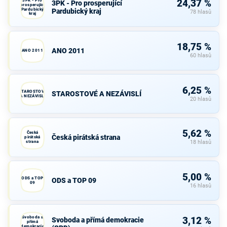
3PK - Pro
24,37 %
3PK - Pro prosperující
prosperující
Pardubický
Pardubický kraj
78 hlasů
kraj
18,75 %
ANO 2011
ANO 2011
60 hlasů
6,25 %
STAROSTOVÉ
STAROSTOVÉ A NEZÁVISLÍ
A NEZÁVISLÍ
20 hlasů
5,62 %
Česká
Česká pirátská strana
pirátská
strana
18 hlasů
5,00 %
ODS a TOP
ODS a TOP 09
09
16 hlasů
Svoboda a
3,12 %
Svoboda a přímá demokracie
přímá
demokracie