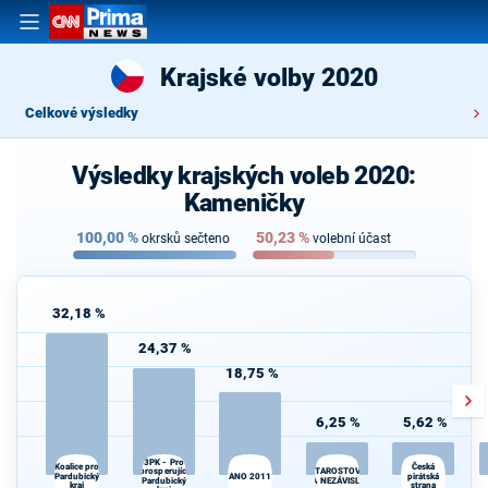
Krajské volby 2020
Celkové výsledky
Výsledky krajských voleb 2020:
Kameničky
100,00
%
50,23
%
okrsků sečteno
volební účast
32,18 %
24,37 %
18,75 %
6,25 %
5,62 %
3PK - Pro
Koalice pro
Česká
prosperující
STAROSTOVÉ
Pardubický
ANO 2011
pirátská
Pardubický
A NEZÁVISLÍ
kraj
strana