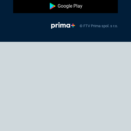
Google Play
© FTV Prima spol. s r.o.