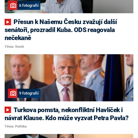
6 fotografií
Přesun k Našemu Česku zvažují další
senátoři, prozradil Kuba. ODS reagovala
nečekaně
Téma: Senát
9 fotografií
Turkova pomsta, nekonfliktní Havlíček i
návrat Klause. Kdo může vyzvat Petra Pavla?
Téma: Politika