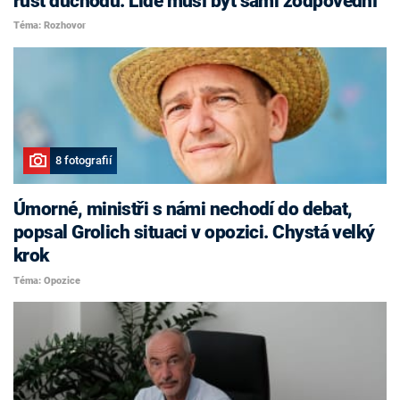
růst důchodů. Lidé musí být sami zodpovědní
Téma: Rozhovor
8 fotografií
Úmorné, ministři s námi nechodí do debat,
popsal Grolich situaci v opozici. Chystá velký
krok
Téma: Opozice