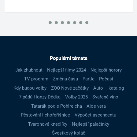
Populární témata
Jak zhubnout
Nejlepší filmy 2024
Nejlepší horory
TV program
Změna času
Partie
Počasí
Kdy budou volby
ZOO Nové začátky
Auto – katalog
7 pádů Honzy Dědka
Volby 2025
Svařené víno
Tatarák podle Pohlreicha
Aloe vera
Pěstování lichořeřišnice
Výpočet ascendentu
Tvarohové knedlíky
Nejlepší palačinky
Švestkový koláč