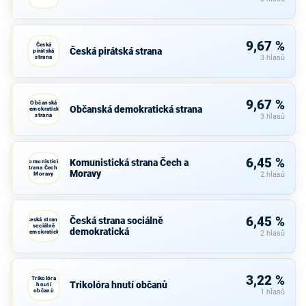
9,67 %
Česká
Česká pirátská strana
pirátská
strana
3 hlasů
9,67 %
Občanská
Občanská demokratická strana
demokratická
strana
3 hlasů
6,45 %
Komunistická strana Čech a
Komunistická
strana Čech a
Moravy
Moravy
2 hlasů
6,45 %
Česká strana sociálně
Česká strana
sociálně
demokratická
demokratická
2 hlasů
3,22 %
Trikolóra
Trikolóra hnutí občanů
hnutí
občanů
1 hlasů