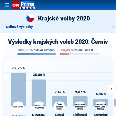
Krajské volby 2020
Celkové výsledky
Výsledky krajských voleb 2020: Černiv
100,00
%
24,41
%
okrsků sečteno
volební účast
32,25 %
25,80 %
9,67 %
9,67 %
6,45 %
Občanská
Česká
Komunistická
STAROSTOVÉ
ANO 2011
pirátská
demokratická
strana Čech a
A NEZÁVISLÍ
strana
strana
Moravy
d
STAROST
Česká
Občanská
Komunisti