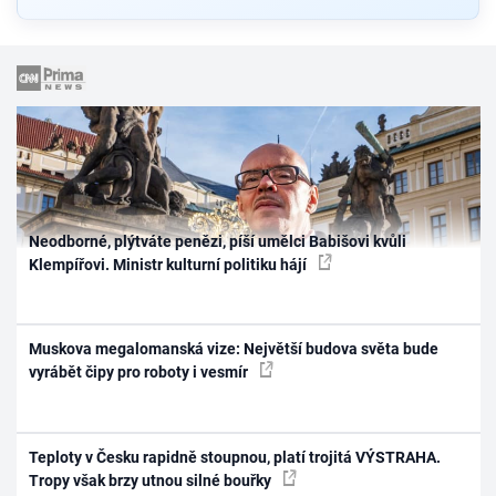
Neodborné, plýtváte penězi, píší umělci Babišovi kvůli
Klempířovi. Ministr kulturní politiku hájí
Muskova megalomanská vize: Největší budova světa bude
vyrábět čipy pro roboty i vesmír
Teploty v Česku rapidně stoupnou, platí trojitá VÝSTRAHA.
Tropy však brzy utnou silné bouřky