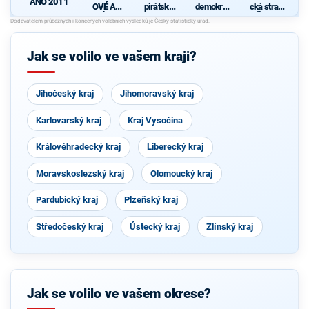
ANO 2011
OVÉ A
pirátská
demokrati
cká strana
NEZÁVISL
strana
cká strana
Čech a
Í
Moravy
d
Jak se volilo ve vašem kraji?
Jihočeský kraj
Jihomoravský kraj
Karlovarský kraj
Kraj Vysočina
Královéhradecký kraj
Liberecký kraj
Moravskoslezský kraj
Olomoucký kraj
Pardubický kraj
Plzeňský kraj
Středočeský kraj
Ústecký kraj
Zlínský kraj
Jak se volilo ve vašem okrese?