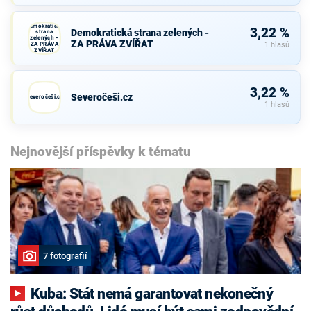
Demokratická
3,22 %
Demokratická strana zelených -
strana
zelených -
ZA PRÁVA ZVÍŘAT
ZA PRÁVA
1 hlasů
ZVÍŘAT
3,22 %
Severočeši.cz
Severočeši.cz
1 hlasů
Nejnovější příspěvky k tématu
7 fotografií
Kuba: Stát nemá garantovat nekonečný