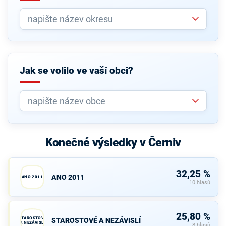
Jak se volilo ve vaší obci?
Konečné výsledky v Černiv
32,25 %
ANO 2011
ANO 2011
10 hlasů
25,80 %
STAROSTOVÉ
STAROSTOVÉ A NEZÁVISLÍ
A NEZÁVISLÍ
8 hlasů