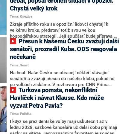
debat, popsal Grolich situaci v opozici.
Chystá velký krok
Téma: Opozice
Zkraje příštího roku se opoziční lidovci chystají k
velkému kroku, představí totiž svou velkou
hospodářskou strategii. Její součástí bude příprava na
Přesun k Našemu Česku zvažují další
stárnutí populace, řekl ve středu na setkání s novináři
nový předseda lidovců Jan Grolich. Ten zároveň v
senátoři, prozradil Kuba. ODS reagovala
senátních volbách kandiduje ve Vyškově. Popsal i
nečekaně
aktivitu opozice, o níž vládní strany nebo političtí
Téma: Senát
komentátoři mluví jako o slabé a v defenzivě. „Je to
úmorná práce upozorňovat na chyby vlády. Ministři s
Na hnutí Naše Česko se obracejí někteří stávající
námi navíc nechodí do debat. Chceme ale ukazovat
senátoři a zvažují přesun do našeho klubu, pokud ho
svoje témata,“ odpověděl Grolich na dotaz CNN Prima
po volbách získáme. V rozhovoru pro CNN Prima
Turkova pomsta, nekonfliktní
NEWS.
NEWS to řekl zakladatel hnutí a jihočeský hejtman
Martin Kuba. Konkrétní nebyl, ale získat by takto mohl
Havlíček i návrat Klause. Kdo může
například senátora Zdeňka Hrabu, který je dnes
vyzvat Petra Pavla?
součástí klubu ODS a TOP 09. Hraba to na dotaz
Téma: Politika
redakce nevyloučil. Předseda klubu senátorů ODS
Zdeněk Nytra redakci řekl, že počítá s odchodem
I když se prezidentské volby mají uskutečnit až v
některých senátorů z klubu a že Naše Česko není
lednu 2028, sázkové kanceláře už delší dobu přijímají
nepřítel, ale soupeř.
sázky na vítěze. Jednoznačným favoritem je současná