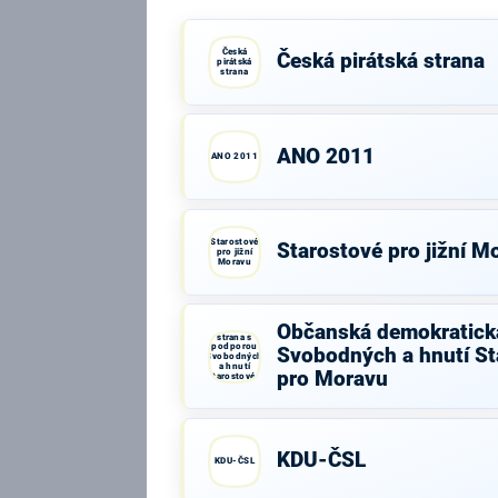
Česká
Česká pirátská strana
pirátská
strana
ANO 2011
ANO 2011
Starostové
Starostové pro jižní M
pro jižní
Moravu
Občanská
Občanská demokratick
demokratická
strana s
podporou
Svobodných a hnutí St
Svobodných
a hnutí
pro Moravu
Starostové a
osobnosti
pro Moravu
KDU-ČSL
KDU-ČSL