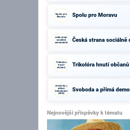
Spolu pro Moravu
Spolu pro
Moravu
Česká strana
Česká strana sociálně
sociálně
demokratická
Trikolóra
Trikolóra hnutí občanů
hnutí
občanů
Svoboda a
Svoboda a přímá demo
přímá
demokracie
(SPD)
Nejnovější příspěvky k tématu