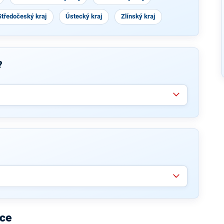
Středočeský kraj
Ústecký kraj
Zlínský kraj
?
ice