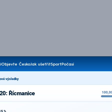
í
Objevte Česko
Jak ušetřit
Sport
Počasí
ové výsledky
020: Řícmanice
100,0
15 %