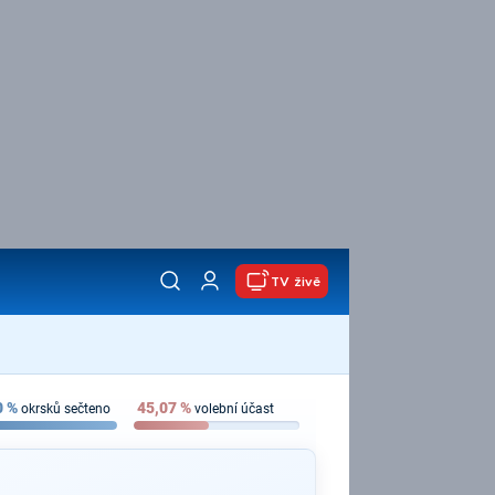
TV živě
0
%
45,07
%
okrsků sečteno
volební účast