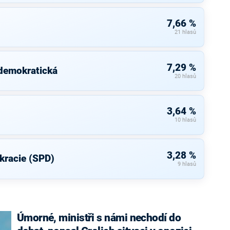
7,66 %
21 hlasů
7,29 %
 demokratická
20 hlasů
3,64 %
10 hlasů
3,28 %
kracie (SPD)
9 hlasů
Úmorné, ministři s námi nechodí do