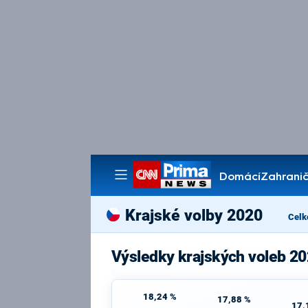
Domácí
Zahranič
Pořady
Krajské volby 2020
Celk
Výsledky krajských voleb 2
18,24 %
17,88 %
17,