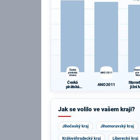
Česká
Star
pirátská
ANO 2011
pro 
strana
Mo
Česká
Staros
ANO 2011
pirátská
jižní
strana
Jak se volilo ve vašem kraji?
Jihočeský kraj
Jihomoravský kraj
Královéhradecký kraj
Liberecký kraj