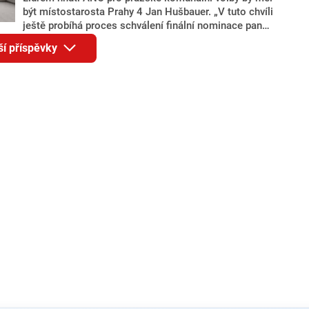
být místostarosta Prahy 4 Jan Hušbauer. „V tuto chvíli
ještě probíhá proces schválení finální nominace pana
Jana Hušbauera Výborem hnutí ANO,“ uvedl pro
ší příspěvky
redakci místopředseda pražského ANO Martin
Benkovič. O Hušbauerovi se spekulovalo jako o
náhradníkovi v čele pražské kandidátky poté, co
rezignoval po sérii nejasností v majetkových
přiznáních a pořizování bytů Ondřej Prokop. Zároveň
ale stále není jasné, kdo bude za ANO kandidovat ve
dvou ze tří pražských obvodů do horní komory
parlamentu. ANO má v Praze dlouhodobě horší
výsledky než ve zbytku republiky.