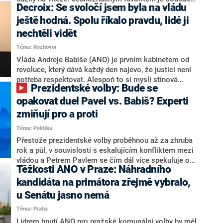
Decroix: Se svoločí jsem byla na vládu
hlava státu Petr Pavel. Daleko za ním pak bookmakeři
zmiňují dva výrazné politiky ANO, tedy premiéra
ještě hodná. Spolu říkalo pravdu, lidé ji
Andreje Babiše a ministra průmyslu Karla Havlíčka.
nechtěli vidět
Oblíbeným tipem samotných sázkařů je poslanec za
Téma: Rozhovor
Motoristy Filip Turek. Politolog Jan Kubáček nicméně
o případné kandidatuře kohokoliv ze zmíněné trojice
Vláda Andreje Babiše (ANO) je prvním kabinetem od
značně pochybuje. Podle něj současná koalice dosud
revoluce, který dává každý den najevo, že justici není
nemá osobu, která by Pavlovi mohla konkurovat.
potřeba respektovat. Alespoň to si myslí stínová
Prezidentské volby: Bude se
ministryně spravedlnosti ODS Eva Decroix. V
rozhovoru pro CNN Prima NEWS si nebrala servítky
opakovat duel Pavel vs. Babiš? Experti
ohledně politického výkonu svého nástupce Jeronýma
zmiňují pro a proti
Tejce (za ANO) či vládní zmocněnkyně pro lidská
Téma: Politika
práva Taťány Malé (ANO). Označením „svoloč“ na
adresu vlády prý byla ještě hodná. Decroix se také
Přestože prezidentské volby proběhnou až za zhruba
vrátila k volební porážce koalice Spolu či promluvila o
rok a půl, v souvislosti s eskalujícím konfliktem mezi
hnutí Naše Česko Martina Kuby.
vládou a Petrem Pavlem se čím dál více spekuluje o
Těžkosti ANO v Praze: Náhradního
tom, koho by do bitvy o Hrad mohla vyslat současná
koalice. Někteří političtí komentátoři znovu vytahují
kandidáta na primátora zřejmě vybralo,
jméno premiéra Andreje Babiše (ANO). Jak moc je
u Senátu jasno nemá
pravděpodobné, že se v prezidentských volbách 2028
Téma: Praha
bude znovu opakovat souboj z roku 2023?
Lídrem hnutí ANO pro pražské komunální volby by měl