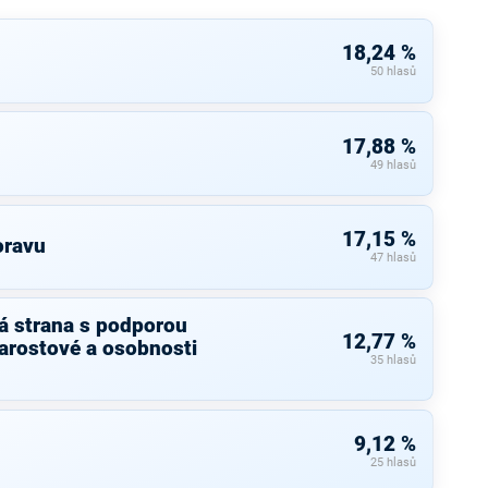
18,24 %
50 hlasů
17,88 %
49 hlasů
17,15 %
oravu
47 hlasů
á strana s podporou
12,77 %
arostové a osobnosti
35 hlasů
9,12 %
25 hlasů