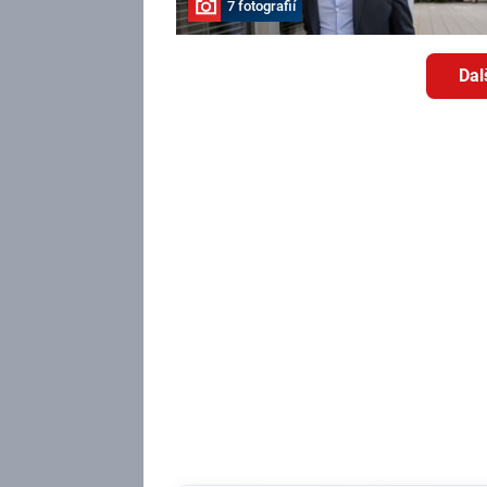
7 fotografií
Dal