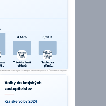
%
3,64 %
3,28 %
Svoboda a
ana
Trikolóra
přímá
hnutí
demokracie
cká
občanů
(SPD)
rana
Trikolóra hnutí
Svoboda a
ně
občanů
přímá
ická
demokracie
(SPD)
Volby do krajských
zastupitelstev
Krajské volby 2024