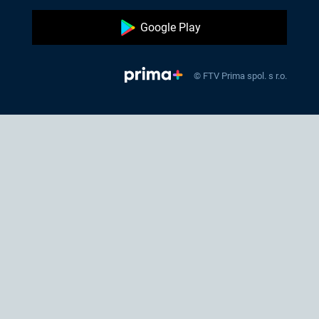
Google Play
© FTV Prima spol. s r.o.