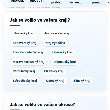
KDU-ČSL
ANO 2011
pirátská
demokrati
přímá
c
strana
cká strana
demokraci
s podporou
e (SPD)
Svobodný
ch a hnutí
Jak se volilo ve vašem kraji?
Starostové
a
osobnosti
pro
Jihočeský kraj
Jihomoravský kraj
Moravu
Karlovarský kraj
Kraj Vysočina
Královéhradecký kraj
Liberecký kraj
Moravskoslezský kraj
Olomoucký kraj
Pardubický kraj
Plzeňský kraj
Středočeský kraj
Ústecký kraj
Zlínský kraj
Jak se volilo ve vašem okrese?