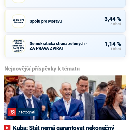
3,44 %
Spolu pro
Spolu pro Moravu
Moravu
3 hlasů
Demokratická
1,14 %
Demokratická strana zelených -
strana
zelených -
ZA PRÁVA ZVÍŘAT
ZA PRÁVA
1 hlasů
ZVÍŘAT
Nejnovější příspěvky k tématu
7 fotografií
Kuba: Stát nemá garantovat nekonečný