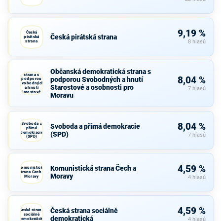
9,19 %
Česká
Česká pirátská strana
pirátská
strana
8 hlasů
Občanská
Občanská demokratická strana s
demokratická
strana s
8,04 %
podporou Svobodných a hnutí
podporou
Svobodných
Starostové a osobnosti pro
a hnutí
7 hlasů
Starostové a
Moravu
osobnosti
pro Moravu
Svoboda a
8,04 %
Svoboda a přímá demokracie
přímá
demokracie
(SPD)
7 hlasů
(SPD)
4,59 %
Komunistická strana Čech a
Komunistická
strana Čech a
Moravy
Moravy
4 hlasů
4,59 %
Česká strana sociálně
Česká strana
sociálně
demokratická
demokratická
4 hlasů