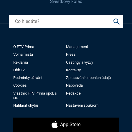
Švestkový koláč
O FTV Prima
Management
Volná místa
Press
Reklama
Castingy a výzvy
HbbTV
Kontakty
Podmínky užívání
Zpracování osobních údajů
Cookies
Nápověda
Vlastník FTV Prima spol. s
Redakce
r.o.
Nahlásit chybu
Nastavení soukromí
App Store