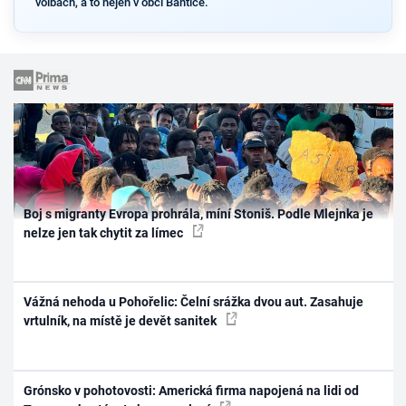
volbách, a to nejen v obci Bantice.
Boj s migranty Evropa prohrála, míní Stoniš. Podle Mlejnka je
nelze jen tak chytit za límec
Vážná nehoda u Pohořelic: Čelní srážka dvou aut. Zasahuje
vrtulník, na místě je devět sanitek
Grónsko v pohotovosti: Americká firma napojená na lidi od