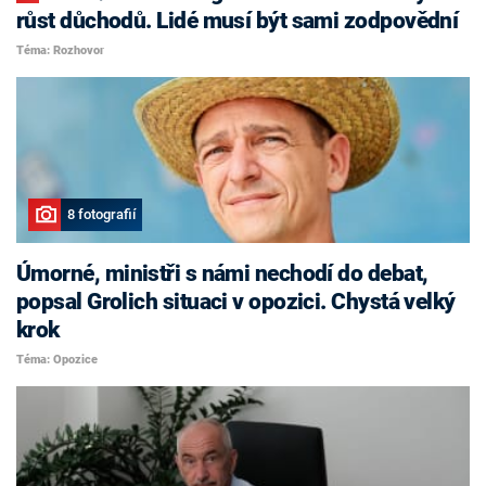
růst důchodů. Lidé musí být sami zodpovědní
Téma: Rozhovor
8 fotografií
Úmorné, ministři s námi nechodí do debat,
popsal Grolich situaci v opozici. Chystá velký
krok
Téma: Opozice