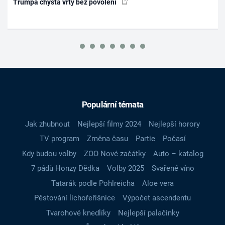
Trumpa chystá vrty bez povolení
Populární témata
Jak zhubnout
Nejlepší filmy 2024
Nejlepší horory
TV program
Změna času
Partie
Počasí
Kdy budou volby
ZOO Nové začátky
Auto – katalog
7 pádů Honzy Dědka
Volby 2025
Svařené víno
Tatarák podle Pohlreicha
Aloe vera
Pěstování lichořeřišnice
Výpočet ascendentu
Tvarohové knedlíky
Nejlepší palačinky