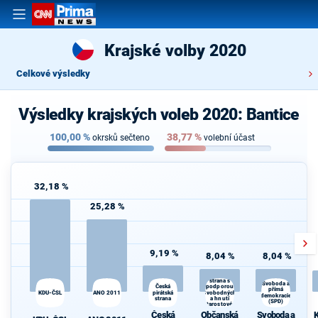
Krajské volby 2020
Celkové výsledky
Výsledky krajských voleb 2020: Bantice
100,00
%
38,77
%
okrsků sečteno
volební účast
32,18 %
25,28 %
9,19 %
8,04 %
8,04 %
Občanská
demokratická
strana s
Svoboda a
podporou
K
Česká
přímá
KDU-ČSL
ANO 2011
pirátská
Svobodných
s
demokracie
strana
a hnutí
(SPD)
Starostové a
osobnosti
Česká
Občanská
Svoboda a
K
pro Moravu