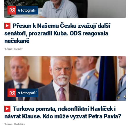
6 fotografií
Přesun k Našemu Česku zvažují další
senátoři, prozradil Kuba. ODS reagovala
nečekaně
Téma: Senát
9 fotografií
Turkova pomsta, nekonfliktní Havlíček i
návrat Klause. Kdo může vyzvat Petra Pavla?
Téma: Politika