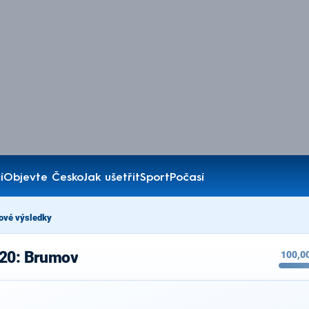
í
Objevte Česko
Jak ušetřit
Sport
Počasí
ové výsledky
020: Brumov
100,0