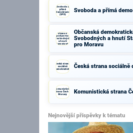
Svoboda a
Svoboda a přímá demo
přímá
demokracie
(SPD)
Občanská
Občanská demokratick
demokratická
strana s
podporou
Svobodných a hnutí St
Svobodných
a hnutí
pro Moravu
Starostové a
osobnosti
pro Moravu
Česká strana
Česká strana sociálně
sociálně
demokratická
Komunistická
Komunistická strana Č
strana Čech a
Moravy
Nejnovější příspěvky k tématu