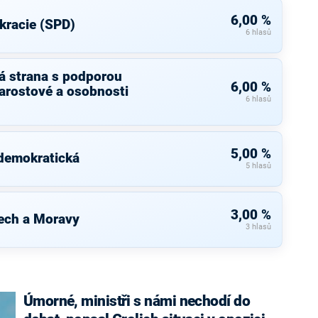
6,00 %
kracie (SPD)
6 hlasů
á strana s podporou
6,00 %
arostové a osobnosti
6 hlasů
5,00 %
 demokratická
5 hlasů
3,00 %
ech a Moravy
3 hlasů
Úmorné, ministři s námi nechodí do