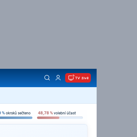
TV živě
0
%
48,78
%
okrsků sečteno
volební účast