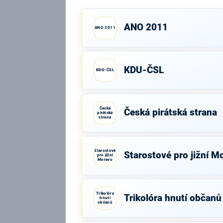
ANO 2011
ANO 2011
KDU-ČSL
KDU-ČSL
Česká
Česká pirátská strana
pirátská
strana
Starostové
Starostové pro jižní M
pro jižní
Moravu
Trikolóra
Trikolóra hnutí občanů
hnutí
občanů