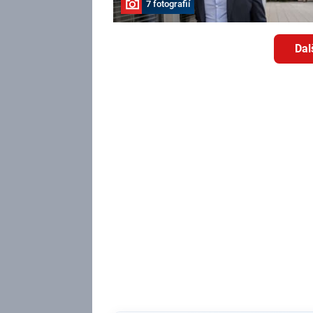
7 fotografií
Dal