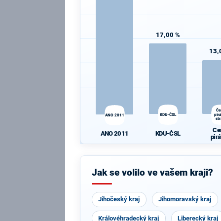
17,00 %
13,
Če
KDU-ČSL
pir
ANO 2011
st
Če
KDU-ČSL
ANO 2011
pir
st
Jak se volilo ve vašem kraji?
Jihočeský kraj
Jihomoravský kraj
Královéhradecký kraj
Liberecký kraj