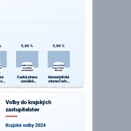
%
5,00 %
3,00 %
á
cká
u
Česká strana
Komunistická
ch
sociálně
strana Čech a
demokratická
Moravy
é a
i
ká
Česká strana
Komunistická
vu
ická
sociálně
strana Čech a
 s
demokratická
Moravy
ou
ch a
Volby do krajských
vé a
 pro
zastupitelstev
u
Krajské volby 2024