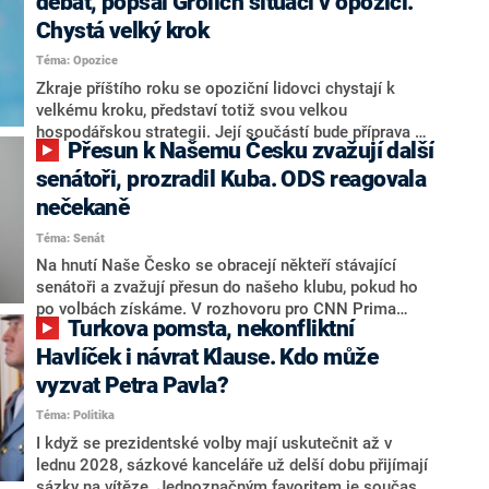
debat, popsal Grolich situaci v opozici.
Chystá velký krok
Téma: Opozice
Zkraje příštího roku se opoziční lidovci chystají k
velkému kroku, představí totiž svou velkou
hospodářskou strategii. Její součástí bude příprava na
Přesun k Našemu Česku zvažují další
stárnutí populace, řekl ve středu na setkání s novináři
nový předseda lidovců Jan Grolich. Ten zároveň v
senátoři, prozradil Kuba. ODS reagovala
senátních volbách kandiduje ve Vyškově. Popsal i
nečekaně
aktivitu opozice, o níž vládní strany nebo političtí
Téma: Senát
komentátoři mluví jako o slabé a v defenzivě. „Je to
úmorná práce upozorňovat na chyby vlády. Ministři s
Na hnutí Naše Česko se obracejí někteří stávající
námi navíc nechodí do debat. Chceme ale ukazovat
senátoři a zvažují přesun do našeho klubu, pokud ho
svoje témata,“ odpověděl Grolich na dotaz CNN Prima
po volbách získáme. V rozhovoru pro CNN Prima
Turkova pomsta, nekonfliktní
NEWS.
NEWS to řekl zakladatel hnutí a jihočeský hejtman
Martin Kuba. Konkrétní nebyl, ale získat by takto mohl
Havlíček i návrat Klause. Kdo může
například senátora Zdeňka Hrabu, který je dnes
vyzvat Petra Pavla?
součástí klubu ODS a TOP 09. Hraba to na dotaz
Téma: Politika
redakce nevyloučil. Předseda klubu senátorů ODS
Zdeněk Nytra redakci řekl, že počítá s odchodem
I když se prezidentské volby mají uskutečnit až v
některých senátorů z klubu a že Naše Česko není
lednu 2028, sázkové kanceláře už delší dobu přijímají
nepřítel, ale soupeř.
sázky na vítěze. Jednoznačným favoritem je současná