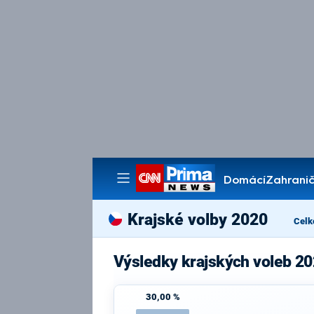
Domácí
Zahranič
Pořady
Krajské volby 2020
Celk
Výsledky krajských voleb 2
30,00 %