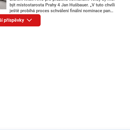
být místostarosta Prahy 4 Jan Hušbauer. „V tuto chvíli
ještě probíhá proces schválení finální nominace pana
Jana Hušbauera Výborem hnutí ANO,“ uvedl pro
ší příspěvky
redakci místopředseda pražského ANO Martin
Benkovič. O Hušbauerovi se spekulovalo jako o
náhradníkovi v čele pražské kandidátky poté, co
rezignoval po sérii nejasností v majetkových
přiznáních a pořizování bytů Ondřej Prokop. Zároveň
ale stále není jasné, kdo bude za ANO kandidovat ve
dvou ze tří pražských obvodů do horní komory
parlamentu. ANO má v Praze dlouhodobě horší
výsledky než ve zbytku republiky.