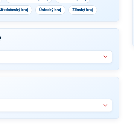
Středočeský kraj
Ústecký kraj
Zlínský kraj
?