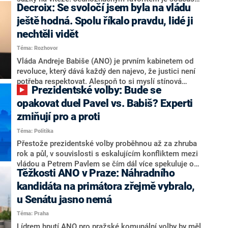
Decroix: Se svoločí jsem byla na vládu
hlava státu Petr Pavel. Daleko za ním pak bookmakeři
zmiňují dva výrazné politiky ANO, tedy premiéra
ještě hodná. Spolu říkalo pravdu, lidé ji
Andreje Babiše a ministra průmyslu Karla Havlíčka.
nechtěli vidět
Oblíbeným tipem samotných sázkařů je poslanec za
Téma: Rozhovor
Motoristy Filip Turek. Politolog Jan Kubáček nicméně
o případné kandidatuře kohokoliv ze zmíněné trojice
Vláda Andreje Babiše (ANO) je prvním kabinetem od
značně pochybuje. Podle něj současná koalice dosud
revoluce, který dává každý den najevo, že justici není
nemá osobu, která by Pavlovi mohla konkurovat.
potřeba respektovat. Alespoň to si myslí stínová
Prezidentské volby: Bude se
ministryně spravedlnosti ODS Eva Decroix. V
rozhovoru pro CNN Prima NEWS si nebrala servítky
opakovat duel Pavel vs. Babiš? Experti
ohledně politického výkonu svého nástupce Jeronýma
zmiňují pro a proti
Tejce (za ANO) či vládní zmocněnkyně pro lidská
Téma: Politika
práva Taťány Malé (ANO). Označením „svoloč“ na
adresu vlády prý byla ještě hodná. Decroix se také
Přestože prezidentské volby proběhnou až za zhruba
vrátila k volební porážce koalice Spolu či promluvila o
rok a půl, v souvislosti s eskalujícím konfliktem mezi
hnutí Naše Česko Martina Kuby.
vládou a Petrem Pavlem se čím dál více spekuluje o
Těžkosti ANO v Praze: Náhradního
tom, koho by do bitvy o Hrad mohla vyslat současná
koalice. Někteří političtí komentátoři znovu vytahují
kandidáta na primátora zřejmě vybralo,
jméno premiéra Andreje Babiše (ANO). Jak moc je
u Senátu jasno nemá
pravděpodobné, že se v prezidentských volbách 2028
Téma: Praha
bude znovu opakovat souboj z roku 2023?
Lídrem hnutí ANO pro pražské komunální volby by měl