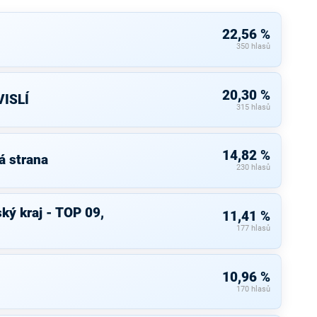
22,56 %
350 hlasů
20,30 %
ISLÍ
315 hlasů
14,82 %
á strana
230 hlasů
ký kraj - TOP 09,
11,41 %
177 hlasů
10,96 %
170 hlasů