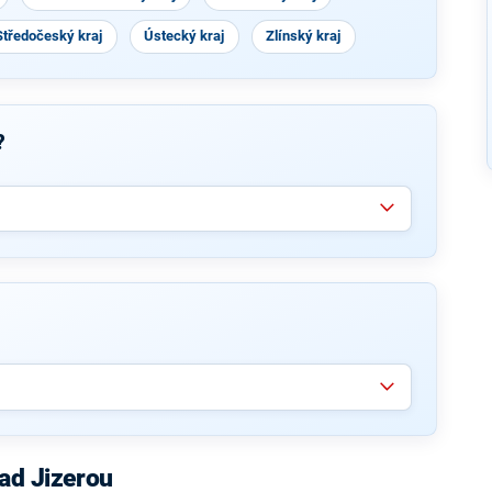
Středočeský kraj
Ústecký kraj
Zlínský kraj
?
ad Jizerou