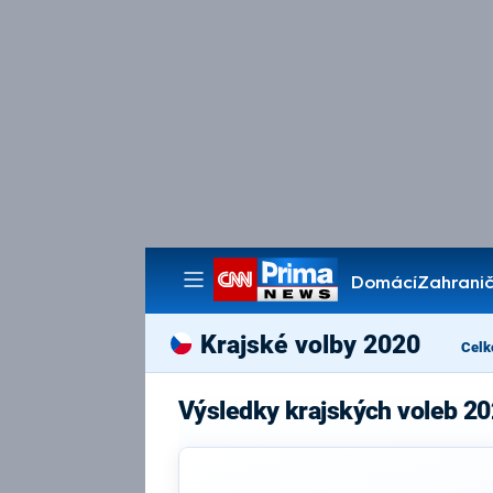
Domácí
Zahranič
Pořady
Krajské volby 2020
Celk
Výsledky krajských voleb 20