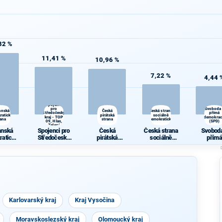
82 %
11,41 %
10,96 %
7,22 %
4,44 
Spojenci
pro
Svoboda
anská
Česká
Česká strana
Středočeský
přímá
ratická
pirátská
sociálně
kraj - TOP
demokrac
rana
strana
demokratická
09, Hlas,
(SPD)
Zelení
anská
Spojenci pro
Česká
Česká strana
Svoboda
ratická
Středočeský
pirátská
sociálně
přímá
rana
kraj - TOP 09,
strana
demokratická
demokra
Hlas, Zelení
(SPD)
Karlovarský kraj
Kraj Vysočina
Moravskoslezský kraj
Olomoucký kraj