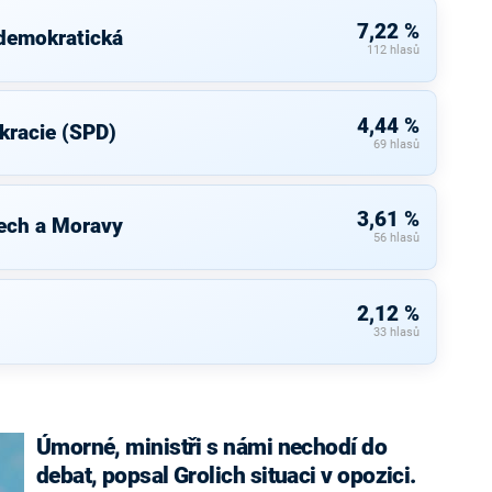
7,22 %
 demokratická
112 hlasů
4,44 %
kracie (SPD)
69 hlasů
3,61 %
ech a Moravy
56 hlasů
2,12 %
33 hlasů
Úmorné, ministři s námi nechodí do
debat, popsal Grolich situaci v opozici.