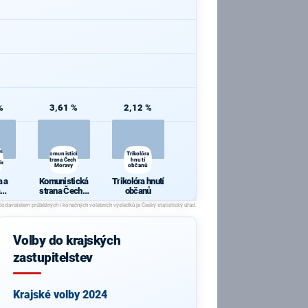
%
3,61 %
2,12 %
 a
Komunistická
Trikolóra
strana Čech a
hnutí
ie
Moravy
občanů
 a
Komunistická
Trikolóra hnutí
strana Čech a
občanů
cie
Moravy
Volby do krajských
zastupitelstev
Krajské volby 2024