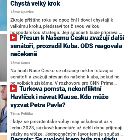
Chystá velký krok
Téma: Opozice
Zkraje příštího roku se opoziční lidovci chystají k
velkému kroku, představí totiž svou velkou
hospodářskou strategii. Její součástí bude příprava na
Přesun k Našemu Česku zvažují další
stárnutí populace, řekl ve středu na setkání s novináři
nový předseda lidovců Jan Grolich. Ten zároveň v
senátoři, prozradil Kuba. ODS reagovala
senátních volbách kandiduje ve Vyškově. Popsal i
nečekaně
aktivitu opozice, o níž vládní strany nebo političtí
Téma: Senát
komentátoři mluví jako o slabé a v defenzivě. „Je to
úmorná práce upozorňovat na chyby vlády. Ministři s
Na hnutí Naše Česko se obracejí někteří stávající
námi navíc nechodí do debat. Chceme ale ukazovat
senátoři a zvažují přesun do našeho klubu, pokud ho
svoje témata,“ odpověděl Grolich na dotaz CNN Prima
po volbách získáme. V rozhovoru pro CNN Prima
Turkova pomsta, nekonfliktní
NEWS.
NEWS to řekl zakladatel hnutí a jihočeský hejtman
Martin Kuba. Konkrétní nebyl, ale získat by takto mohl
Havlíček i návrat Klause. Kdo může
například senátora Zdeňka Hrabu, který je dnes
vyzvat Petra Pavla?
součástí klubu ODS a TOP 09. Hraba to na dotaz
Téma: Politika
redakce nevyloučil. Předseda klubu senátorů ODS
Zdeněk Nytra redakci řekl, že počítá s odchodem
I když se prezidentské volby mají uskutečnit až v
některých senátorů z klubu a že Naše Česko není
lednu 2028, sázkové kanceláře už delší dobu přijímají
nepřítel, ale soupeř.
sázky na vítěze. Jednoznačným favoritem je současná
Decroix: Se svoločí jsem byla na vládu