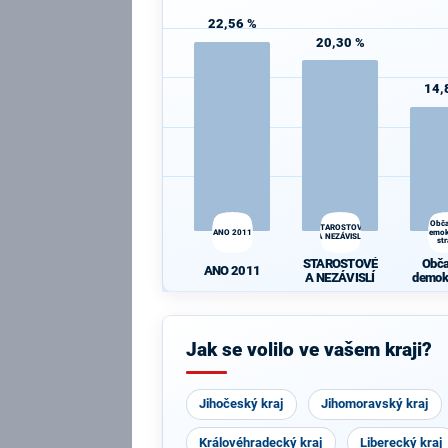
22,56 %
20,30 %
14,
Obč
STAROSTOVÉ
ANO 2011
demok
A NEZÁVISLÍ
st
STAROSTOVÉ
Obč
ANO 2011
A NEZÁVISLÍ
demok
st
Jak se volilo ve vašem kraji?
Jihočeský kraj
Jihomoravský kraj
Královéhradecký kraj
Liberecký kraj