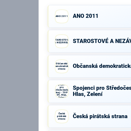
ANO 2011
ANO 2011
STAROSTOVÉ A NEZÁV
STAROSTOVÉ
A NEZÁVISLÍ
Občanská
Občanská demokratick
demokratická
strana
Spojenci
Spojenci pro Středočes
pro
Středočeský
kraj - TOP
Hlas, Zelení
09, Hlas,
Zelení
Česká
Česká pirátská strana
pirátská
strana