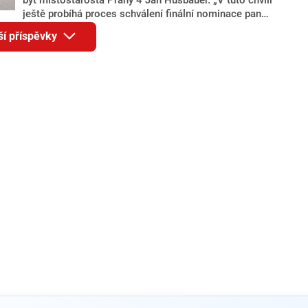
ještě probíhá proces schválení finální nominace pana
Jana Hušbauera Výborem hnutí ANO,“ uvedl pro
ší příspěvky
redakci místopředseda pražského ANO Martin
Benkovič. O Hušbauerovi se spekulovalo jako o
náhradníkovi v čele pražské kandidátky poté, co
rezignoval po sérii nejasností v majetkových
přiznáních a pořizování bytů Ondřej Prokop. Zároveň
ale stále není jasné, kdo bude za ANO kandidovat ve
dvou ze tří pražských obvodů do horní komory
parlamentu. ANO má v Praze dlouhodobě horší
výsledky než ve zbytku republiky.