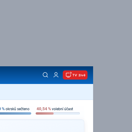
TV živě
0
%
40,54
%
okrsků sečteno
volební účast