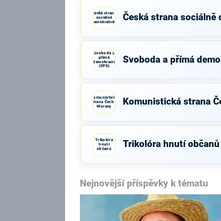
Česká strana
Česká strana sociálně
sociálně
demokratická
Svoboda a
Svoboda a přímá demo
přímá
demokracie
(SPD)
Komunistická
Komunistická strana Č
strana Čech a
Moravy
Trikolóra
Trikolóra hnutí občanů
hnutí
občanů
Nejnovější příspěvky k tématu