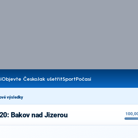
í
Objevte Česko
Jak ušetřit
Sport
Počasí
ové výsledky
20: Bakov nad Jizerou
100,0