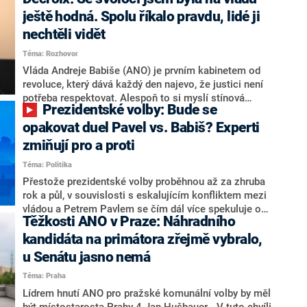
hlava státu Petr Pavel. Daleko za ním pak bookmakeři
zmiňují dva výrazné politiky ANO, tedy premiéra
ještě hodná. Spolu říkalo pravdu, lidé ji
Andreje Babiše a ministra průmyslu Karla Havlíčka.
nechtěli vidět
Oblíbeným tipem samotných sázkařů je poslanec za
Téma: Rozhovor
Motoristy Filip Turek. Politolog Jan Kubáček nicméně
o případné kandidatuře kohokoliv ze zmíněné trojice
Vláda Andreje Babiše (ANO) je prvním kabinetem od
značně pochybuje. Podle něj současná koalice dosud
revoluce, který dává každý den najevo, že justici není
nemá osobu, která by Pavlovi mohla konkurovat.
potřeba respektovat. Alespoň to si myslí stínová
Prezidentské volby: Bude se
ministryně spravedlnosti ODS Eva Decroix. V
rozhovoru pro CNN Prima NEWS si nebrala servítky
opakovat duel Pavel vs. Babiš? Experti
ohledně politického výkonu svého nástupce Jeronýma
zmiňují pro a proti
Tejce (za ANO) či vládní zmocněnkyně pro lidská
Téma: Politika
práva Taťány Malé (ANO). Označením „svoloč“ na
adresu vlády prý byla ještě hodná. Decroix se také
Přestože prezidentské volby proběhnou až za zhruba
vrátila k volební porážce koalice Spolu či promluvila o
rok a půl, v souvislosti s eskalujícím konfliktem mezi
hnutí Naše Česko Martina Kuby.
vládou a Petrem Pavlem se čím dál více spekuluje o
Těžkosti ANO v Praze: Náhradního
tom, koho by do bitvy o Hrad mohla vyslat současná
koalice. Někteří političtí komentátoři znovu vytahují
kandidáta na primátora zřejmě vybralo,
jméno premiéra Andreje Babiše (ANO). Jak moc je
u Senátu jasno nemá
pravděpodobné, že se v prezidentských volbách 2028
Téma: Praha
bude znovu opakovat souboj z roku 2023?
Lídrem hnutí ANO pro pražské komunální volby by měl
být místostarosta Prahy 4 Jan Hušbauer. „V tuto chvíli