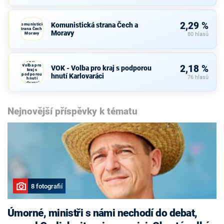
2,29 %
Komunistická strana Čech a
Komunistická
strana Čech a
Moravy
Moravy
80 hlasů
VOK -
Volba pro
2,18 %
VOK - Volba pro kraj s podporou
kraj s
podporou
hnutí Karlovaráci
76 hlasů
hnutí
Karlovaráci
Nejnovější příspěvky k tématu
8 fotografií
Úmorné, ministři s námi nechodí do debat,