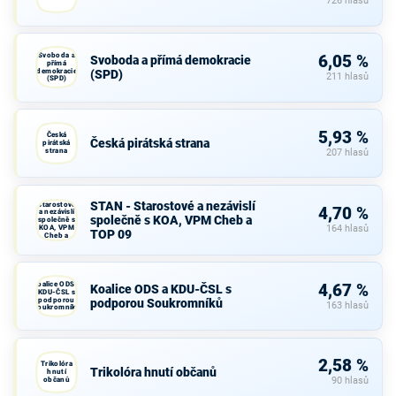
726 hlasů
Svoboda a
6,05 %
Svoboda a přímá demokracie
přímá
demokracie
(SPD)
211 hlasů
(SPD)
5,93 %
Česká
Česká pirátská strana
pirátská
strana
207 hlasů
STAN -
STAN - Starostové a nezávislí
Starostové
4,70 %
a nezávislí
společně s KOA, VPM Cheb a
společně s
KOA, VPM
164 hlasů
TOP 09
Cheb a
TOP 09
Koalice ODS a
4,67 %
Koalice ODS a KDU-ČSL s
KDU-ČSL s
podporou
podporou Soukromníků
163 hlasů
Soukromníků
2,58 %
Trikolóra
Trikolóra hnutí občanů
hnutí
občanů
90 hlasů