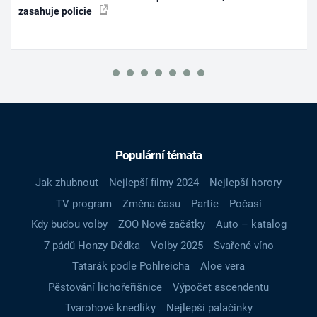
zasahuje policie
Populární témata
Jak zhubnout
Nejlepší filmy 2024
Nejlepší horory
TV program
Změna času
Partie
Počasí
Kdy budou volby
ZOO Nové začátky
Auto – katalog
7 pádů Honzy Dědka
Volby 2025
Svařené víno
Tatarák podle Pohlreicha
Aloe vera
Pěstování lichořeřišnice
Výpočet ascendentu
Tvarohové knedlíky
Nejlepší palačinky