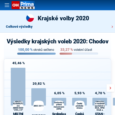
Krajské volby 2020
Celkové výsledky
Výsledky krajských voleb 2020: Chodov
100,00
%
33,27
%
okrsků sečteno
volební účast
45,46 %
20,82 %
6,05 %
5,93 %
4,70 %
MÍSTNÍ
STAN -
HNUTÍ
Starostové
Svoboda a
K
Česká
NEZÁVISLÝCH
a nezávislí
přímá
ZA
ANO 2011
pirátská
společně s
demokracie
HARMONICKÝ
strana
KOA, VPM
(SPD)
S
ROZVOJ OBCÍ
Cheb a
A MĚST
TOP 09
MÍSTNÍ
Svoboda a
Česká
STAN -