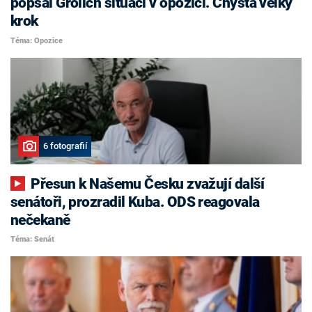
popsal Grolich situaci v opozici. Chystá velký
krok
Téma: Opozice
6 fotografií
Přesun k Našemu Česku zvažují další
senátoři, prozradil Kuba. ODS reagovala
nečekaně
Téma: Senát