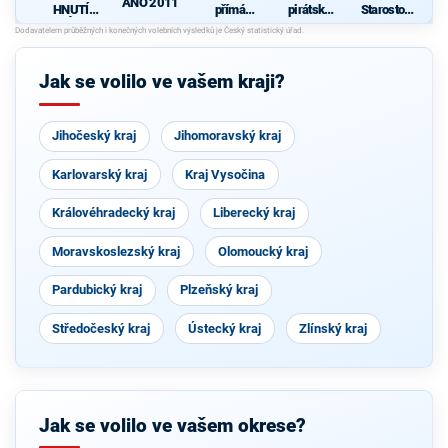
ANO 2011
HNUTÍ
přímá
pirátská
Starostové
NEZÁVISL
demokraci
strana
a nezávislí
ÝCH ZA
e (SPD)
společně s
s
HARMONI
KOA, VPM
S
CKÝ
Cheb a
Jak se volilo ve vašem kraji?
ROZVOJ
TOP 09
OBCÍ A
MĚST
Jihočeský kraj
Jihomoravský kraj
Karlovarský kraj
Kraj Vysočina
Královéhradecký kraj
Liberecký kraj
Moravskoslezský kraj
Olomoucký kraj
Pardubický kraj
Plzeňský kraj
Středočeský kraj
Ústecký kraj
Zlínský kraj
Jak se volilo ve vašem okrese?