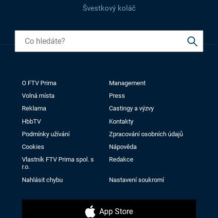
Švestkový koláč
O FTV Prima
Management
Volná místa
Press
Reklama
Castingy a výzvy
HbbTV
Kontakty
Podmínky užívání
Zpracování osobních údajů
Cookies
Nápověda
Vlastník FTV Prima spol. s
Redakce
r.o.
Nahlásit chybu
Nastavení soukromí
App Store