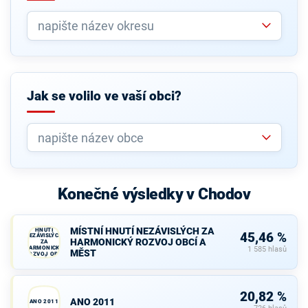
Jak se volilo ve vaší obci?
Konečné výsledky v Chodov
MÍSTNÍ
MÍSTNÍ HNUTÍ NEZÁVISLÝCH ZA
HNUTÍ
45,46 %
NEZÁVISLÝCH
HARMONICKÝ ROZVOJ OBCÍ A
ZA
HARMONICKÝ
1 585 hlasů
MĚST
ROZVOJ OBCÍ
A MĚST
20,82 %
ANO 2011
ANO 2011