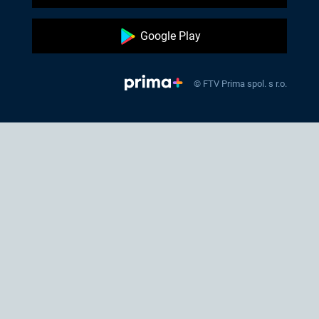
Google Play
© FTV Prima spol. s r.o.