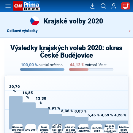
Krajské volby 2020
Celkové výsledky
Výsledky krajských voleb 2020: okres
České Budějovice
100,00
%
44,12
%
okrsků sečteno
volební účast
20,70
%
16,85
%
13,30
%
9,91 %
8,36 %
8,03 %
5,45 %
4,59 %
4,26 %
TOP 09 a
Svoboda a
Občanská
Česká
KDU-ČSL -
Česká strana
Trikolóra
STAROSTOVÉ
JIHOČEŠI
přímá
demokratická
ANO 2011
pirátská
Společně
sociálně
hnutí
A NEZÁVISLÍ
2012
demokracie
strana
strana
pro jižní
demokratická
občanů