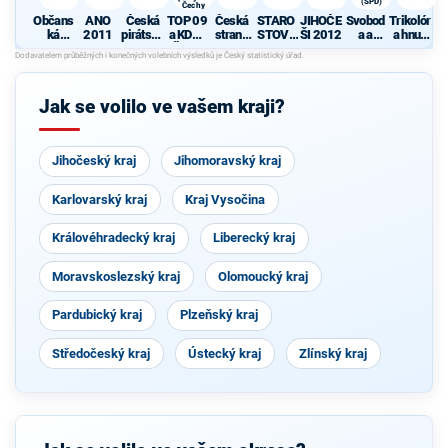
(SPD)
Čechy
Občans
ANO
Česká
TOP 09
Česká
STARO
JIHOČE
Svobod
Trikolór
ká
2011
pirátská
a KDU-
strana
STOVÉ
ŠI 2012
a a
a hnutí
demokr
strana
ČSL -
sociálně
A
přímá
občanů
atická
Společn
demokr
NEZÁVI
demokr
strana
ě pro
atická
SLÍ
acie
jižní
(SPD)
Jak se volilo ve vašem kraji?
Čechy
Jihočeský kraj
Jihomoravský kraj
Karlovarský kraj
Kraj Vysočina
Královéhradecký kraj
Liberecký kraj
Moravskoslezský kraj
Olomoucký kraj
Pardubický kraj
Plzeňský kraj
Středočeský kraj
Ústecký kraj
Zlínský kraj