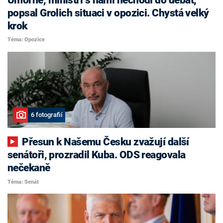
popsal Grolich situaci v opozici. Chystá velký
krok
Téma: Opozice
6 fotografií
Přesun k Našemu Česku zvažují další
senátoři, prozradil Kuba. ODS reagovala
nečekaně
Téma: Senát