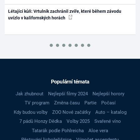
Létající kůň: Vrtulník zachránil zvíře, které během závodu
uvízlo v kalifornských horách
Populární témata
Jak zhubnout
Nejlepší filmy 2024
Nejlepší horory
TV program
Změna času
Partie
Počasí
Kdy budou volby
ZOO Nové začátky
Auto – katalog
7 pádů Honzy Dědka
Volby 2025
Svařené víno
Tatarák podle Pohlreicha
Aloe vera
Pěstování lichořeřišnice
Výpočet ascendentu