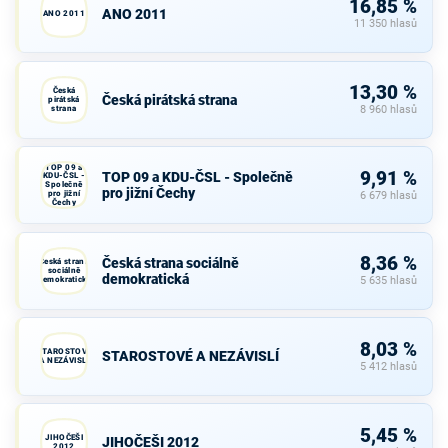
16,85 %
ANO 2011
ANO 2011
11 350 hlasů
13,30 %
Česká
Česká pirátská strana
pirátská
strana
8 960 hlasů
TOP 09 a
9,91 %
TOP 09 a KDU-ČSL - Společně
KDU-ČSL -
Společně
pro jižní Čechy
pro jižní
6 679 hlasů
Čechy
8,36 %
Česká strana sociálně
Česká strana
sociálně
demokratická
demokratická
5 635 hlasů
8,03 %
STAROSTOVÉ
STAROSTOVÉ A NEZÁVISLÍ
A NEZÁVISLÍ
5 412 hlasů
5,45 %
JIHOČEŠI
JIHOČEŠI 2012
2012