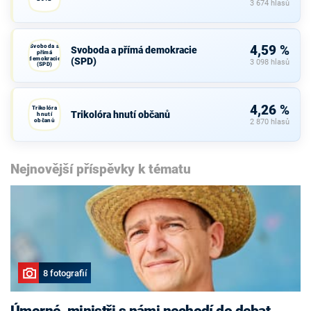
3 674 hlasů
Svoboda a
4,59 %
Svoboda a přímá demokracie
přímá
demokracie
(SPD)
3 098 hlasů
(SPD)
4,26 %
Trikolóra
Trikolóra hnutí občanů
hnutí
občanů
2 870 hlasů
Nejnovější příspěvky k tématu
8 fotografií
Úmorné, ministři s námi nechodí do debat,