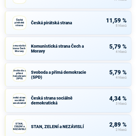
11,59 %
Česká
Česká pirátská strana
pirátská
strana
8 hlasů
5,79 %
Komunistická strana Čech a
Komunistická
strana Čech a
Moravy
Moravy
4 hlasů
Svoboda a
5,79 %
Svoboda a přímá demokracie
přímá
demokracie
(SPD)
4 hlasů
(SPD)
4,34 %
Česká strana sociálně
Česká strana
sociálně
demokratická
demokratická
3 hlasů
2,89 %
STAN,
STAN, ZELENÍ a NEZÁVISLÍ
ZELENÍ a
NEZÁVISLÍ
2 hlasů