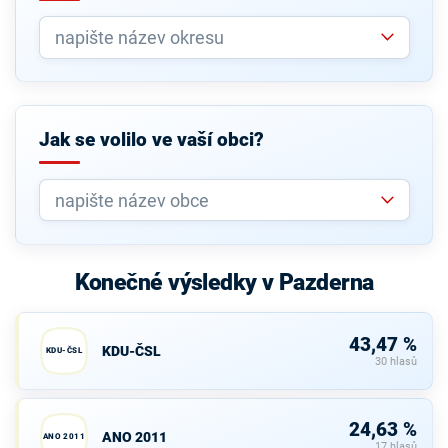
Jak se volilo ve vaší obci?
Konečné výsledky v Pazderna
43,47 %
KDU-ČSL
KDU-ČSL
30 hlasů
24,63 %
ANO 2011
ANO 2011
17 hlasů