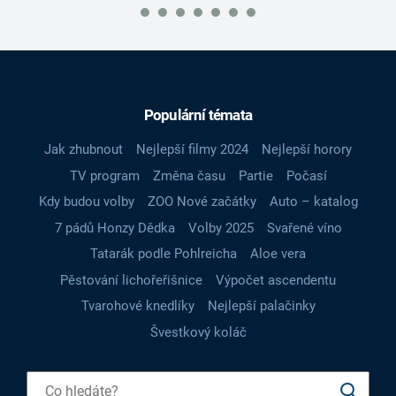
Populární témata
Jak zhubnout
Nejlepší filmy 2024
Nejlepší horory
TV program
Změna času
Partie
Počasí
Kdy budou volby
ZOO Nové začátky
Auto – katalog
7 pádů Honzy Dědka
Volby 2025
Svařené víno
Tatarák podle Pohlreicha
Aloe vera
Pěstování lichořeřišnice
Výpočet ascendentu
Tvarohové knedlíky
Nejlepší palačinky
Švestkový koláč