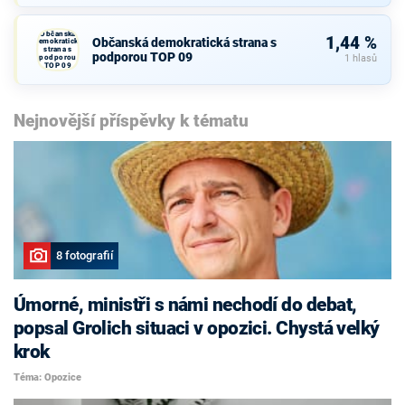
Občanská
1,44 %
Občanská demokratická strana s
demokratická
strana s
podporou TOP 09
podporou
1 hlasů
TOP 09
Nejnovější příspěvky k tématu
8 fotografií
Úmorné, ministři s námi nechodí do debat,
popsal Grolich situaci v opozici. Chystá velký
krok
Téma: Opozice