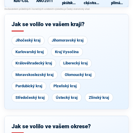
KDU-ČSL
ANO 2011
pirátská
cká strana
přímá
strana
Čech a
demokraci
Moravy
e (SPD)
d
Jak se volilo ve vašem kraji?
Jihočeský kraj
Jihomoravský kraj
Karlovarský kraj
Kraj Vysočina
Královéhradecký kraj
Liberecký kraj
Moravskoslezský kraj
Olomoucký kraj
Pardubický kraj
Plzeňský kraj
Středočeský kraj
Ústecký kraj
Zlínský kraj
Jak se volilo ve vašem okrese?