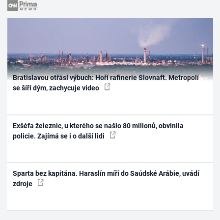
Bratislavou otřásl výbuch: Hoří rafinerie Slovnaft. Metropolí
se šíří dým, zachycuje video
Exšéfa železnic, u kterého se našlo 80 milionů, obvinila
policie. Zajímá se i o další lidi
Sparta bez kapitána. Haraslín míří do Saúdské Arábie, uvádí
zdroje