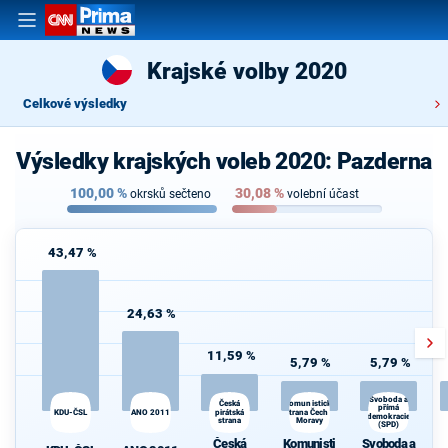
Krajské volby 2020
Celkové výsledky
Výsledky krajských voleb 2020: Pazderna
100,00
%
30,08
%
okrsků sečteno
volební účast
43,47 %
24,63 %
11,59 %
5,79 %
5,79 %
Svoboda a
Komunistická
Česká
přímá
KDU-ČSL
ANO 2011
pirátská
strana Čech a
demokracie
strana
Moravy
d
(SPD)
Česká
Komunisti
Svoboda a