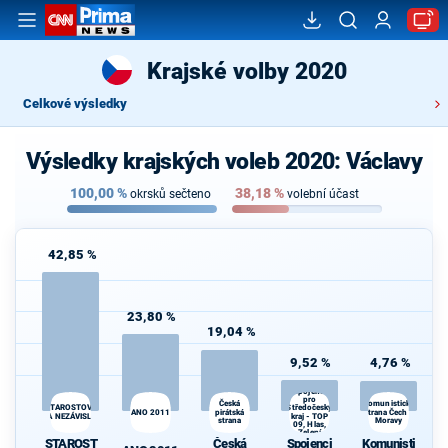
Krajské volby 2020
Celkové výsledky
Výsledky krajských voleb 2020: Václavy
100,00
%
38,18
%
okrsků sečteno
volební účast
42,85 %
23,80 %
19,04 %
9,52 %
4,76 %
Spojenci
pro
Česká
Komunistická
STAROSTOVÉ
Středočeský
ANO 2011
pirátská
strana Čech a
A NEZÁVISLÍ
kraj - TOP
strana
Moravy
09, Hlas,
Zelení
STAROST
Česká
Spojenci
Komunisti