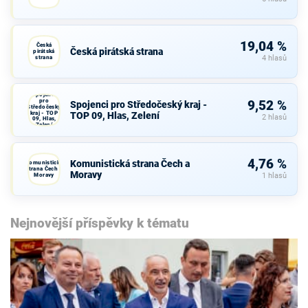
19,04 %
Česká
Česká pirátská strana
pirátská
strana
4 hlasů
Spojenci
pro
9,52 %
Spojenci pro Středočeský kraj -
Středočeský
kraj - TOP
TOP 09, Hlas, Zelení
2 hlasů
09, Hlas,
Zelení
4,76 %
Komunistická strana Čech a
Komunistická
strana Čech a
Moravy
Moravy
1 hlasů
Nejnovější příspěvky k tématu