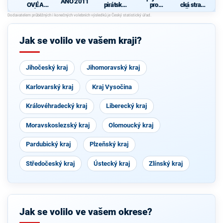
ANO 2011
OVÉ A
pirátská
pro
cká strana
NEZÁVISL
strana
Středočes
Čech a
Í
ký kraj -
Moravy
TOP 09,
Hlas,
Jak se volilo ve vašem kraji?
Zelení
Jihočeský kraj
Jihomoravský kraj
Karlovarský kraj
Kraj Vysočina
Královéhradecký kraj
Liberecký kraj
Moravskoslezský kraj
Olomoucký kraj
Pardubický kraj
Plzeňský kraj
Středočeský kraj
Ústecký kraj
Zlínský kraj
Jak se volilo ve vašem okrese?