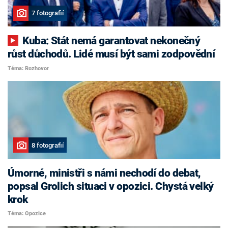
7 fotografií
Kuba: Stát nemá garantovat nekonečný
růst důchodů. Lidé musí být sami zodpovědní
Téma: Rozhovor
8 fotografií
Úmorné, ministři s námi nechodí do debat,
popsal Grolich situaci v opozici. Chystá velký
krok
Téma: Opozice