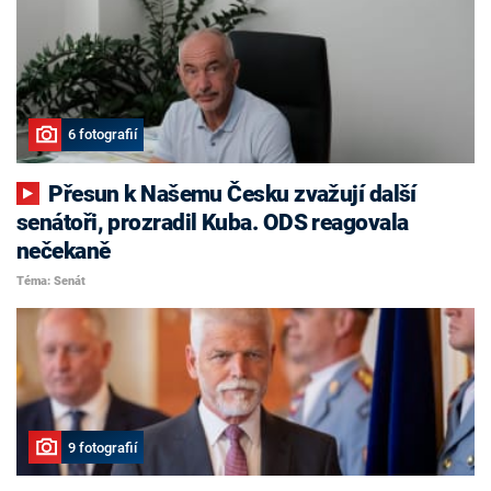
6 fotografií
Přesun k Našemu Česku zvažují další
senátoři, prozradil Kuba. ODS reagovala
nečekaně
Téma: Senát
9 fotografií