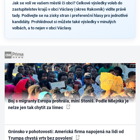
Jak se volí ve vašem městě či obci? Celkové výsledky voleb do
zastupitelstev krajů v obci Václavy (okres Rakovník) vidíte právě
tady. Podívejte se na zisky stran i preferenční hlasy pro jednotlivé
kandidáty. Prohlédnout si můžete také výsledky v minulých
volbách, a to nejen v obci Václavy.
Boj s migranty Evropa prohrála, míní Stoniš. Podle Mlejnka je
nelze jen tak chytit za límec
Grónsko v pohotovosti: Americká firma napojená na lidi od
Trumpa chystá vrty bez povolení