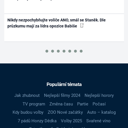
Nikdy nezpochybňujte voliče ANO, smál se Staněk. Dle
průzkumu mají za lídra opozice Babiše
Populární témata
Jak zhubnout
Nejlepší filmy 2024
Nejlepší horory
TV program
Změna času
Partie
Počasí
Kdy budou volby
ZOO Nové začátky
Auto – katalog
7 pádů Honzy Dědka
Volby 2025
Svařené víno