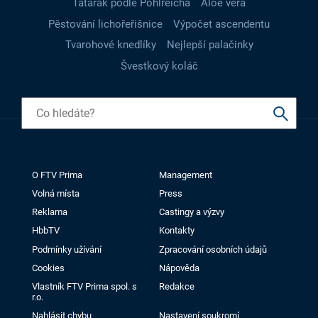
Tatarák podle Pohlreicha
Aloe vera
Pěstování lichořeřišnice
Výpočet ascendentu
Tvarohové knedlíky
Nejlepší palačinky
Švestkový koláč
O FTV Prima
Management
Volná místa
Press
Reklama
Castingy a výzvy
HbbTV
Kontakty
Podmínky užívání
Zpracování osobních údajů
Cookies
Nápověda
Vlastník FTV Prima spol. s
Redakce
r.o.
Nahlásit chybu
Nastavení soukromí