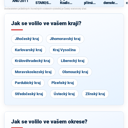
ANO 2011
STAROST
Koalice
přímá
demokrati
c
OVÉ
pro
demokraci
cká strana
Olomouck
e (SPD)
ý kraj
(KDU-
Jak se volilo ve vašem kraji?
ČSL, TOP
09, Strana
zelených,
ProOlomo
Jihočeský kraj
Jihomoravský kraj
uc)
Karlovarský kraj
Kraj Vysočina
Královéhradecký kraj
Liberecký kraj
Moravskoslezský kraj
Olomoucký kraj
Pardubický kraj
Plzeňský kraj
Středočeský kraj
Ústecký kraj
Zlínský kraj
Jak se volilo ve vašem okrese?