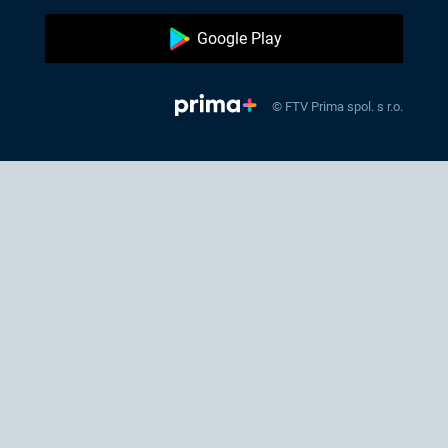
Google Play
© FTV Prima spol. s r.o.