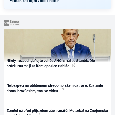
volbách, a to nejen v obci Hrabišín.
Nikdy nezpochybňujte voliče ANO, smál se Staněk. Dle
průzkumu mají za lídra opozice Babiše
Nebezpečí na oblíbeném středomořském ostrově: Zůstaňte
doma, hrozí ozbrojenci ve videu
Zemřel už před příjezdem záchranářů. Motorkář na Znojemsku