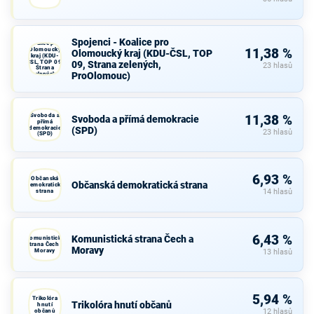
Spojenci -
Spojenci - Koalice pro
Koalice pro
Olomoucký
11,38 %
Olomoucký kraj (KDU-ČSL, TOP
kraj (KDU-
ČSL, TOP 09,
09, Strana zelených,
23 hlasů
Strana
ProOlomouc)
zelených,
ProOlomouc)
Svoboda a
11,38 %
Svoboda a přímá demokracie
přímá
demokracie
(SPD)
23 hlasů
(SPD)
6,93 %
Občanská
Občanská demokratická strana
demokratická
strana
14 hlasů
6,43 %
Komunistická strana Čech a
Komunistická
strana Čech a
Moravy
Moravy
13 hlasů
5,94 %
Trikolóra
Trikolóra hnutí občanů
hnutí
občanů
12 hlasů