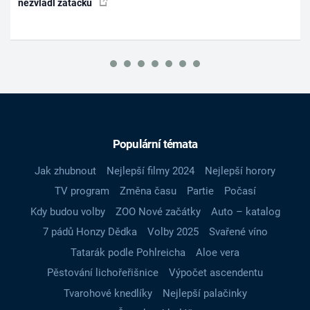
nezvládl zatáčku
Populární témata
Jak zhubnout
Nejlepší filmy 2024
Nejlepší horory
TV program
Změna času
Partie
Počasí
Kdy budou volby
ZOO Nové začátky
Auto – katalog
7 pádů Honzy Dědka
Volby 2025
Svařené víno
Tatarák podle Pohlreicha
Aloe vera
Pěstování lichořeřišnice
Výpočet ascendentu
Tvarohové knedlíky
Nejlepší palačinky