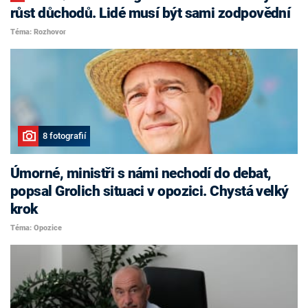
růst důchodů. Lidé musí být sami zodpovědní
Téma: Rozhovor
8 fotografií
Úmorné, ministři s námi nechodí do debat,
popsal Grolich situaci v opozici. Chystá velký
krok
Téma: Opozice