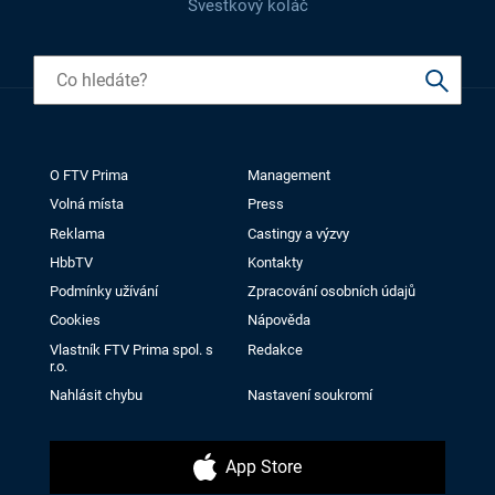
Švestkový koláč
O FTV Prima
Management
Volná místa
Press
Reklama
Castingy a výzvy
HbbTV
Kontakty
Podmínky užívání
Zpracování osobních údajů
Cookies
Nápověda
Vlastník FTV Prima spol. s
Redakce
r.o.
Nahlásit chybu
Nastavení soukromí
App Store