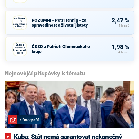
ROZUMNÍ -
Petr Hannig
2,47 %
ROZUMNÍ - Petr Hannig - za
- za
spravedlnost
spravedlnost a životní jistoty
5 hlasů
a životní
jistoty
ČSSD a
1,98 %
ČSSD a Patrioti Olomouckého
Patrioti
Olomouckého
kraje
4 hlasů
kraje
Nejnovější příspěvky k tématu
7 fotografií
Kuba: Stát nemá garantovat nekonečný