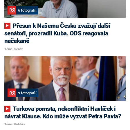
6 fotografií
Přesun k Našemu Česku zvažují další
senátoři, prozradil Kuba. ODS reagovala
nečekaně
Téma: Senát
9 fotografií
Turkova pomsta, nekonfliktní Havlíček i
návrat Klause. Kdo může vyzvat Petra Pavla?
Téma: Politika