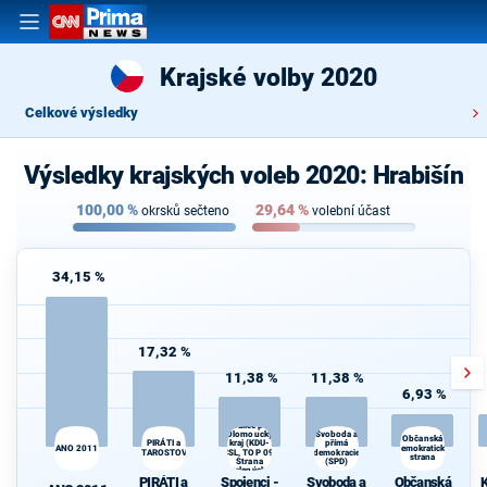
Krajské volby 2020
Celkové výsledky
Výsledky krajských voleb 2020: Hrabišín
100,00
%
29,64
%
okrsků sečteno
volební účast
34,15 %
17,32 %
11,38 %
11,38 %
6,93 %
Spojenci -
Koalice pro
Olomoucký
Svoboda a
K
Občanská
kraj (KDU-
PIRÁTI a
přímá
ANO 2011
demokratická
s
STAROSTOVÉ
ČSL, TOP 09,
demokracie
strana
Strana
(SPD)
zelených,
PIRÁTI a
Spojenci -
Svoboda a
Občanská
K
ProOlomouc)