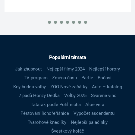
Populární témata
Jak zhubnout
Nejlepší filmy 2024
Nejlepší horory
TV program
Změna času
Partie
Počasí
Kdy budou volby
ZOO Nové začátky
Auto – katalog
7 pádů Honzy Dědka
Volby 2025
Svařené víno
Tatarák podle Pohlreicha
Aloe vera
Pěstování lichořeřišnice
Výpočet ascendentu
Tvarohové knedlíky
Nejlepší palačinky
Švestkový koláč