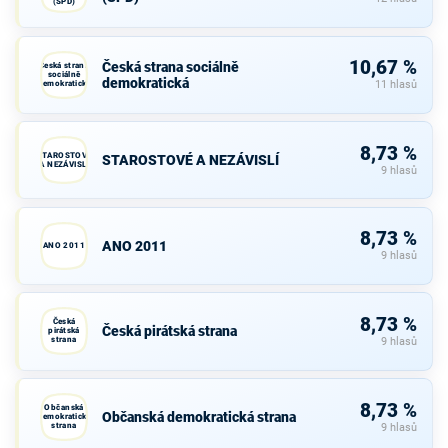
(SPD)
10,67 %
Česká strana sociálně
Česká strana
sociálně
demokratická
demokratická
11 hlasů
8,73 %
STAROSTOVÉ
STAROSTOVÉ A NEZÁVISLÍ
A NEZÁVISLÍ
9 hlasů
8,73 %
ANO 2011
ANO 2011
9 hlasů
8,73 %
Česká
Česká pirátská strana
pirátská
strana
9 hlasů
8,73 %
Občanská
Občanská demokratická strana
demokratická
strana
9 hlasů