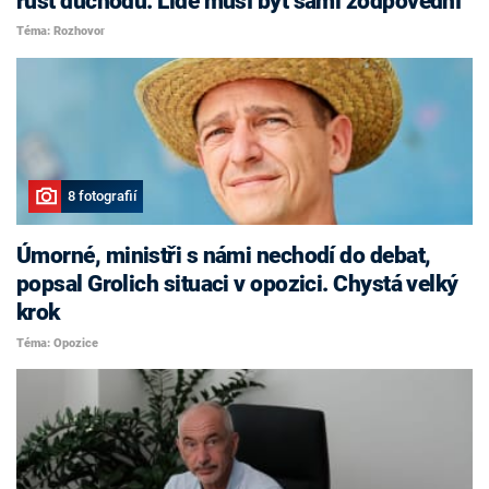
růst důchodů. Lidé musí být sami zodpovědní
Téma: Rozhovor
8 fotografií
Úmorné, ministři s námi nechodí do debat,
popsal Grolich situaci v opozici. Chystá velký
krok
Téma: Opozice