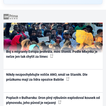
Boj s migranty Evropa prohrála, míní Stoniš. Podle Mlejnka je
nelze jen tak chytit za límec
Nikdy nezpochybňujte voliče ANO, smál se Staněk. Dle
průzkumu mají za lídra opozice Babiše
Poplach v Bulharsku: Dron plný výbušnin explodoval kousek od
plynovodu, jeho původ je nejasný