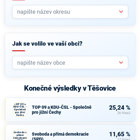
Jak se volilo ve vaší obci?
Konečné výsledky v Těšovice
TOP 09 a
25,24 %
TOP 09 a KDU-ČSL - Společně
KDU-ČSL -
Společně
pro jižní Čechy
pro jižní
26 hlasů
Čechy
Svoboda a
11,65 %
Svoboda a přímá demokracie
přímá
demokracie
(SPD)
12 hlasů