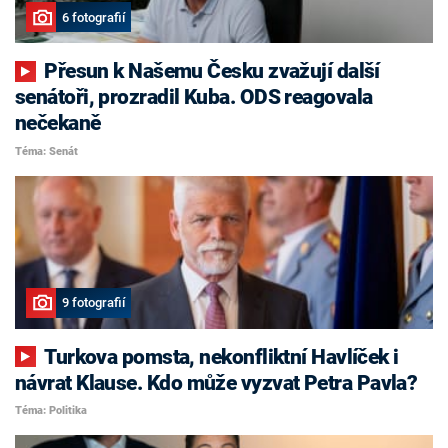
6 fotografií
Přesun k Našemu Česku zvažují další
senátoři, prozradil Kuba. ODS reagovala
nečekaně
Téma: Senát
9 fotografií
Turkova pomsta, nekonfliktní Havlíček i
návrat Klause. Kdo může vyzvat Petra Pavla?
Téma: Politika