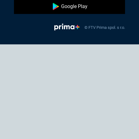
Google Play
© FTV Prima spol. s r.o.