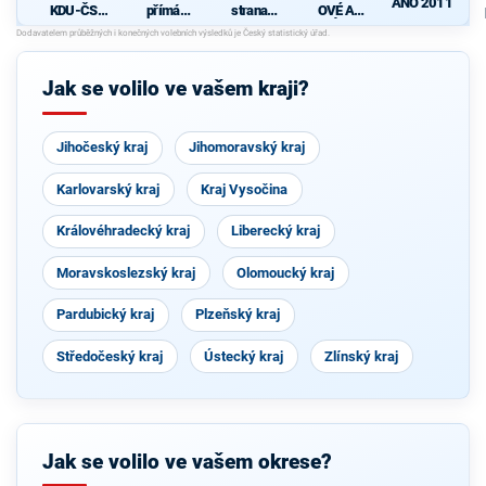
ANO 2011
KDU-ČSL
přímá
strana
OVÉ A
- Společně
demokraci
sociálně
NEZÁVISL
pro jižní
e (SPD)
demokrati
Í
Čechy
cká
Jak se volilo ve vašem kraji?
Jihočeský kraj
Jihomoravský kraj
Karlovarský kraj
Kraj Vysočina
Královéhradecký kraj
Liberecký kraj
Moravskoslezský kraj
Olomoucký kraj
Pardubický kraj
Plzeňský kraj
Středočeský kraj
Ústecký kraj
Zlínský kraj
Jak se volilo ve vašem okrese?