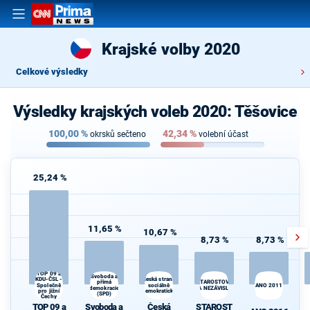
Krajské volby 2020
Celkové výsledky
Výsledky krajských voleb 2020: Těšovice
100,00
%
42,34
%
okrsků sečteno
volební účast
25,24 %
11,65 %
10,67 %
8,73 %
8,73 %
TOP 09 a
Svoboda a
KDU-ČSL -
Česká strana
přímá
STAROSTOVÉ
Společně
sociálně
ANO 2011
demokracie
A NEZÁVISLÍ
pro jižní
demokratická
(SPD)
Čechy
TOP 09 a
Svoboda a
Česká
STAROST