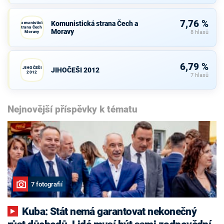
7,76 %
Komunistická strana Čech a
Komunistická
strana Čech a
Moravy
Moravy
8 hlasů
6,79 %
JIHOČEŠI
JIHOČEŠI 2012
2012
7 hlasů
Nejnovější příspěvky k tématu
7 fotografií
Kuba: Stát nemá garantovat nekonečný