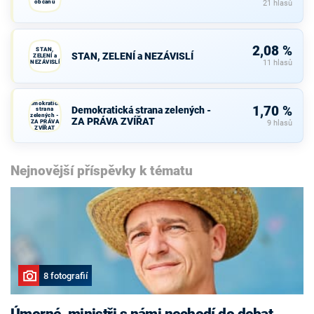
občanů
21 hlasů
2,08 %
STAN,
STAN, ZELENÍ a NEZÁVISLÍ
ZELENÍ a
NEZÁVISLÍ
11 hlasů
Demokratická
1,70 %
Demokratická strana zelených -
strana
zelených -
ZA PRÁVA ZVÍŘAT
ZA PRÁVA
9 hlasů
ZVÍŘAT
Nejnovější příspěvky k tématu
8 fotografií
Úmorné, ministři s námi nechodí do debat,