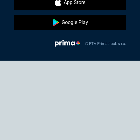
App Store
Google Play
© FTV Prima spol. s r.o.