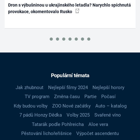
Dron s výbušninou u ukrajinského letadla? Narychlo spíchnutá
provokace, okomentovalo Rusko
Populární témata
Jak zhubnout
Nejlepší filmy 2024
Nejlepší horory
TV program
Změna času
Partie
Počasí
Kdy budou volby
ZOO Nové začátky
Auto – katalog
7 pádů Honzy Dědka
Volby 2025
Svařené víno
Tatarák podle Pohlreicha
Aloe vera
Pěstování lichořeřišnice
Výpočet ascendentu