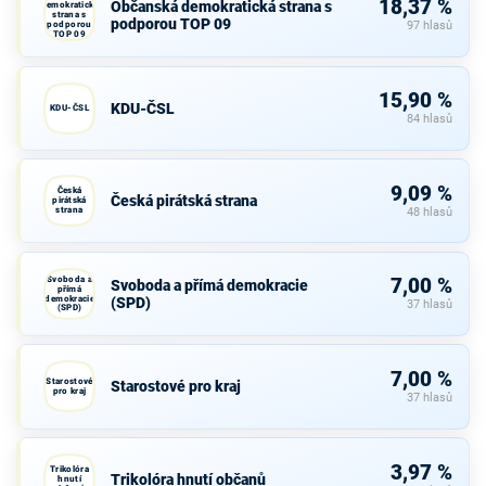
18,37 %
Občanská demokratická strana s
demokratická
strana s
podporou TOP 09
podporou
97 hlasů
TOP 09
15,90 %
KDU-ČSL
KDU-ČSL
84 hlasů
9,09 %
Česká
Česká pirátská strana
pirátská
strana
48 hlasů
Svoboda a
7,00 %
Svoboda a přímá demokracie
přímá
demokracie
(SPD)
37 hlasů
(SPD)
7,00 %
Starostové
Starostové pro kraj
pro kraj
37 hlasů
3,97 %
Trikolóra
Trikolóra hnutí občanů
hnutí