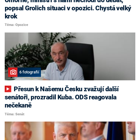
popsal Grolich situaci v opozici. Chystá velký
krok
Téma: Opozice
6 fotografií
Přesun k Našemu Česku zvažují další
senátoři, prozradil Kuba. ODS reagovala
nečekaně
Téma: Senát