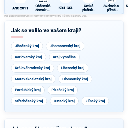
(SPD)
TOP 09
Občanská
Česká
Svoboda a
S
KDU-ČSL
ANO 2011
demokrati
pirátská
přímá
cká strana
strana
demokraci
s podporou
e (SPD)
TOP 09
Jak se volilo ve vašem kraji?
Jihočeský kraj
Jihomoravský kraj
Karlovarský kraj
Kraj Vysočina
Královéhradecký kraj
Liberecký kraj
Moravskoslezský kraj
Olomoucký kraj
Pardubický kraj
Plzeňský kraj
Středočeský kraj
Ústecký kraj
Zlínský kraj