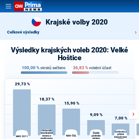
Krajské volby 2020
Celkové výsledky
Výsledky krajských voleb 2020: Velké
Hoštice
100,00
%
36,83
%
okrsků sečteno
volební účast
29,73 %
18,37 %
15,90 %
9,09 %
7,00 %
Občanská
Svoboda a
demokratická
Česká
přímá
strana s
KDU-ČSL
pirátská
ANO 2011
demokracie
podporou
strana