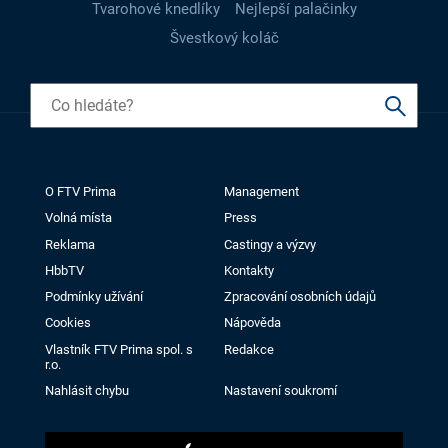
Tvarohové knedlíky
Nejlepší palačinky
Švestkový koláč
O FTV Prima
Management
Volná místa
Press
Reklama
Castingy a výzvy
HbbTV
Kontakty
Podmínky užívání
Zpracování osobních údajů
Cookies
Nápověda
Vlastník FTV Prima spol. s
Redakce
r.o.
Nahlásit chybu
Nastavení soukromí