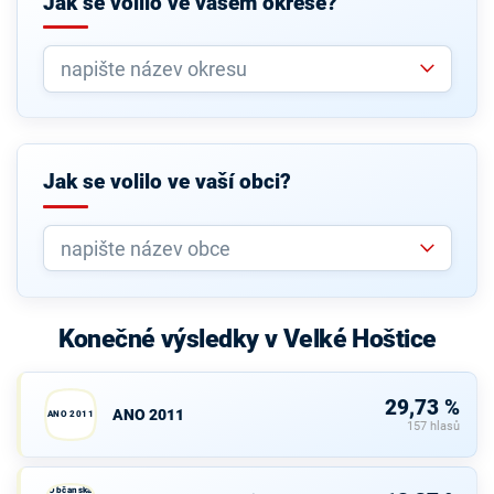
Jak se volilo ve vašem okrese?
Jak se volilo ve vaší obci?
Konečné výsledky v Velké Hoštice
29,73 %
ANO 2011
ANO 2011
157 hlasů
Občanská