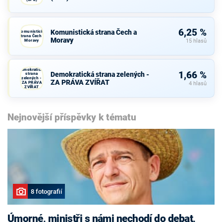
6,25 %
Komunistická strana Čech a
Komunistická
strana Čech a
Moravy
Moravy
15 hlasů
Demokratická
1,66 %
Demokratická strana zelených -
strana
zelených -
ZA PRÁVA ZVÍŘAT
ZA PRÁVA
4 hlasů
ZVÍŘAT
Nejnovější příspěvky k tématu
8 fotografií
Úmorné, ministři s námi nechodí do debat,