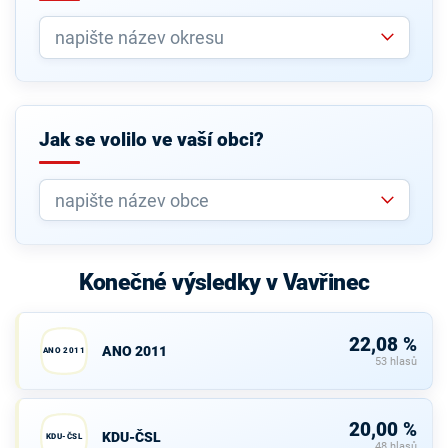
Jak se volilo ve vaší obci?
Konečné výsledky v Vavřinec
22,08 %
ANO 2011
ANO 2011
53 hlasů
20,00 %
KDU-ČSL
KDU-ČSL
48 hlasů