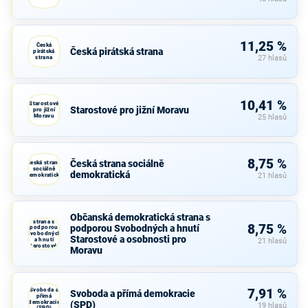
11,25 %
Česká
Česká pirátská strana
pirátská
strana
27 hlasů
10,41 %
Starostové
Starostové pro jižní Moravu
pro jižní
Moravu
25 hlasů
8,75 %
Česká strana sociálně
Česká strana
sociálně
demokratická
demokratická
21 hlasů
Občanská
Občanská demokratická strana s
demokratická
strana s
8,75 %
podporou Svobodných a hnutí
podporou
Svobodných
Starostové a osobnosti pro
a hnutí
21 hlasů
Starostové a
Moravu
osobnosti
pro Moravu
Svoboda a
7,91 %
Svoboda a přímá demokracie
přímá
demokracie
(SPD)
19 hlasů
(SPD)