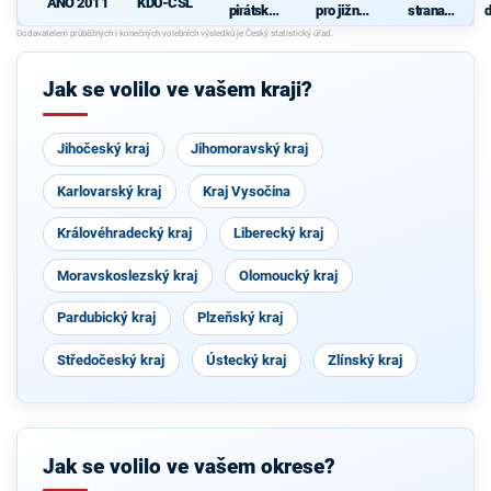
ANO 2011
KDU-ČSL
pirátská
pro jižní
strana
d
strana
Moravu
sociálně
c
demokrati
s
cká
Jak se volilo ve vašem kraji?
S
Jihočeský kraj
Jihomoravský kraj
Karlovarský kraj
Kraj Vysočina
Královéhradecký kraj
Liberecký kraj
Moravskoslezský kraj
Olomoucký kraj
Pardubický kraj
Plzeňský kraj
Středočeský kraj
Ústecký kraj
Zlínský kraj
Jak se volilo ve vašem okrese?