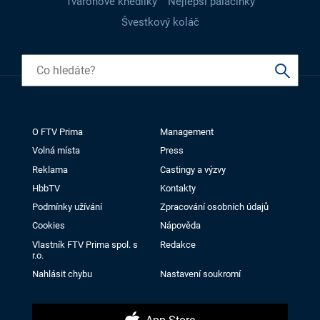
Tvarohové knedlíky
Nejlepší palačinky
Švestkový koláč
O FTV Prima
Management
Volná místa
Press
Reklama
Castingy a výzvy
HbbTV
Kontakty
Podmínky užívání
Zpracování osobních údajů
Cookies
Nápověda
Vlastník FTV Prima spol. s
Redakce
r.o.
Nahlásit chybu
Nastavení soukromí