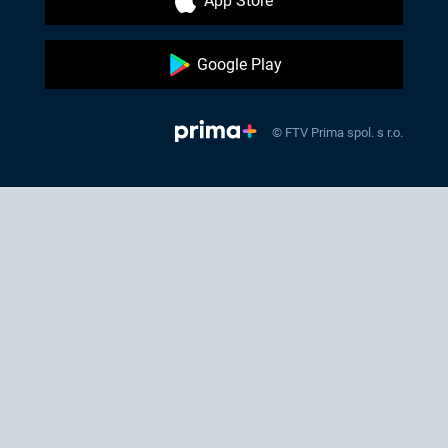
App Store
Google Play
© FTV Prima spol. s r.o.