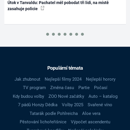
Útok v Tanvaldu: Pachatel měl pobodat tři lidi, na místě
zasahuje policie
Populární témata
Jak zhubnout
Nejlepší filmy 2024
Nejlepší horory
TV program
Změna času
Partie
Počasí
Kdy budou volby
ZOO Nové začátky
Auto – katalog
7 pádů Honzy Dědka
Volby 2025
Svařené víno
Tatarák podle Pohlreicha
Aloe vera
Pěstování lichořeřišnice
Výpočet ascendentu