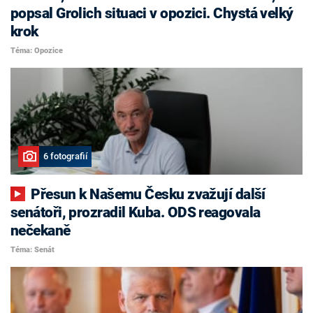
popsal Grolich situaci v opozici. Chystá velký
krok
Téma: Opozice
6 fotografií
Přesun k Našemu Česku zvažují další
senátoři, prozradil Kuba. ODS reagovala
nečekaně
Téma: Senát