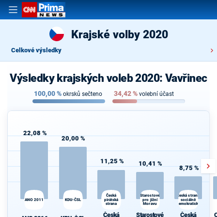
Krajské volby 2020
Celkové výsledky
Výsledky krajských voleb 2020: Vavřinec
100,00
%
34,42
%
okrsků sečteno
volební účast
22,08 %
20,00 %
11,25 %
10,41 %
8,75 %
d
Starostové
Česká
Česká strana
ANO 2011
KDU-ČSL
pirátská
pro jižní
sociálně
strana
Moravu
demokratická
Česká
Starostové
Česká