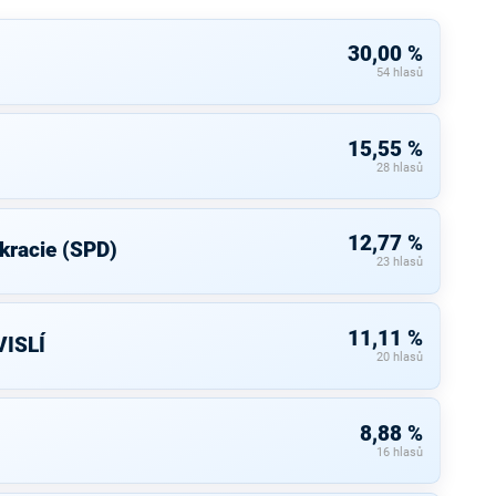
30,00 %
54 hlasů
15,55 %
28 hlasů
12,77 %
kracie (SPD)
23 hlasů
11,11 %
ISLÍ
20 hlasů
8,88 %
16 hlasů