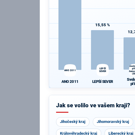
15,55 %
12,
Svob
LEPŠÍ
př
ANO 2011
SEVER
demo
(S
Svob
LEPŠÍ SEVER
ANO 2011
př
demo
(S
Jak se volilo ve vašem kraji?
Jihočeský kraj
Jihomoravský kraj
Královéhradecký kraj
Liberecký kraj