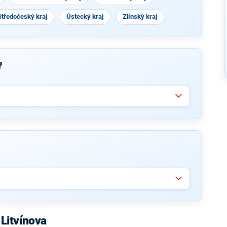
Středočeský kraj
Ústecký kraj
Zlínský kraj
?
Litvínova