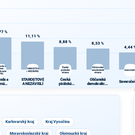
77 %
11,11 %
8,88 %
8,33 %
4,44 
oda a
Česká
Občanská
ímá
STAROSTOVÉ
pirátská
demokratická
Severočeši
kracie
A NEZÁVISLÍ
strana
strana
PD)
oda a
STAROSTOVÉ
Česká
Občanská
Severočeš
ímá
A NEZÁVISLÍ
pirátská
demokratická
kracie
strana
strana
PD)
Karlovarský kraj
Kraj Vysočina
Moravskoslezský kraj
Olomoucký kraj