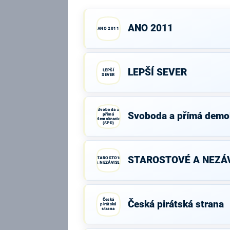
ANO 2011
ANO 2011
LEPŠÍ SEVER
LEPŠÍ
SEVER
Svoboda a
Svoboda a přímá demo
přímá
demokracie
(SPD)
STAROSTOVÉ A NEZÁV
STAROSTOVÉ
A NEZÁVISLÍ
Česká
Česká pirátská strana
pirátská
strana