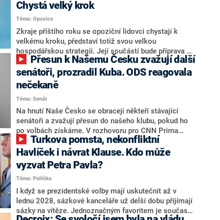
Chystá velký krok
Téma: Opozice
Zkraje příštího roku se opoziční lidovci chystají k
velkému kroku, představí totiž svou velkou
hospodářskou strategii. Její součástí bude příprava na
Přesun k Našemu Česku zvažují další
stárnutí populace, řekl ve středu na setkání s novináři
nový předseda lidovců Jan Grolich. Ten zároveň v
senátoři, prozradil Kuba. ODS reagovala
senátních volbách kandiduje ve Vyškově. Popsal i
nečekaně
aktivitu opozice, o níž vládní strany nebo političtí
Téma: Senát
komentátoři mluví jako o slabé a v defenzivě. „Je to
úmorná práce upozorňovat na chyby vlády. Ministři s
Na hnutí Naše Česko se obracejí někteří stávající
námi navíc nechodí do debat. Chceme ale ukazovat
senátoři a zvažují přesun do našeho klubu, pokud ho
svoje témata,“ odpověděl Grolich na dotaz CNN Prima
po volbách získáme. V rozhovoru pro CNN Prima
Turkova pomsta, nekonfliktní
NEWS.
NEWS to řekl zakladatel hnutí a jihočeský hejtman
Martin Kuba. Konkrétní nebyl, ale získat by takto mohl
Havlíček i návrat Klause. Kdo může
například senátora Zdeňka Hrabu, který je dnes
vyzvat Petra Pavla?
součástí klubu ODS a TOP 09. Hraba to na dotaz
Téma: Politika
redakce nevyloučil. Předseda klubu senátorů ODS
Zdeněk Nytra redakci řekl, že počítá s odchodem
I když se prezidentské volby mají uskutečnit až v
některých senátorů z klubu a že Naše Česko není
lednu 2028, sázkové kanceláře už delší dobu přijímají
nepřítel, ale soupeř.
sázky na vítěze. Jednoznačným favoritem je současná
Decroix: Se svoločí jsem byla na vládu