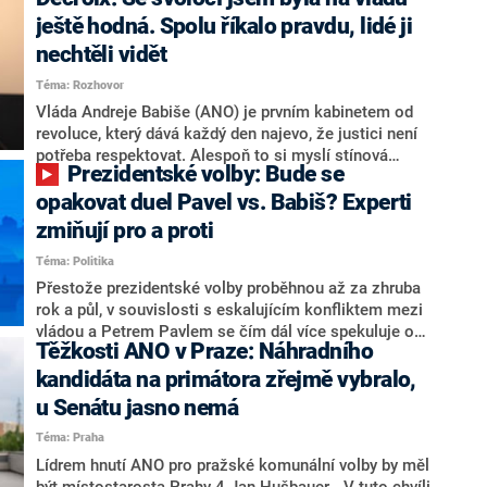
hlava státu Petr Pavel. Daleko za ním pak bookmakeři
zmiňují dva výrazné politiky ANO, tedy premiéra
ještě hodná. Spolu říkalo pravdu, lidé ji
Andreje Babiše a ministra průmyslu Karla Havlíčka.
nechtěli vidět
Oblíbeným tipem samotných sázkařů je poslanec za
Téma: Rozhovor
Motoristy Filip Turek. Politolog Jan Kubáček nicméně
o případné kandidatuře kohokoliv ze zmíněné trojice
Vláda Andreje Babiše (ANO) je prvním kabinetem od
značně pochybuje. Podle něj současná koalice dosud
revoluce, který dává každý den najevo, že justici není
nemá osobu, která by Pavlovi mohla konkurovat.
potřeba respektovat. Alespoň to si myslí stínová
Prezidentské volby: Bude se
ministryně spravedlnosti ODS Eva Decroix. V
rozhovoru pro CNN Prima NEWS si nebrala servítky
opakovat duel Pavel vs. Babiš? Experti
ohledně politického výkonu svého nástupce Jeronýma
zmiňují pro a proti
Tejce (za ANO) či vládní zmocněnkyně pro lidská
Téma: Politika
práva Taťány Malé (ANO). Označením „svoloč“ na
adresu vlády prý byla ještě hodná. Decroix se také
Přestože prezidentské volby proběhnou až za zhruba
vrátila k volební porážce koalice Spolu či promluvila o
rok a půl, v souvislosti s eskalujícím konfliktem mezi
hnutí Naše Česko Martina Kuby.
vládou a Petrem Pavlem se čím dál více spekuluje o
Těžkosti ANO v Praze: Náhradního
tom, koho by do bitvy o Hrad mohla vyslat současná
koalice. Někteří političtí komentátoři znovu vytahují
kandidáta na primátora zřejmě vybralo,
jméno premiéra Andreje Babiše (ANO). Jak moc je
u Senátu jasno nemá
pravděpodobné, že se v prezidentských volbách 2028
Téma: Praha
bude znovu opakovat souboj z roku 2023?
Lídrem hnutí ANO pro pražské komunální volby by měl
být místostarosta Prahy 4 Jan Hušbauer. „V tuto chvíli