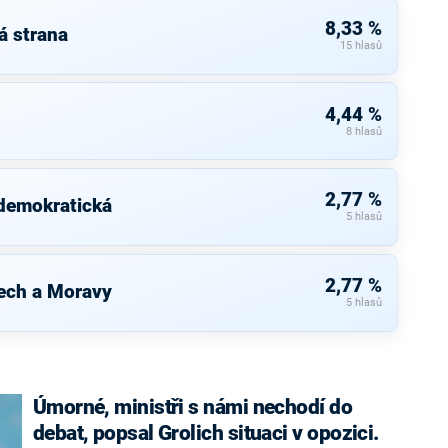
8,33 %
á strana
15 hlasů
4,44 %
8 hlasů
2,77 %
 demokratická
5 hlasů
2,77 %
ech a Moravy
5 hlasů
Úmorné, ministři s námi nechodí do
debat, popsal Grolich situaci v opozici.