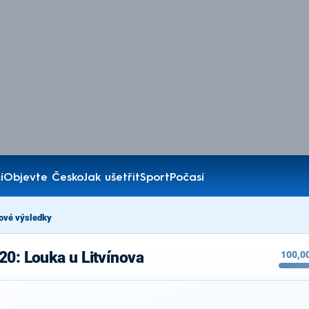
í
Objevte Česko
Jak ušetřit
Sport
Počasí
ové výsledky
20: Louka u Litvínova
100,0