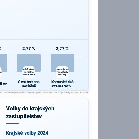
%
2,77 %
2,77 %
Česká strana
Komunistická
.cz
sociálně
strana Čech a
demokratická
Moravy
Česká strana
Komunistická
i.cz
sociálně
strana Čech a
demokratická
Moravy
Volby do krajských
zastupitelstev
Krajské volby 2024