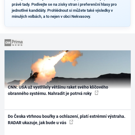
právě tady. Podívejte se na zisky stran i preferenční hlasy pro
jednotlivé kandidáty. Prohlédnout si můžete také výsledky v
minulých volbách, a to nejen v obci Nekvasovy.
CNN: USA už vystřílely většinu raket svého klíčového
obranného systému. Nahradit je potrvá roky
Do Česka vtrhnou bouřky a ochlazení, platí extrémní výstraha.
RADAR ukazuje, jak bude u vás