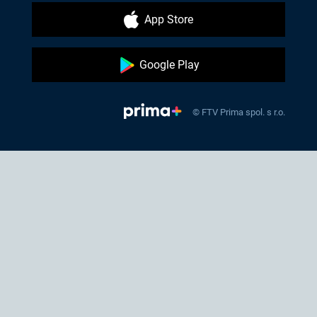
App Store
Google Play
© FTV Prima spol. s r.o.