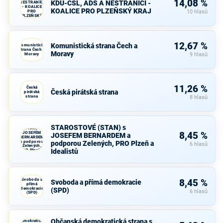
14,08 %
KDU-ČSL, ADS A NESTRANÍCI -
NESTRANÍCI
- KOALICE
KOALICE PRO PLZEŇSKÝ KRAJ
PRO
10 hlasů
PLZEŇSKÝ
KRAJ
12,67 %
Komunistická strana Čech a
Komunistická
strana Čech a
Moravy
Moravy
9 hlasů
11,26 %
Česká
Česká pirátská strana
pirátská
strana
8 hlasů
STAROSTOVÉ
STAROSTOVÉ (STAN) s
(STAN) s
JOSEFEM
8,45 %
JOSEFEM BERNARDEM a
BERNARDEM
a podporou
podporou Zelených, PRO Plzeň a
6 hlasů
Zelených,
Idealistů
PRO Plzeň a
Idealistů
Svoboda a
8,45 %
Svoboda a přímá demokracie
přímá
demokracie
(SPD)
6 hlasů
(SPD)
Občanská
Občanská demokratická strana s
demokratická