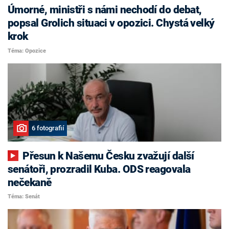
Úmorné, ministři s námi nechodí do debat,
popsal Grolich situaci v opozici. Chystá velký
krok
Téma: Opozice
6 fotografií
Přesun k Našemu Česku zvažují další
senátoři, prozradil Kuba. ODS reagovala
nečekaně
Téma: Senát