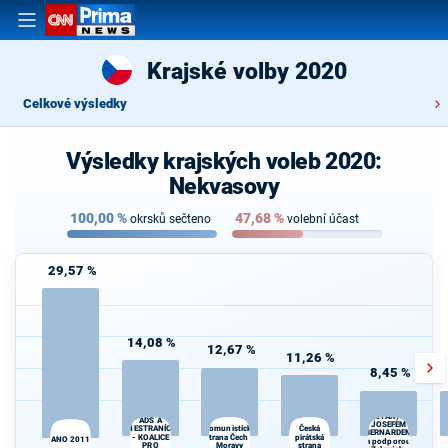
Krajské volby 2020
Celkové výsledky
Výsledky krajských voleb 2020:
Nekvasovy
100,00
%
47,68
%
okrsků sečteno
volební účast
29,57 %
14,08 %
12,67 %
11,26 %
8,45 %
STAROSTOVÉ
KDU-ČSL,
(STAN) s
ADS A
JOSEFEM
NESTRANÍCI
Česká
Komunistická
BERNARDEM
- KOALICE
strana Čech a
pirátská
ANO 2011
a podporou
PRO
Moravy
strana