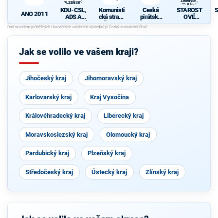
Zelených,
PLZEŇSKÝ
PRO Plzeň a
KRAJ
KDU-ČSL,
Komunisti
Česká
STAROST
S
Idealistů
ANO 2011
ADS A
cká strana
pirátská
OVÉ
NESTRANÍ
Čech a
strana
(STAN) s
d
CI -
Moravy
JOSEFEM
KOALICE
BERNARD
PRO
EM a
Jak se volilo ve vašem kraji?
PLZEŇSK
podporou
Ý KRAJ
Zelených,
PRO Plzeň
a Idealistů
Jihočeský kraj
Jihomoravský kraj
Karlovarský kraj
Kraj Vysočina
Královéhradecký kraj
Liberecký kraj
Moravskoslezský kraj
Olomoucký kraj
Pardubický kraj
Plzeňský kraj
Středočeský kraj
Ústecký kraj
Zlínský kraj