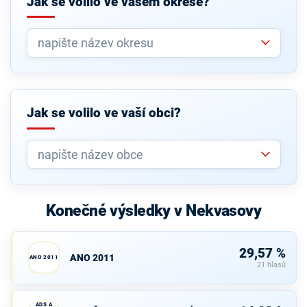
Jak se volilo ve vašem okrese?
Jak se volilo ve vaší obci?
Konečné výsledky v Nekvasovy
29,57 %
ANO 2011
ANO 2011
21 hlasů
KDU-ČSL,
ADS A