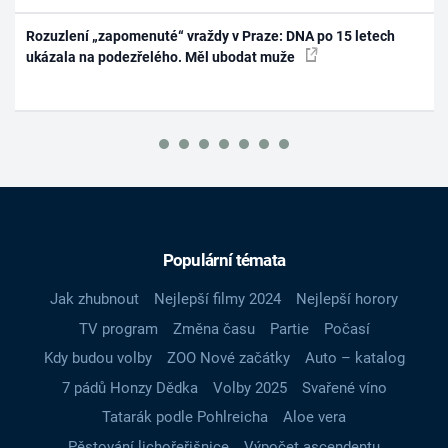
Rozuzlení „zapomenuté“ vraždy v Praze: DNA po 15 letech
ukázala na podezřelého. Měl ubodat muže
Populární témata
Jak zhubnout
Nejlepší filmy 2024
Nejlepší horory
TV program
Změna času
Partie
Počasí
Kdy budou volby
ZOO Nové začátky
Auto – katalog
7 pádů Honzy Dědka
Volby 2025
Svařené víno
Tatarák podle Pohlreicha
Aloe vera
Pěstování lichořeřišnice
Výpočet ascendentu