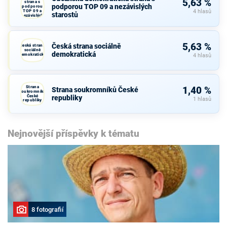
5,63 %
strana s
podporou TOP 09 a nezávislých
podporou
TOP 09 a
4 hlasů
starostů
nezávislých
starostů
5,63 %
Česká strana sociálně
Česká strana
sociálně
demokratická
demokratická
4 hlasů
Strana
1,40 %
Strana soukromníků České
soukromníků
České
republiky
1 hlasů
republiky
Nejnovější příspěvky k tématu
8 fotografií