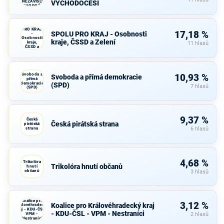
A NEZÁVISLÍ a
VÝCHODOČEŠI
VÝCHODOČEŠI
SPOLU
PRO KRAJ
17,18 %
SPOLU PRO KRAJ - Osobnosti
-
Osobnosti
kraje, ČSSD a Zelení
kraje,
11 hlasů
ČSSD a
Zelení
Svoboda a
10,93 %
Svoboda a přímá demokracie
přímá
demokracie
(SPD)
7 hlasů
(SPD)
9,37 %
Česká
Česká pirátská strana
pirátská
strana
6 hlasů
4,68 %
Trikolóra
Trikolóra hnutí občanů
hnutí
občanů
3 hlasů
Koalice pro
3,12 %
Koalice pro Královéhradecký kraj
Královéhradecký
kraj - KDU-ČSL -
- KDU-ČSL - VPM - Nestraníci
VPM -
2 hlasů
Nestraníci