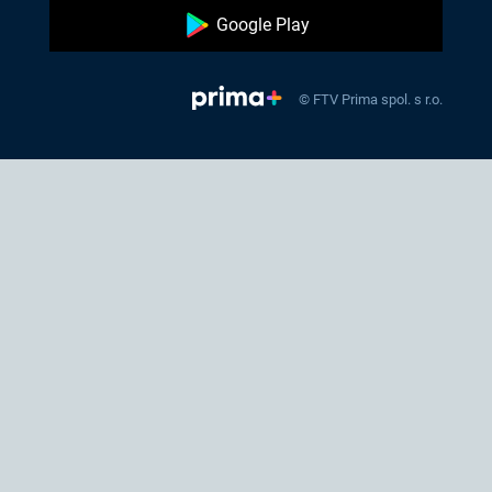
Google Play
© FTV Prima spol. s r.o.