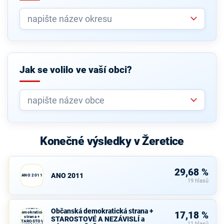
Jak se volilo ve vaší obci?
Konečné výsledky v Žeretice
29,68 %
ANO 2011
ANO 2011
19 hlasů
Občanská
Občanská demokratická strana +
demokratická
17,18 %
strana +
STAROSTOVÉ A NEZÁVISLÍ a
STAROSTOVÉ
11 hlasů