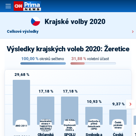
Krajské volby 2020
Celkové výsledky
Výsledky krajských voleb 2020: Žeretice
100,00
%
31,88
%
okrsků sečteno
volební účast
29,68 %
17,18 %
17,18 %
10,93 %
9,37 %
SPOLU
Občanská
PRO KRAJ
demokratická
Svoboda a
-
Česká
strana +
přímá
Osobnosti
pirátská
ANO 2011
STAROSTOVÉ
demokracie
kraje,
strana
A NEZÁVISLÍ a
(SPD)
ČSSD a
VÝCHODOČEŠI
Zelení
Občanská
SPOLU
Svoboda a
Česká