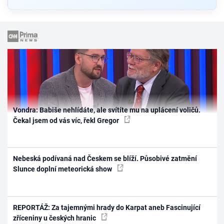
Vondra: Babiše nehlídáte, ale svítíte mu na uplácení voličů.
Čekal jsem od vás víc, řekl Gregor
Nebeská podívaná nad Českem se blíží. Působivé zatmění
Slunce doplní meteorická show
REPORTÁŽ: Za tajemnými hrady do Karpat aneb Fascinující
zříceniny u českých hranic