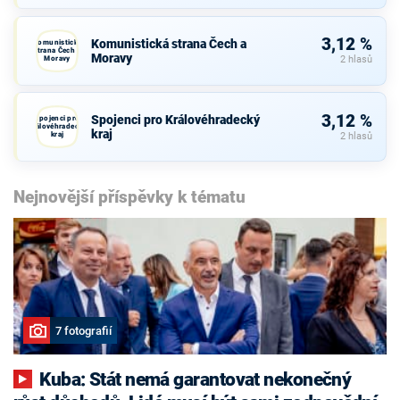
3,12 %
Komunistická strana Čech a
Komunistická
strana Čech a
Moravy
Moravy
2 hlasů
3,12 %
Spojenci pro Královéhradecký
Spojenci pro
Královéhradecký
kraj
kraj
2 hlasů
Nejnovější příspěvky k tématu
7 fotografií
Kuba: Stát nemá garantovat nekonečný