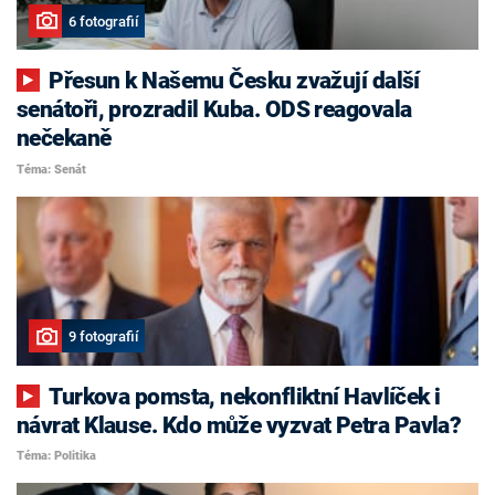
6 fotografií
Přesun k Našemu Česku zvažují další
senátoři, prozradil Kuba. ODS reagovala
nečekaně
Téma: Senát
9 fotografií
Turkova pomsta, nekonfliktní Havlíček i
návrat Klause. Kdo může vyzvat Petra Pavla?
Téma: Politika