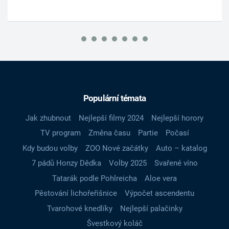
Populární témata
Jak zhubnout
Nejlepší filmy 2024
Nejlepší horory
TV program
Změna času
Partie
Počasí
Kdy budou volby
ZOO Nové začátky
Auto – katalog
7 pádů Honzy Dědka
Volby 2025
Svařené víno
Tatarák podle Pohlreicha
Aloe vera
Pěstování lichořeřišnice
Výpočet ascendentu
Tvarohové knedlíky
Nejlepší palačinky
Švestkový koláč