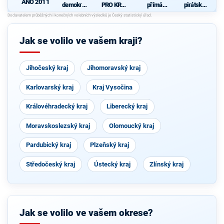
ANO 2011
demokrati
PRO KRAJ
přímá
pirátská
cká strana
-
demokraci
strana
+
Osobnosti
e (SPD)
STAROST
kraje,
OVÉ A
ČSSD a
Jak se volilo ve vašem kraji?
NEZÁVISL
Zelení
Í a
VÝCHODO
ČEŠI
Jihočeský kraj
Jihomoravský kraj
Karlovarský kraj
Kraj Vysočina
Královéhradecký kraj
Liberecký kraj
Moravskoslezský kraj
Olomoucký kraj
Pardubický kraj
Plzeňský kraj
Středočeský kraj
Ústecký kraj
Zlínský kraj
Jak se volilo ve vašem okrese?