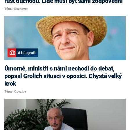
růst důchodů. Lidé musí být sami zodpovědní
Téma: Rozhovor
8 fotografií
Úmorné, ministři s námi nechodí do debat,
popsal Grolich situaci v opozici. Chystá velký
krok
Téma: Opozice