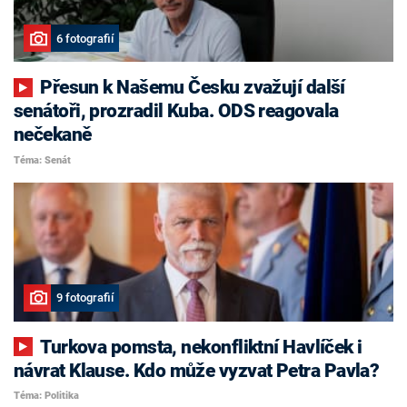
6 fotografií
Přesun k Našemu Česku zvažují další
senátoři, prozradil Kuba. ODS reagovala
nečekaně
Téma: Senát
9 fotografií
Turkova pomsta, nekonfliktní Havlíček i
návrat Klause. Kdo může vyzvat Petra Pavla?
Téma: Politika