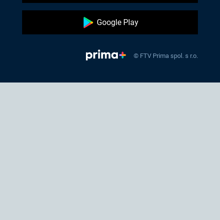
Google Play
© FTV Prima spol. s r.o.