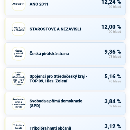
12,24 %
ANO 2011
ANO 2011
102 hlasů
12,00 %
STAROSTOVÉ
STAROSTOVÉ A NEZÁVISLÍ
A NEZÁVISLÍ
100 hlasů
9,36 %
Česká
Česká pirátská strana
pirátská
strana
78 hlasů
Spojenci
pro
5,16 %
Spojenci pro Středočeský kraj -
Středočeský
kraj - TOP
TOP 09, Hlas, Zelení
43 hlasů
09, Hlas,
Zelení
Svoboda a
3,84 %
Svoboda a přímá demokracie
přímá
demokracie
(SPD)
32 hlasů
(SPD)
3,12 %
Trikolóra
Trikolóra hnutí občanů
hnutí