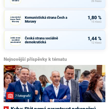
občanů
26 hlasů
1,80 %
Komunistická strana Čech a
Komunistická
strana Čech a
Moravy
Moravy
15 hlasů
1,44 %
Česká strana sociálně
Česká strana
sociálně
demokratická
demokratická
12 hlasů
Nejnovější příspěvky k tématu
7 fotografií
Kuba: Stát nemá garantovat nekonečný