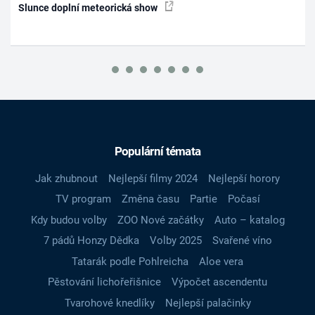
Slunce doplní meteorická show
Populární témata
Jak zhubnout
Nejlepší filmy 2024
Nejlepší horory
TV program
Změna času
Partie
Počasí
Kdy budou volby
ZOO Nové začátky
Auto – katalog
7 pádů Honzy Dědka
Volby 2025
Svařené víno
Tatarák podle Pohlreicha
Aloe vera
Pěstování lichořeřišnice
Výpočet ascendentu
Tvarohové knedlíky
Nejlepší palačinky