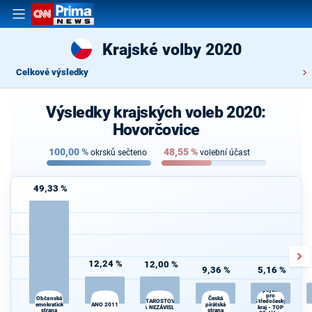
Krajské volby 2020
Celkové výsledky
Výsledky krajských voleb 2020:
Hovorčovice
100,00
%
48,55
%
okrsků sečteno
volební účast
49,33 %
12,24 %
12,00 %
9,36 %
5,16 %
Spojenci
pro
Česká
Občanská
STAROSTOVÉ
Středočeský
demokratická
ANO 2011
pirátská
A NEZÁVISLÍ
kraj - TOP
strana
strana