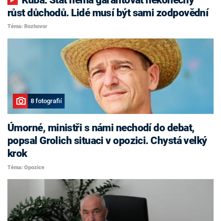
růst důchodů. Lidé musí být sami zodpovědní
Téma: Rozhovor
8 fotografií
Úmorné, ministři s námi nechodí do debat,
popsal Grolich situaci v opozici. Chystá velký
krok
Téma: Opozice