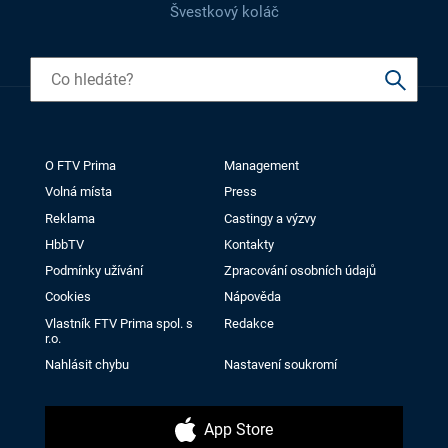
Švestkový koláč
O FTV Prima
Management
Volná místa
Press
Reklama
Castingy a výzvy
HbbTV
Kontakty
Podmínky užívání
Zpracování osobních údajů
Cookies
Nápověda
Vlastník FTV Prima spol. s
Redakce
r.o.
Nahlásit chybu
Nastavení soukromí
App Store