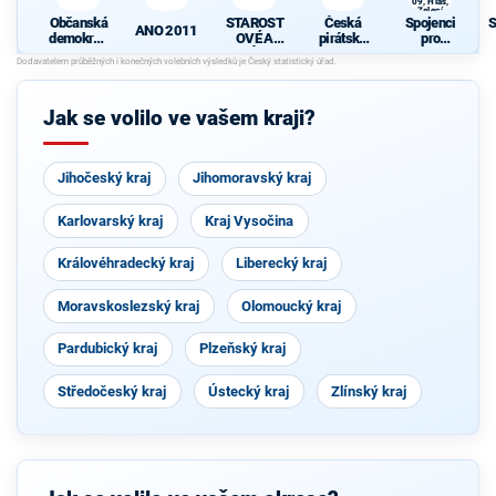
09, Hlas,
Zelení
Občanská
STAROST
Česká
Spojenci
S
ANO 2011
demokrati
OVÉ A
pirátská
pro
cká strana
NEZÁVISL
strana
Středočes
d
Í
ký kraj -
TOP 09,
Hlas,
Jak se volilo ve vašem kraji?
Zelení
Jihočeský kraj
Jihomoravský kraj
Karlovarský kraj
Kraj Vysočina
Královéhradecký kraj
Liberecký kraj
Moravskoslezský kraj
Olomoucký kraj
Pardubický kraj
Plzeňský kraj
Středočeský kraj
Ústecký kraj
Zlínský kraj