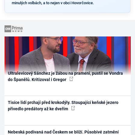
minulých volbách, a to nejen v obci Hovorčovice.
Ultralevicový Sánchez je žábou na prameni, pustil se Vondra
do Španělů. Kritizoval i Gregor
Tisíce lidí prchají před krokodýly. Stoupající keňské jezero
přivedlo predátory až ke dveřím
Nebeská podívaná nad Českem se blíží. Působivé zatmění