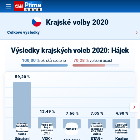
Krajské volby 2020
Celkové výsledky
Výsledky krajských voleb 2020: Hájek
100,00
%
70,28
%
okrsků sečteno
volební účast
59,20 %
13,49 %
7,66 %
7,05 %
4,90 %
Sdružení
STAN -
VOK -
Starostové
nezávislých
Volba pro
Koalice ODS a
a nezávislí
kandidátů
KDU-ČSL s
kraj s
1 -
ANO 2011
společně s
podporou
podporou
Starostové
KOA, VPM
hnutí
Soukromníků
našeho
Cheb a
Karlovaráci
kraje
TOP 09
Sdružení
VOK -
STAN -
Koalice