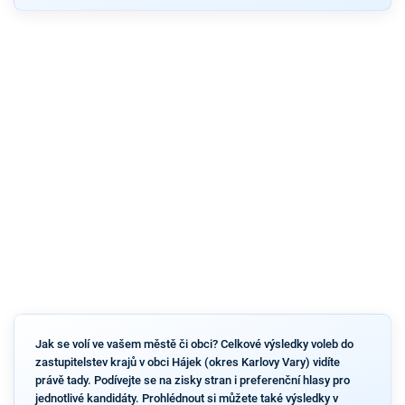
Jak se volí ve vašem městě či obci? Celkové výsledky voleb do
zastupitelstev krajů v obci Hájek (okres Karlovy Vary) vidíte
právě tady. Podívejte se na zisky stran i preferenční hlasy pro
jednotlivé kandidáty. Prohlédnout si můžete také výsledky v