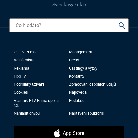
Švestkový koláč
O FTV Prima
Management
Volná místa
Press
Reklama
Castingy a výzvy
HbbTV
Kontakty
Podmínky užívání
Zpracování osobních údajů
Cookies
Nápověda
Vlastník FTV Prima spol. s
Redakce
r.o.
Nahlásit chybu
Nastavení soukromí
App Store