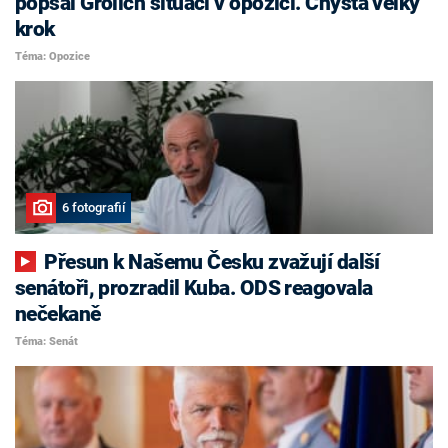
popsal Grolich situaci v opozici. Chystá velký
krok
Téma: Opozice
6 fotografií
Přesun k Našemu Česku zvažují další
senátoři, prozradil Kuba. ODS reagovala
nečekaně
Téma: Senát