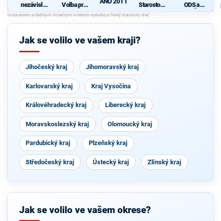
ANO 2011
nezávislýc
Volba pro
Starostové
ODS a
h
kraj s
a nezávislí
KDU-ČSL
kandidátů
podporou
společně s
s podporou
1 -
hnutí
KOA, VPM
Soukromní
Starostové
Karlovarác
Cheb a
ků
Jak se volilo ve vašem kraji?
našeho
i
TOP 09
kraje
Jihočeský kraj
Jihomoravský kraj
Karlovarský kraj
Kraj Vysočina
Královéhradecký kraj
Liberecký kraj
Moravskoslezský kraj
Olomoucký kraj
Pardubický kraj
Plzeňský kraj
Středočeský kraj
Ústecký kraj
Zlínský kraj
Jak se volilo ve vašem okrese?