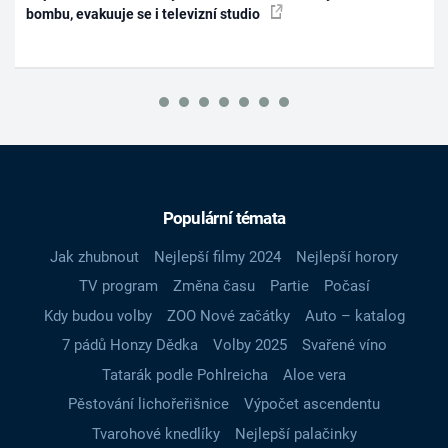
bombu, evakuuje se i televizní studio
Populární témata
Jak zhubnout
Nejlepší filmy 2024
Nejlepší horory
TV program
Změna času
Partie
Počasí
Kdy budou volby
ZOO Nové začátky
Auto – katalog
7 pádů Honzy Dědka
Volby 2025
Svařené víno
Tatarák podle Pohlreicha
Aloe vera
Pěstování lichořeřišnice
Výpočet ascendentu
Tvarohové knedlíky
Nejlepší palačinky