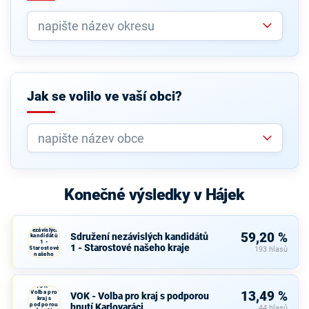
Jak se volilo ve vaší obci?
Konečné výsledky v Hájek
Sdružení
nezávislých
59,20 %
Sdružení nezávislých kandidátů
kandidátů
1 -
1 - Starostové našeho kraje
Starostové
193 hlasů
našeho
kraje
VOK -
Volba pro
13,49 %
VOK - Volba pro kraj s podporou
kraj s
podporou
hnutí Karlovaráci
44 hlasů