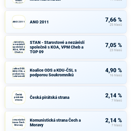
hnutí
Karlovaráci
7,66 %
ANO 2011
ANO 2011
25 hlasů
STAN -
STAN - Starostové a nezávislí
Starostové
7,05 %
a nezávislí
společně s KOA, VPM Cheb a
společně s
KOA, VPM
23 hlasů
TOP 09
Cheb a
TOP 09
Koalice ODS a
4,90 %
Koalice ODS a KDU-ČSL s
KDU-ČSL s
podporou
podporou Soukromníků
16 hlasů
Soukromníků
2,14 %
Česká
Česká pirátská strana
pirátská
strana
7 hlasů
2,14 %
Komunistická strana Čech a
Komunistická
strana Čech a
Moravy
Moravy
7 hlasů