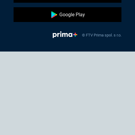
Google Play
© FTV Prima spol. s r.o.