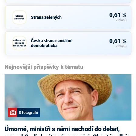
0,61 %
Strana
Strana zelených
zelených
2 hlasů
0,61 %
Česká strana sociálně
Česká strana
sociálně
demokratická
demokratická
2 hlasů
Nejnovější příspěvky k tématu
8 fotografií
Úmorné, ministři s námi nechodí do debat,