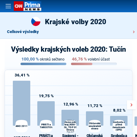
Krajské volby 2020
Celkové výsledky
Výsledky krajských voleb 2020: Tučín
100,00
%
46,76
%
okrsků sečteno
volební účast
36,41 %
19,75 %
12,96 %
11,72 %
8,02 %
Spojenci -
Koalice pro
Olomoucký
Svoboda a
Občanská
K
kraj (KDU-
přímá
PIRÁTI a
ANO 2011
demokratická
s
STAROSTOVÉ
ČSL, TOP 09,
demokracie
strana
Strana
(SPD)
zelených,
PIRÁTI a
Spojenci -
Občanská
Svoboda a
K
ProOlomouc)