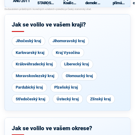
ANO 2011
STAROST
Koalice
demokrati
přímá
c
OVÉ
pro
cká strana
demokraci
Olomouck
e (SPD)
ý kraj
(KDU-
Jak se volilo ve vašem kraji?
ČSL, TOP
09, Strana
zelených,
ProOlomo
Jihočeský kraj
Jihomoravský kraj
uc)
Karlovarský kraj
Kraj Vysočina
Královéhradecký kraj
Liberecký kraj
Moravskoslezský kraj
Olomoucký kraj
Pardubický kraj
Plzeňský kraj
Středočeský kraj
Ústecký kraj
Zlínský kraj
Jak se volilo ve vašem okrese?