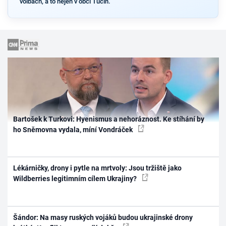
volbách, a to nejen v obci Tučín.
Bartošek k Turkovi: Hyenismus a nehoráznost. Ke stíhání by
ho Sněmovna vydala, míní Vondráček
Lékárničky, drony i pytle na mrtvoly: Jsou tržiště jako
Wildberries legitimním cílem Ukrajiny?
Šándor: Na masy ruských vojáků budou ukrajinské drony