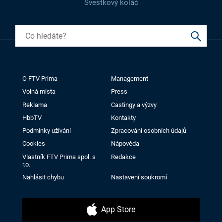
Švestkový koláč
O FTV Prima
Management
Volná místa
Press
Reklama
Castingy a výzvy
HbbTV
Kontakty
Podmínky užívání
Zpracování osobních údajů
Cookies
Nápověda
Vlastník FTV Prima spol. s
Redakce
r.o.
Nahlásit chybu
Nastavení soukromí
App Store