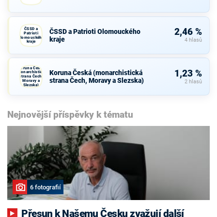
ČSSD a
2,46 %
ČSSD a Patrioti Olomouckého
Patrioti
Olomouckého
kraje
4 hlasů
kraje
Koruna Česká
1,23 %
Koruna Česká (monarchistická
(monarchistická
strana Čech,
strana Čech, Moravy a Slezska)
Moravy a
2 hlasů
Slezska)
Nejnovější příspěvky k tématu
6 fotografií
Přesun k Našemu Česku zvažují další