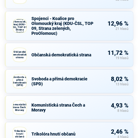
Spojenci -
Spojenci - Koalice pro
Koalice pro
Olomoucký
12,96 %
Olomoucký kraj (KDU-ČSL, TOP
kraj (KDU-
ČSL, TOP 09,
09, Strana zelených,
21 hlasů
Strana
ProOlomouc)
zelených,
ProOlomouc)
11,72 %
Občanská
Občanská demokratická strana
demokratická
strana
19 hlasů
Svoboda a
8,02 %
Svoboda a přímá demokracie
přímá
demokracie
(SPD)
13 hlasů
(SPD)
4,93 %
Komunistická strana Čech a
Komunistická
strana Čech a
Moravy
Moravy
8 hlasů
2,46 %
Trikolóra
Trikolóra hnutí občanů
hnutí
občanů
4 hlasů