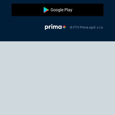
Google Play
© FTV Prima spol. s r.o.