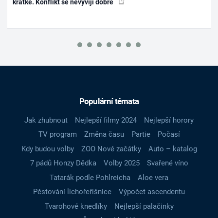
krátké. Konflikt se nevyvíjí dobře
Populární témata
Jak zhubnout
Nejlepší filmy 2024
Nejlepší horory
TV program
Změna času
Partie
Počasí
Kdy budou volby
ZOO Nové začátky
Auto – katalog
7 pádů Honzy Dědka
Volby 2025
Svařené víno
Tatarák podle Pohlreicha
Aloe vera
Pěstování lichořeřišnice
Výpočet ascendentu
Tvarohové knedlíky
Nejlepší palačinky