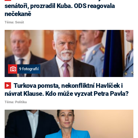
senátoři, prozradil Kuba. ODS reagovala
nečekaně
Téma: Senát
9 fotografií
Turkova pomsta, nekonfliktní Havlíček i
návrat Klause. Kdo může vyzvat Petra Pavla?
Téma: Politika