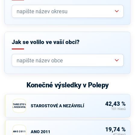
Jak se volilo ve vaší obci?
Konečné výsledky v Polepy
42,43 %
STAROSTOVÉ
STAROSTOVÉ A NEZÁVISLÍ
A NEZÁVISLÍ
101 hlasů
19,74 %
ANO 2011
ANO 2011
47 hlasů