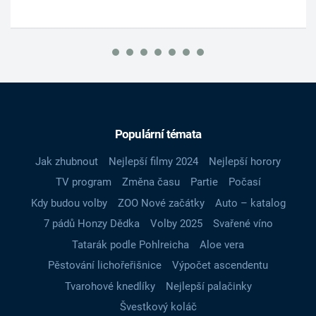
Populární témata
Jak zhubnout
Nejlepší filmy 2024
Nejlepší horory
TV program
Změna času
Partie
Počasí
Kdy budou volby
ZOO Nové začátky
Auto – katalog
7 pádů Honzy Dědka
Volby 2025
Svařené víno
Tatarák podle Pohlreicha
Aloe vera
Pěstování lichořeřišnice
Výpočet ascendentu
Tvarohové knedlíky
Nejlepší palačinky
Švestkový koláč