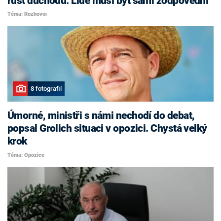
růst důchodů. Lidé musí být sami zodpovědní
Téma: Rozhovor
8 fotografií
Úmorné, ministři s námi nechodí do debat,
popsal Grolich situaci v opozici. Chystá velký
krok
Téma: Opozice