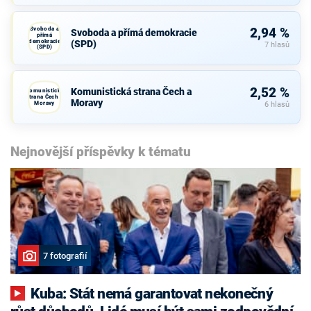
Svoboda a
2,94 %
Svoboda a přímá demokracie
přímá
demokracie
(SPD)
7 hlasů
(SPD)
2,52 %
Komunistická strana Čech a
Komunistická
strana Čech a
Moravy
Moravy
6 hlasů
Nejnovější příspěvky k tématu
7 fotografií
Kuba: Stát nemá garantovat nekonečný