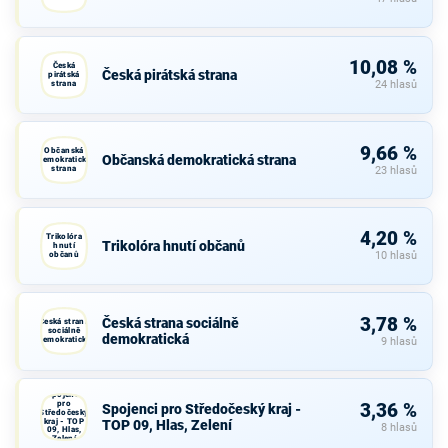
10,08 %
Česká
Česká pirátská strana
pirátská
strana
24 hlasů
9,66 %
Občanská
Občanská demokratická strana
demokratická
strana
23 hlasů
4,20 %
Trikolóra
Trikolóra hnutí občanů
hnutí
občanů
10 hlasů
3,78 %
Česká strana sociálně
Česká strana
sociálně
demokratická
demokratická
9 hlasů
Spojenci
pro
3,36 %
Spojenci pro Středočeský kraj -
Středočeský
kraj - TOP
TOP 09, Hlas, Zelení
8 hlasů
09, Hlas,
Zelení