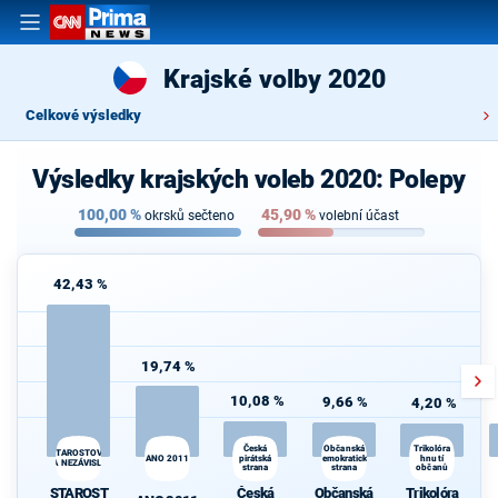
Krajské volby 2020
Celkové výsledky
Výsledky krajských voleb 2020: Polepy
100,00
%
45,90
%
okrsků sečteno
volební účast
42,43 %
19,74 %
10,08 %
9,66 %
4,20 %
Občanská
Česká
Trikolóra
STAROSTOVÉ
ANO 2011
pirátská
demokratická
hnutí
A NEZÁVISLÍ
strana
strana
občanů
d
STAROST
Česká
Občanská
Trikolóra