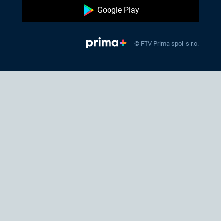
Google Play
© FTV Prima spol. s r.o.