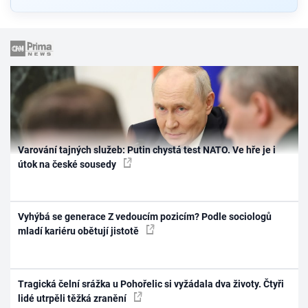
Varování tajných služeb: Putin chystá test NATO. Ve hře je i
útok na české sousedy
Vyhýbá se generace Z vedoucím pozicím? Podle sociologů
mladí kariéru obětují jistotě
Tragická čelní srážka u Pohořelic si vyžádala dva životy. Čtyři
lidé utrpěli těžká zranění