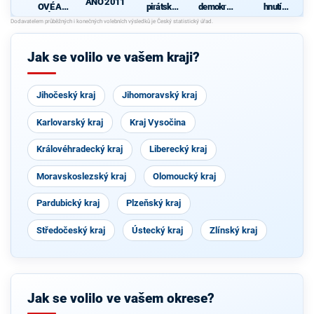
ANO 2011
OVÉ A
pirátská
demokrati
hnutí
NEZÁVISL
strana
cká strana
občanů
Í
d
Jak se volilo ve vašem kraji?
Jihočeský kraj
Jihomoravský kraj
Karlovarský kraj
Kraj Vysočina
Královéhradecký kraj
Liberecký kraj
Moravskoslezský kraj
Olomoucký kraj
Pardubický kraj
Plzeňský kraj
Středočeský kraj
Ústecký kraj
Zlínský kraj
Jak se volilo ve vašem okrese?