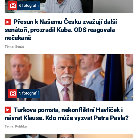
6 fotografií
Přesun k Našemu Česku zvažují další
senátoři, prozradil Kuba. ODS reagovala
nečekaně
Téma: Senát
9 fotografií
Turkova pomsta, nekonfliktní Havlíček i
návrat Klause. Kdo může vyzvat Petra Pavla?
Téma: Politika