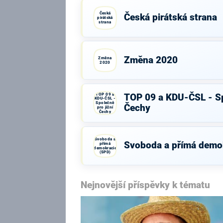
Česká
Česká pirátská strana
pirátská
strana
Změna 2020
Změna
2020
TOP 09 a
TOP 09 a KDU-ČSL - Sp
KDU-ČSL -
Společně
Čechy
pro jižní
Čechy
Svoboda a
Svoboda a přímá demo
přímá
demokracie
(SPD)
Nejnovější příspěvky k tématu