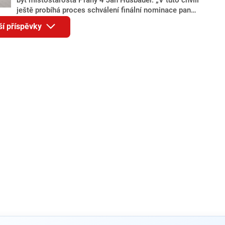
ještě probíhá proces schválení finální nominace pana
Jana Hušbauera Výborem hnutí ANO,“ uvedl pro
ší příspěvky
redakci místopředseda pražského ANO Martin
Benkovič. O Hušbauerovi se spekulovalo jako o
náhradníkovi v čele pražské kandidátky poté, co
rezignoval po sérii nejasností v majetkových
přiznáních a pořizování bytů Ondřej Prokop. Zároveň
ale stále není jasné, kdo bude za ANO kandidovat ve
dvou ze tří pražských obvodů do horní komory
parlamentu. ANO má v Praze dlouhodobě horší
výsledky než ve zbytku republiky.