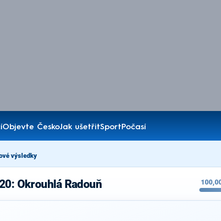
í
Objevte Česko
Jak ušetřit
Sport
Počasí
ové výsledky
020: Okrouhlá Radouň
100,0