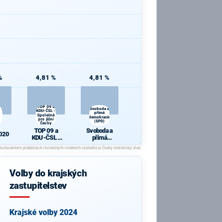
%
4,81 %
4,81 %
TOP 09 a
Svoboda a
KDU-ČSL -
přímá
Společně
demokracie
pro jižní
(SPD)
Čechy
TOP 09 a
Svoboda a
020
KDU-ČSL -
přímá
Společně pro
demokracie
jižní Čechy
(SPD)
Volby do krajských
zastupitelstev
Krajské volby 2024