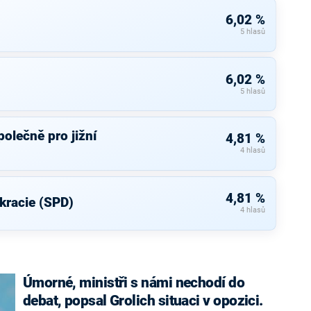
6,02 %
5 hlasů
6,02 %
5 hlasů
olečně pro jižní
4,81 %
4 hlasů
4,81 %
kracie (SPD)
4 hlasů
Úmorné, ministři s námi nechodí do
debat, popsal Grolich situaci v opozici.