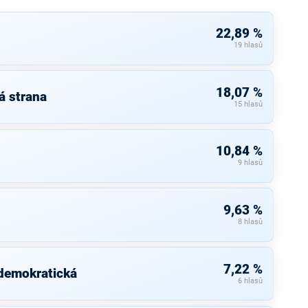
22,89 %
19 hlasů
18,07 %
á strana
15 hlasů
10,84 %
9 hlasů
9,63 %
8 hlasů
7,22 %
 demokratická
6 hlasů