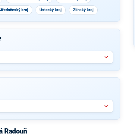
Středočeský kraj
Ústecký kraj
Zlínský kraj
?
lá Radouň