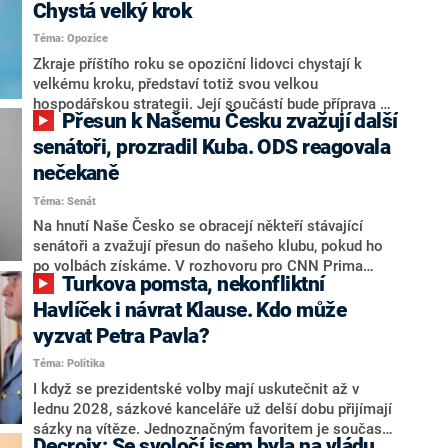
Chystá velký krok
Téma: Opozice
Zkraje příštího roku se opoziční lidovci chystají k
velkému kroku, představí totiž svou velkou
hospodářskou strategii. Její součástí bude příprava na
Přesun k Našemu Česku zvažují další
stárnutí populace, řekl ve středu na setkání s novináři
nový předseda lidovců Jan Grolich. Ten zároveň v
senátoři, prozradil Kuba. ODS reagovala
senátních volbách kandiduje ve Vyškově. Popsal i
nečekaně
aktivitu opozice, o níž vládní strany nebo političtí
Téma: Senát
komentátoři mluví jako o slabé a v defenzivě. „Je to
úmorná práce upozorňovat na chyby vlády. Ministři s
Na hnutí Naše Česko se obracejí někteří stávající
námi navíc nechodí do debat. Chceme ale ukazovat
senátoři a zvažují přesun do našeho klubu, pokud ho
svoje témata,“ odpověděl Grolich na dotaz CNN Prima
po volbách získáme. V rozhovoru pro CNN Prima
Turkova pomsta, nekonfliktní
NEWS.
NEWS to řekl zakladatel hnutí a jihočeský hejtman
Martin Kuba. Konkrétní nebyl, ale získat by takto mohl
Havlíček i návrat Klause. Kdo může
například senátora Zdeňka Hrabu, který je dnes
vyzvat Petra Pavla?
součástí klubu ODS a TOP 09. Hraba to na dotaz
Téma: Politika
redakce nevyloučil. Předseda klubu senátorů ODS
Zdeněk Nytra redakci řekl, že počítá s odchodem
I když se prezidentské volby mají uskutečnit až v
některých senátorů z klubu a že Naše Česko není
lednu 2028, sázkové kanceláře už delší dobu přijímají
nepřítel, ale soupeř.
sázky na vítěze. Jednoznačným favoritem je současná
Decroix: Se svoločí jsem byla na vládu