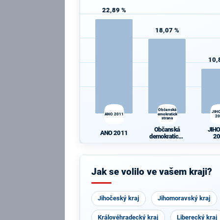
22,89 %
18,07 %
10,
Občanská
JIH
ANO 2011
demokratická
2
strana
Občanská
JIH
ANO 2011
demokratická
2
strana
Jak se volilo ve vašem kraji?
Jihočeský kraj
Jihomoravský kraj
Královéhradecký kraj
Liberecký kraj