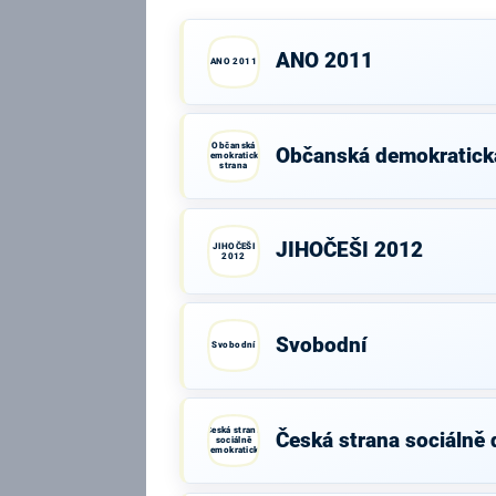
ANO 2011
ANO 2011
Občanská
Občanská demokratick
demokratická
strana
JIHOČEŠI 2012
JIHOČEŠI
2012
Svobodní
Svobodní
Česká strana
Česká strana sociálně
sociálně
demokratická