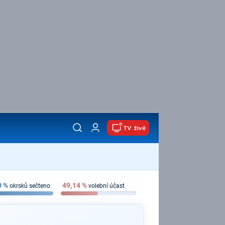
TV živě
0
%
49,14
%
okrsků sečteno
volební účast