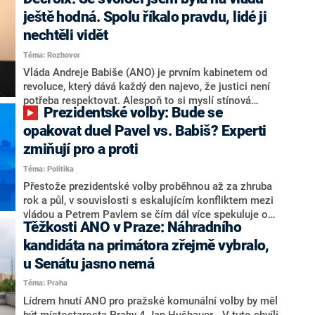
hlava státu Petr Pavel. Daleko za ním pak bookmakeři
zmiňují dva výrazné politiky ANO, tedy premiéra
ještě hodná. Spolu říkalo pravdu, lidé ji
Andreje Babiše a ministra průmyslu Karla Havlíčka.
nechtěli vidět
Oblíbeným tipem samotných sázkařů je poslanec za
Téma: Rozhovor
Motoristy Filip Turek. Politolog Jan Kubáček nicméně
o případné kandidatuře kohokoliv ze zmíněné trojice
Vláda Andreje Babiše (ANO) je prvním kabinetem od
značně pochybuje. Podle něj současná koalice dosud
revoluce, který dává každý den najevo, že justici není
nemá osobu, která by Pavlovi mohla konkurovat.
potřeba respektovat. Alespoň to si myslí stínová
Prezidentské volby: Bude se
ministryně spravedlnosti ODS Eva Decroix. V
rozhovoru pro CNN Prima NEWS si nebrala servítky
opakovat duel Pavel vs. Babiš? Experti
ohledně politického výkonu svého nástupce Jeronýma
zmiňují pro a proti
Tejce (za ANO) či vládní zmocněnkyně pro lidská
Téma: Politika
práva Taťány Malé (ANO). Označením „svoloč“ na
adresu vlády prý byla ještě hodná. Decroix se také
Přestože prezidentské volby proběhnou až za zhruba
vrátila k volební porážce koalice Spolu či promluvila o
rok a půl, v souvislosti s eskalujícím konfliktem mezi
hnutí Naše Česko Martina Kuby.
vládou a Petrem Pavlem se čím dál více spekuluje o
Těžkosti ANO v Praze: Náhradního
tom, koho by do bitvy o Hrad mohla vyslat současná
koalice. Někteří političtí komentátoři znovu vytahují
kandidáta na primátora zřejmě vybralo,
jméno premiéra Andreje Babiše (ANO). Jak moc je
u Senátu jasno nemá
pravděpodobné, že se v prezidentských volbách 2028
Téma: Praha
bude znovu opakovat souboj z roku 2023?
Lídrem hnutí ANO pro pražské komunální volby by měl
být místostarosta Prahy 4 Jan Hušbauer. „V tuto chvíli