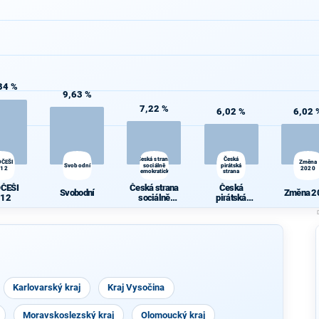
84 %
9,63 %
7,22 %
6,02 %
6,02 
Česká strana
Česká
OČEŠI
Změna
Svobodní
sociálně
pirátská
012
2020
demokratická
strana
OČEŠI
Česká strana
Česká
Svobodní
Změna 2
012
sociálně
pirátská
demokratická
strana
Karlovarský kraj
Kraj Vysočina
Moravskoslezský kraj
Olomoucký kraj