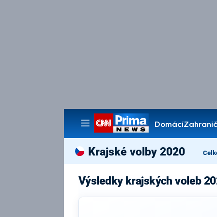
Domácí
Zahranič
Pořady
Krajské volby 2020
Celk
Výsledky krajských voleb 2