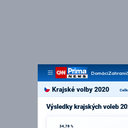
Domácí
Zahranič
Pořady
Krajské volby 2020
Celk
Výsledky krajských voleb 2
34,78 %