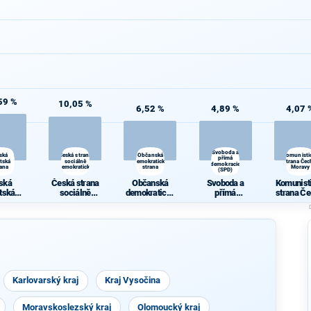
59 %
10,05 %
6,52 %
4,89 %
4,07 
Svoboda a
ská
Česká strana
Občanská
Komunisti
přímá
átská
sociálně
demokratická
strana Čec
demokracie
rana
demokratická
strana
Moravy
(SPD)
ská
Česká strana
Občanská
Svoboda a
Komunist
átská
sociálně
demokratická
přímá
strana Če
rana
demokratická
strana
demokracie
Morav
(SPD)
Karlovarský kraj
Kraj Vysočina
Moravskoslezský kraj
Olomoucký kraj