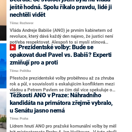
hlava státu Petr Pavel. Daleko za ním pak bookmakeři
zmiňují dva výrazné politiky ANO, tedy premiéra
ještě hodná. Spolu říkalo pravdu, lidé ji
Andreje Babiše a ministra průmyslu Karla Havlíčka.
nechtěli vidět
Oblíbeným tipem samotných sázkařů je poslanec za
Téma: Rozhovor
Motoristy Filip Turek. Politolog Jan Kubáček nicméně
o případné kandidatuře kohokoliv ze zmíněné trojice
Vláda Andreje Babiše (ANO) je prvním kabinetem od
značně pochybuje. Podle něj současná koalice dosud
revoluce, který dává každý den najevo, že justici není
nemá osobu, která by Pavlovi mohla konkurovat.
potřeba respektovat. Alespoň to si myslí stínová
Prezidentské volby: Bude se
ministryně spravedlnosti ODS Eva Decroix. V
rozhovoru pro CNN Prima NEWS si nebrala servítky
opakovat duel Pavel vs. Babiš? Experti
ohledně politického výkonu svého nástupce Jeronýma
zmiňují pro a proti
Tejce (za ANO) či vládní zmocněnkyně pro lidská
Téma: Politika
práva Taťány Malé (ANO). Označením „svoloč“ na
adresu vlády prý byla ještě hodná. Decroix se také
Přestože prezidentské volby proběhnou až za zhruba
vrátila k volební porážce koalice Spolu či promluvila o
rok a půl, v souvislosti s eskalujícím konfliktem mezi
hnutí Naše Česko Martina Kuby.
vládou a Petrem Pavlem se čím dál více spekuluje o
Těžkosti ANO v Praze: Náhradního
tom, koho by do bitvy o Hrad mohla vyslat současná
koalice. Někteří političtí komentátoři znovu vytahují
kandidáta na primátora zřejmě vybralo,
jméno premiéra Andreje Babiše (ANO). Jak moc je
u Senátu jasno nemá
pravděpodobné, že se v prezidentských volbách 2028
Téma: Praha
bude znovu opakovat souboj z roku 2023?
Lídrem hnutí ANO pro pražské komunální volby by měl
být místostarosta Prahy 4 Jan Hušbauer. „V tuto chvíli