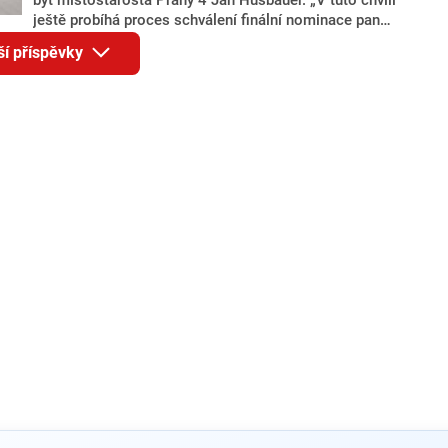
ještě probíhá proces schválení finální nominace pana
Jana Hušbauera Výborem hnutí ANO,“ uvedl pro
ší příspěvky
redakci místopředseda pražského ANO Martin
Benkovič. O Hušbauerovi se spekulovalo jako o
náhradníkovi v čele pražské kandidátky poté, co
rezignoval po sérii nejasností v majetkových
přiznáních a pořizování bytů Ondřej Prokop. Zároveň
ale stále není jasné, kdo bude za ANO kandidovat ve
dvou ze tří pražských obvodů do horní komory
parlamentu. ANO má v Praze dlouhodobě horší
výsledky než ve zbytku republiky.