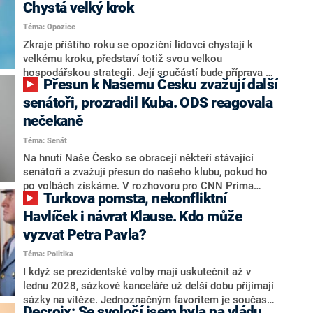
Chystá velký krok
Téma: Opozice
Zkraje příštího roku se opoziční lidovci chystají k
velkému kroku, představí totiž svou velkou
hospodářskou strategii. Její součástí bude příprava na
Přesun k Našemu Česku zvažují další
stárnutí populace, řekl ve středu na setkání s novináři
nový předseda lidovců Jan Grolich. Ten zároveň v
senátoři, prozradil Kuba. ODS reagovala
senátních volbách kandiduje ve Vyškově. Popsal i
nečekaně
aktivitu opozice, o níž vládní strany nebo političtí
Téma: Senát
komentátoři mluví jako o slabé a v defenzivě. „Je to
úmorná práce upozorňovat na chyby vlády. Ministři s
Na hnutí Naše Česko se obracejí někteří stávající
námi navíc nechodí do debat. Chceme ale ukazovat
senátoři a zvažují přesun do našeho klubu, pokud ho
svoje témata,“ odpověděl Grolich na dotaz CNN Prima
po volbách získáme. V rozhovoru pro CNN Prima
Turkova pomsta, nekonfliktní
NEWS.
NEWS to řekl zakladatel hnutí a jihočeský hejtman
Martin Kuba. Konkrétní nebyl, ale získat by takto mohl
Havlíček i návrat Klause. Kdo může
například senátora Zdeňka Hrabu, který je dnes
vyzvat Petra Pavla?
součástí klubu ODS a TOP 09. Hraba to na dotaz
Téma: Politika
redakce nevyloučil. Předseda klubu senátorů ODS
Zdeněk Nytra redakci řekl, že počítá s odchodem
I když se prezidentské volby mají uskutečnit až v
některých senátorů z klubu a že Naše Česko není
lednu 2028, sázkové kanceláře už delší dobu přijímají
nepřítel, ale soupeř.
sázky na vítěze. Jednoznačným favoritem je současná
Decroix: Se svoločí jsem byla na vládu