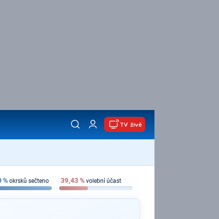
TV živě
0
%
39,43
%
okrsků sečteno
volební účast