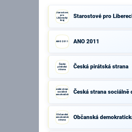
Starostové
Starostové pro Liberec
pro
Liberecký
kraj
ANO 2011
ANO 2011
Česká
Česká pirátská strana
pirátská
strana
Česká strana
Česká strana sociálně
sociálně
demokratická
Občanská
Občanská demokratick
demokratická
strana