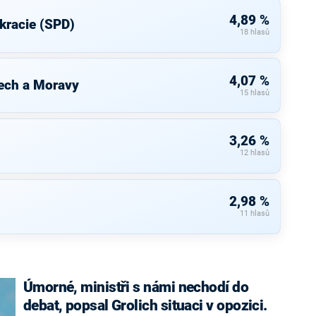
4,89 %
kracie (SPD)
18 hlasů
4,07 %
ech a Moravy
15 hlasů
3,26 %
12 hlasů
2,98 %
11 hlasů
Úmorné, ministři s námi nechodí do
debat, popsal Grolich situaci v opozici.