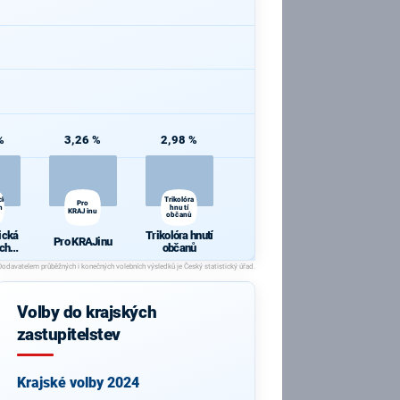
%
3,26 %
2,98 %
cká
Trikolóra
Pro
h a
hnutí
KRAJinu
občanů
ická
Trikolóra hnutí
Pro KRAJinu
ch a
občanů
y
Volby do krajských
zastupitelstev
Krajské volby 2024