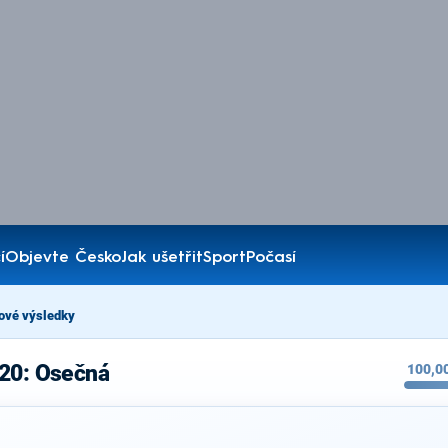
í
Objevte Česko
Jak ušetřit
Sport
Počasí
ové výsledky
020: Osečná
100,0