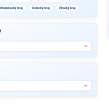
Středočeský kraj
Ústecký kraj
Zlínský kraj
?