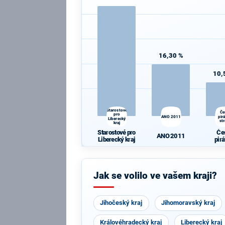
16,30 %
10,
Starostové
Če
pro
ANO 2011
pir
Liberecký
st
kraj
Starostové pro
Če
ANO 2011
Liberecký kraj
pir
st
Jak se volilo ve vašem kraji?
Jihočeský kraj
Jihomoravský kraj
Královéhradecký kraj
Liberecký kraj