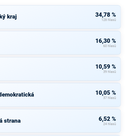
34,78 %
ký kraj
128 hlasů
16,30 %
60 hlasů
10,59 %
39 hlasů
10,05 %
 demokratická
37 hlasů
6,52 %
á strana
24 hlasů