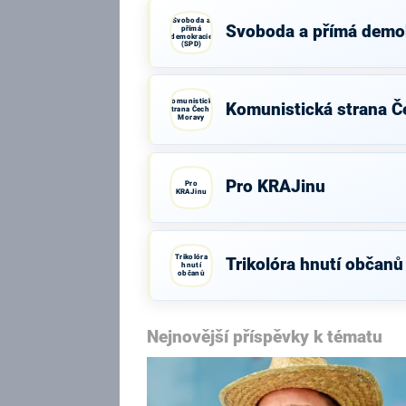
Svoboda a
Svoboda a přímá demo
přímá
demokracie
(SPD)
Komunistická
Komunistická strana Č
strana Čech a
Moravy
Pro KRAJinu
Pro
KRAJinu
Trikolóra
Trikolóra hnutí občanů
hnutí
občanů
Nejnovější příspěvky k tématu