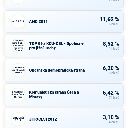
11,62 %
ANO 2011
ANO 2011
15 hlasů
TOP 09 a
8,52 %
TOP 09 a KDU-ČSL - Společně
KDU-ČSL -
Společně
pro jižní Čechy
pro jižní
11 hlasů
Čechy
6,20 %
Občanská
Občanská demokratická strana
demokratická
strana
8 hlasů
5,42 %
Komunistická strana Čech a
Komunistická
strana Čech a
Moravy
Moravy
7 hlasů
3,10 %
JIHOČEŠI
JIHOČEŠI 2012
2012
4 hlasů