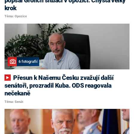
popsal Grolich situaci v opozici. Chystá velký
krok
Téma: Opozice
6 fotografií
Přesun k Našemu Česku zvažují další
senátoři, prozradil Kuba. ODS reagovala
nečekaně
Téma: Senát