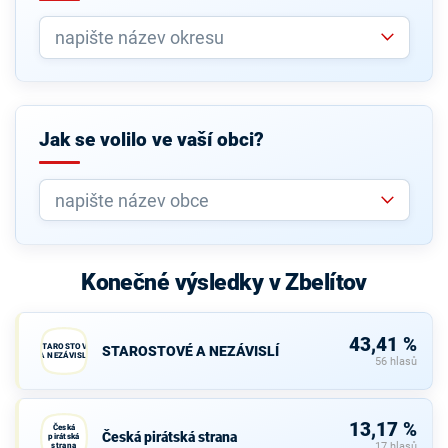
Jak se volilo ve vaší obci?
Konečné výsledky v Zbelítov
43,41 %
STAROSTOVÉ
STAROSTOVÉ A NEZÁVISLÍ
A NEZÁVISLÍ
56 hlasů
13,17 %
Česká
Česká pirátská strana
pirátská
strana
17 hlasů