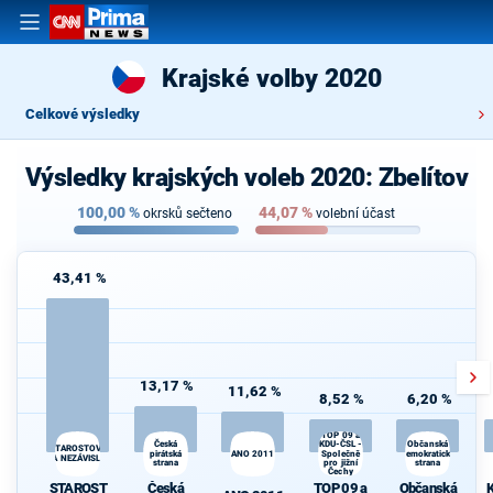
Krajské volby 2020
Celkové výsledky
Výsledky krajských voleb 2020: Zbelítov
100,00
%
44,07
%
okrsků sečteno
volební účast
43,41 %
13,17 %
11,62 %
8,52 %
6,20 %
TOP 09 a
Česká
KDU-ČSL -
K
Občanská
STAROSTOVÉ
pirátská
ANO 2011
Společně
demokratická
s
A NEZÁVISLÍ
strana
pro jižní
strana
Čechy
STAROST
Česká
TOP 09 a
Občanská
K