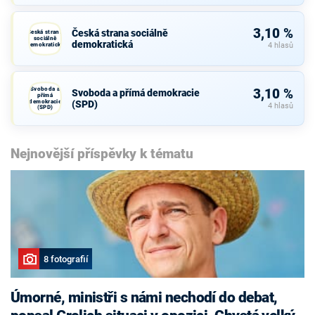
3,10 %
Česká strana sociálně
Česká strana
sociálně
demokratická
demokratická
4 hlasů
Svoboda a
3,10 %
Svoboda a přímá demokracie
přímá
demokracie
(SPD)
4 hlasů
(SPD)
Nejnovější příspěvky k tématu
8 fotografií
Úmorné, ministři s námi nechodí do debat,