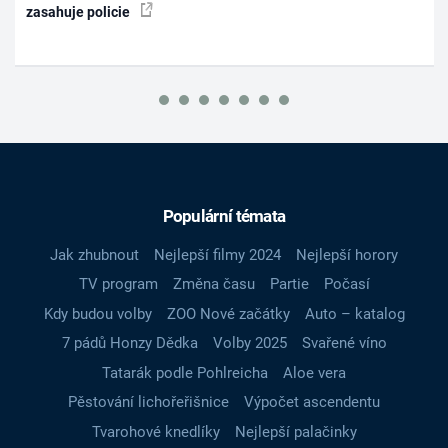
zasahuje policie
Populární témata
Jak zhubnout
Nejlepší filmy 2024
Nejlepší horory
TV program
Změna času
Partie
Počasí
Kdy budou volby
ZOO Nové začátky
Auto – katalog
7 pádů Honzy Dědka
Volby 2025
Svařené víno
Tatarák podle Pohlreicha
Aloe vera
Pěstování lichořeřišnice
Výpočet ascendentu
Tvarohové knedlíky
Nejlepší palačinky