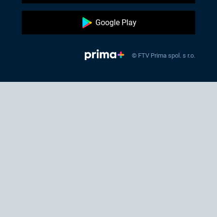
Google Play
© FTV Prima spol. s r.o.