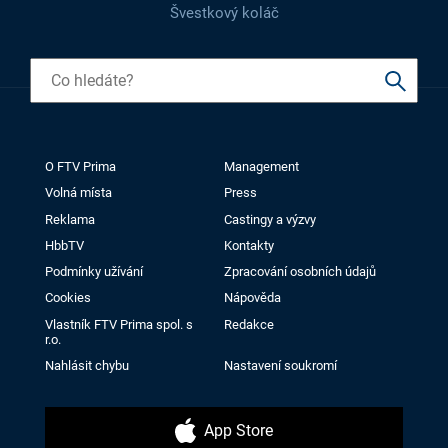
Švestkový koláč
O FTV Prima
Management
Volná místa
Press
Reklama
Castingy a výzvy
HbbTV
Kontakty
Podmínky užívání
Zpracování osobních údajů
Cookies
Nápověda
Vlastník FTV Prima spol. s
Redakce
r.o.
Nahlásit chybu
Nastavení soukromí
App Store