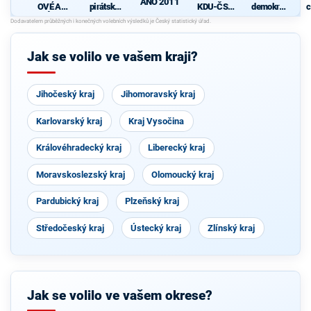
ANO 2011
OVÉ A
pirátská
KDU-ČSL
demokrati
c
NEZÁVISL
strana
- Společně
cká strana
Í
pro jižní
Čechy
Jak se volilo ve vašem kraji?
Jihočeský kraj
Jihomoravský kraj
Karlovarský kraj
Kraj Vysočina
Královéhradecký kraj
Liberecký kraj
Moravskoslezský kraj
Olomoucký kraj
Pardubický kraj
Plzeňský kraj
Středočeský kraj
Ústecký kraj
Zlínský kraj
Jak se volilo ve vašem okrese?