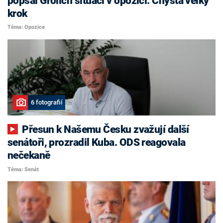
popsal Grolich situaci v opozici. Chystá velký
krok
Téma: Opozice
6 fotografií
Přesun k Našemu Česku zvažují další
senátoři, prozradil Kuba. ODS reagovala
nečekaně
Téma: Senát