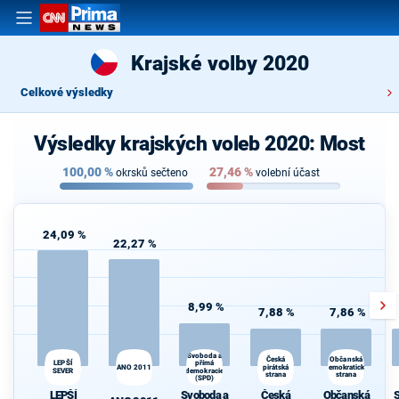
Krajské volby 2020
Celkové výsledky
Výsledky krajských voleb 2020: Most
100,00
%
27,46
%
okrsků sečteno
volební účast
24,09 %
22,27 %
8,99 %
7,88 %
7,86 %
Svoboda a
Česká
Občanská
LEPŠÍ
přímá
S
ANO 2011
pirátská
demokratická
SEVER
demokracie
strana
strana
(SPD)
LEPŠÍ
Svoboda a
Česká
Občanská