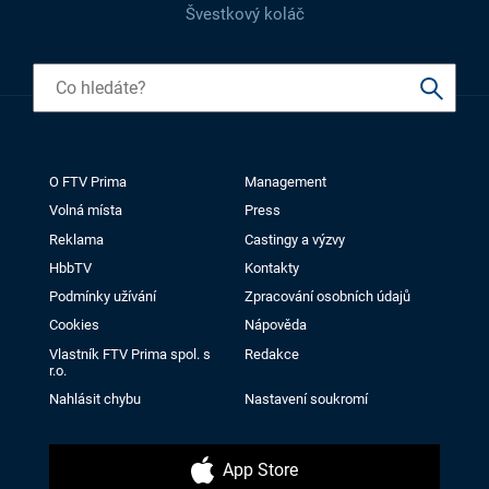
Švestkový koláč
O FTV Prima
Management
Volná místa
Press
Reklama
Castingy a výzvy
HbbTV
Kontakty
Podmínky užívání
Zpracování osobních údajů
Cookies
Nápověda
Vlastník FTV Prima spol. s
Redakce
r.o.
Nahlásit chybu
Nastavení soukromí
App Store