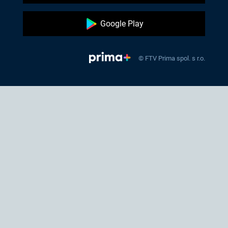
Google Play
© FTV Prima spol. s r.o.