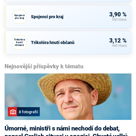
3,90 %
Spojenci
Spojenci pro kraj
pro kraj
550 hlasů
3,12 %
Trikolóra
Trikolóra hnutí občanů
hnutí
občanů
440 hlasů
Nejnovější příspěvky k tématu
8 fotografií
Úmorné, ministři s námi nechodí do debat,