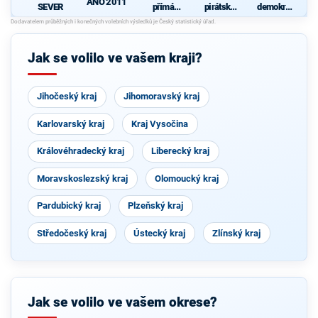
ANO 2011
SEVER
přímá
pirátská
demokrati
demokraci
strana
cká strana
N
e (SPD)
Jak se volilo ve vašem kraji?
Jihočeský kraj
Jihomoravský kraj
Karlovarský kraj
Kraj Vysočina
Královéhradecký kraj
Liberecký kraj
Moravskoslezský kraj
Olomoucký kraj
Pardubický kraj
Plzeňský kraj
Středočeský kraj
Ústecký kraj
Zlínský kraj
Jak se volilo ve vašem okrese?