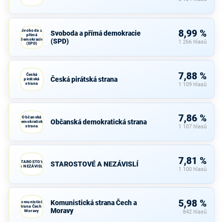
Svoboda a
8,99 %
Svoboda a přímá demokracie
přímá
demokracie
(SPD)
1 266 hlasů
(SPD)
7,88 %
Česká
Česká pirátská strana
pirátská
strana
1 109 hlasů
7,86 %
Občanská
Občanská demokratická strana
demokratická
strana
1 107 hlasů
7,81 %
STAROSTOVÉ
STAROSTOVÉ A NEZÁVISLÍ
A NEZÁVISLÍ
1 100 hlasů
5,98 %
Komunistická strana Čech a
Komunistická
strana Čech a
Moravy
Moravy
842 hlasů