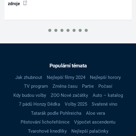
zdroje
Populární témata
Jak zhubnout
Nejlepší filmy 2024
Nejlepší horory
TV program
Změna času
Partie
Počasí
Kdy budou volby
ZOO Nové začátky
Auto – katalog
7 pádů Honzy Dědka
Volby 2025
Svařené víno
Tatarák podle Pohlreicha
Aloe vera
Pěstování lichořeřišnice
Výpočet ascendentu
Tvarohové knedlíky
Nejlepší palačinky