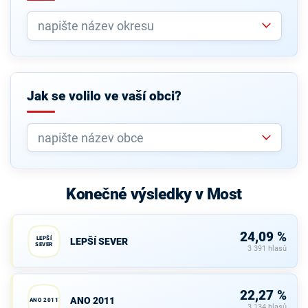
Jak se volilo ve vaší obci?
Konečné výsledky v Most
24,09 %
LEPŠÍ
LEPŠÍ SEVER
SEVER
3 391 hlasů
22,27 %
ANO 2011
ANO 2011
3 134 hlasů