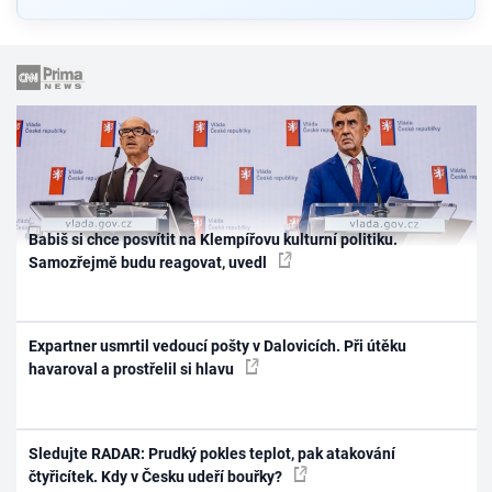
Babiš si chce posvítit na Klempířovu kulturní politiku.
Samozřejmě budu reagovat, uvedl
Expartner usmrtil vedoucí pošty v Dalovicích. Při útěku
havaroval a prostřelil si hlavu
Sledujte RADAR: Prudký pokles teplot, pak atakování
čtyřicítek. Kdy v Česku udeří bouřky?