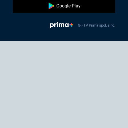
Google Play
© FTV Prima spol. s r.o.