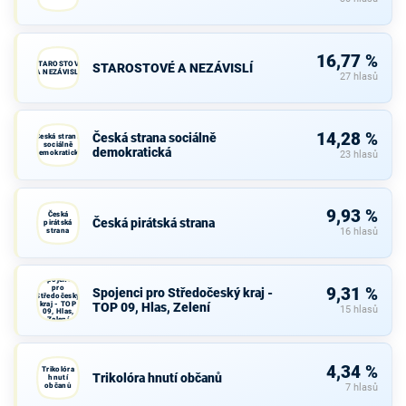
16,77 %
STAROSTOVÉ
STAROSTOVÉ A NEZÁVISLÍ
A NEZÁVISLÍ
27 hlasů
14,28 %
Česká strana sociálně
Česká strana
sociálně
demokratická
demokratická
23 hlasů
9,93 %
Česká
Česká pirátská strana
pirátská
strana
16 hlasů
Spojenci
pro
9,31 %
Spojenci pro Středočeský kraj -
Středočeský
kraj - TOP
TOP 09, Hlas, Zelení
15 hlasů
09, Hlas,
Zelení
4,34 %
Trikolóra
Trikolóra hnutí občanů
hnutí
občanů
7 hlasů