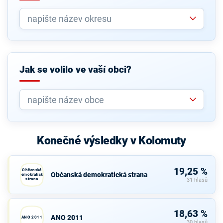
Jak se volilo ve vaší obci?
Konečné výsledky v Kolomuty
19,25 %
Občanská
Občanská demokratická strana
demokratická
strana
31 hlasů
18,63 %
ANO 2011
ANO 2011
30 hlasů