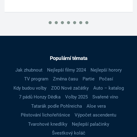
Populární témata
Jak zhubnout
Nejlepší filmy 2024
Nejlepší horory
TV program
Změna času
Partie
Počasí
Kdy budou volby
ZOO Nové začátky
Auto – katalog
7 pádů Honzy Dědka
Volby 2025
Svařené víno
Tatarák podle Pohlreicha
Aloe vera
Pěstování lichořeřišnice
Výpočet ascendentu
Tvarohové knedlíky
Nejlepší palačinky
Švestkový koláč