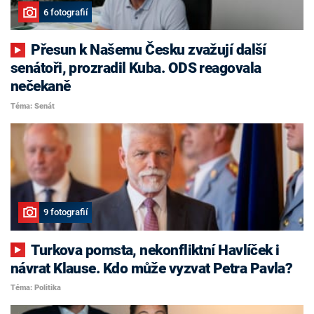
6 fotografií
Přesun k Našemu Česku zvažují další
senátoři, prozradil Kuba. ODS reagovala
nečekaně
Téma: Senát
9 fotografií
Turkova pomsta, nekonfliktní Havlíček i
návrat Klause. Kdo může vyzvat Petra Pavla?
Téma: Politika