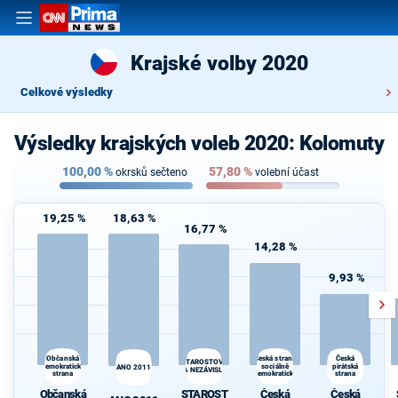
Krajské volby 2020
Celkové výsledky
Výsledky krajských voleb 2020: Kolomuty
100,00
%
57,80
%
okrsků sečteno
volební účast
19,25 %
18,63 %
16,77 %
14,28 %
9,93 %
Česká strana
Občanská
Česká
STAROSTOVÉ
demokratická
sociálně
pirátská
ANO 2011
A NEZÁVISLÍ
strana
demokratická
strana
Občanská
STAROST
Česká
Česká