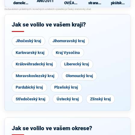
ANO 2011
demokrati
OVÉ A
strana
pirátská
cká strana
NEZÁVISL
sociálně
strana
S
Í
demokrati
cká
Jak se volilo ve vašem kraji?
Jihočeský kraj
Jihomoravský kraj
Karlovarský kraj
Kraj Vysočina
Královéhradecký kraj
Liberecký kraj
Moravskoslezský kraj
Olomoucký kraj
Pardubický kraj
Plzeňský kraj
Středočeský kraj
Ústecký kraj
Zlínský kraj
Jak se volilo ve vašem okrese?