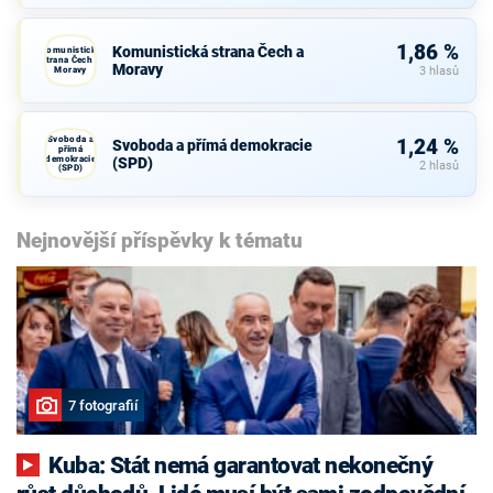
1,86 %
Komunistická strana Čech a
Komunistická
strana Čech a
Moravy
Moravy
3 hlasů
Svoboda a
1,24 %
Svoboda a přímá demokracie
přímá
demokracie
(SPD)
2 hlasů
(SPD)
Nejnovější příspěvky k tématu
7 fotografií
Kuba: Stát nemá garantovat nekonečný