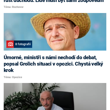
růst důchodů. Lidé musí být sami zodpovědní
Téma: Rozhovor
8 fotografií
Úmorné, ministři s námi nechodí do debat,
popsal Grolich situaci v opozici. Chystá velký
krok
Téma: Opozice