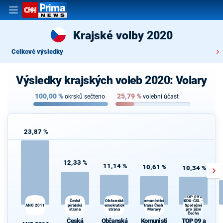
Krajské volby 2020
Celkové výsledky
Výsledky krajských voleb 2020: Volary
100,00
%
25,79
%
okrsků sečteno
volební účast
23,87 %
12,33 %
11,14 %
10,61 %
10,34 %
TOP 09 a
Česká
Komunistická
Občanská
KDU-ČSL -
ANO 2011
pirátská
demokratická
strana Čech a
Společně
strana
strana
Moravy
pro jižní
d
Čechy
Česká
Občanská
Komunisti
TOP 09 a