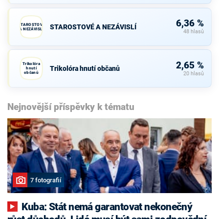
6,36 %
STAROSTOVÉ
STAROSTOVÉ A NEZÁVISLÍ
A NEZÁVISLÍ
48 hlasů
2,65 %
Trikolóra
Trikolóra hnutí občanů
hnutí
občanů
20 hlasů
Nejnovější příspěvky k tématu
7 fotografií
Kuba: Stát nemá garantovat nekonečný