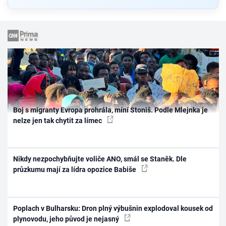
Boj s migranty Evropa prohrála, míní Stoniš. Podle Mlejnka je
nelze jen tak chytit za límec
Nikdy nezpochybňujte voliče ANO, smál se Staněk. Dle
průzkumu mají za lídra opozice Babiše
Poplach v Bulharsku: Dron plný výbušnin explodoval kousek od
plynovodu, jeho původ je nejasný