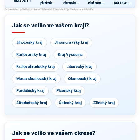
ANO 2011
pirátská
demokrati
cká strana
KDU-ČSL
strana
cká strana
Čech a
- Společně
Moravy
pro jižní
d
Čechy
Jak se volilo ve vašem kraji?
Jihočeský kraj
Jihomoravský kraj
Karlovarský kraj
Kraj Vysočina
Královéhradecký kraj
Liberecký kraj
Moravskoslezský kraj
Olomoucký kraj
Pardubický kraj
Plzeňský kraj
Středočeský kraj
Ústecký kraj
Zlínský kraj
Jak se volilo ve vašem okrese?