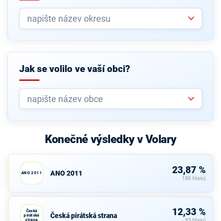
Jak se volilo ve vaší obci?
Konečné výsledky v Volary
23,87 %
ANO 2011
ANO 2011
180 hlasů
12,33 %
Česká
Česká pirátská strana
pirátská
strana
93 hlasů