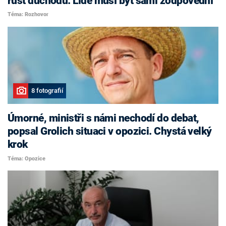
růst důchodů. Lidé musí být sami zodpovědní
Téma: Rozhovor
8 fotografií
Úmorné, ministři s námi nechodí do debat,
popsal Grolich situaci v opozici. Chystá velký
krok
Téma: Opozice