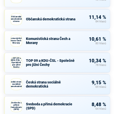
11,14 %
Občanská
Občanská demokratická strana
demokratická
strana
84 hlasů
10,61 %
Komunistická strana Čech a
Komunistická
strana Čech a
Moravy
Moravy
80 hlasů
TOP 09 a
10,34 %
TOP 09 a KDU-ČSL - Společně
KDU-ČSL -
Společně
pro jižní Čechy
pro jižní
78 hlasů
Čechy
9,15 %
Česká strana sociálně
Česká strana
sociálně
demokratická
demokratická
69 hlasů
Svoboda a
8,48 %
Svoboda a přímá demokracie
přímá
demokracie
(SPD)
64 hlasů
(SPD)