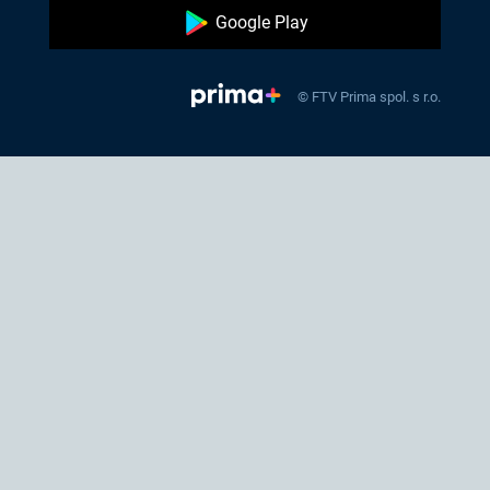
Google Play
© FTV Prima spol. s r.o.