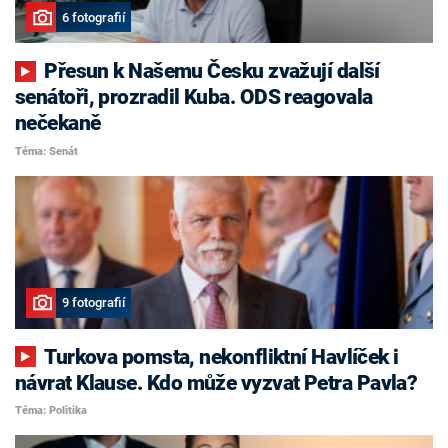
6 fotografií
Přesun k Našemu Česku zvažují další
senátoři, prozradil Kuba. ODS reagovala
nečekaně
Téma: Senát
9 fotografií
Turkova pomsta, nekonfliktní Havlíček i
návrat Klause. Kdo může vyzvat Petra Pavla?
Téma: Politika