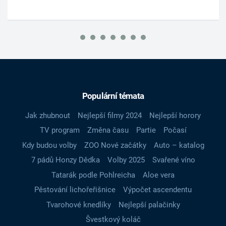
Populární témata
Jak zhubnout
Nejlepší filmy 2024
Nejlepší horory
TV program
Změna času
Partie
Počasí
Kdy budou volby
ZOO Nové začátky
Auto – katalog
7 pádů Honzy Dědka
Volby 2025
Svařené víno
Tatarák podle Pohlreicha
Aloe vera
Pěstování lichořeřišnice
Výpočet ascendentu
Tvarohové knedlíky
Nejlepší palačinky
Švestkový koláč