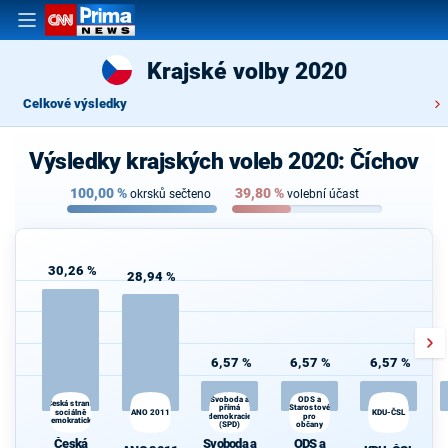
Krajské volby 2020
Celkové výsledky
Výsledky krajských voleb 2020: Číchov
100,00
%
39,80
%
okrsků sečteno
volební účast
30,26 %
28,94 %
6,57 %
6,57 %
6,57 %
Svoboda a
ODS a
Česká strana
přímá
Starostové
sociálně
ANO 2011
KDU-ČSL
demokracie
pro
demokratická
(SPD)
občany
Česká
Svoboda a
ODS a