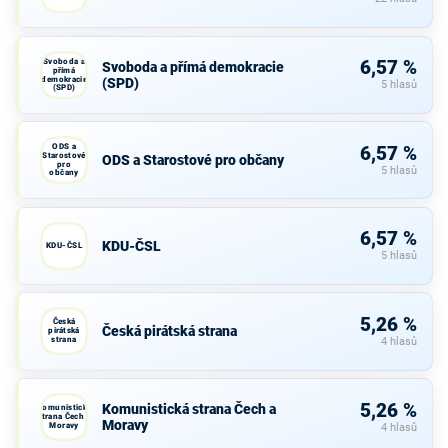
Svoboda a
6,57 %
Svoboda a přímá demokracie
přímá
demokracie
(SPD)
5 hlasů
(SPD)
ODS a
6,57 %
Starostové
ODS a Starostové pro občany
pro
5 hlasů
občany
6,57 %
KDU-ČSL
KDU-ČSL
5 hlasů
5,26 %
Česká
Česká pirátská strana
pirátská
strana
4 hlasů
5,26 %
Komunistická strana Čech a
Komunistická
strana Čech a
Moravy
Moravy
4 hlasů