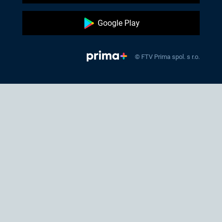
Google Play
© FTV Prima spol. s r.o.