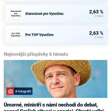
2,63 %
Starostové
Starostové pro Vysočinu
pro
Vysočinu
2 hlasů
2,63 %
Pro TOP
Pro TOP Vysočinu
Vysočinu
2 hlasů
Nejnovější příspěvky k tématu
8 fotografií
Úmorné, ministři s námi nechodí do debat,