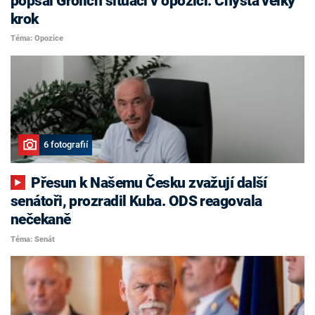
popsal Grolich situaci v opozici. Chystá velký
krok
Téma: Opozice
6 fotografií
Přesun k Našemu Česku zvažují další
senátoři, prozradil Kuba. ODS reagovala
nečekaně
Téma: Senát