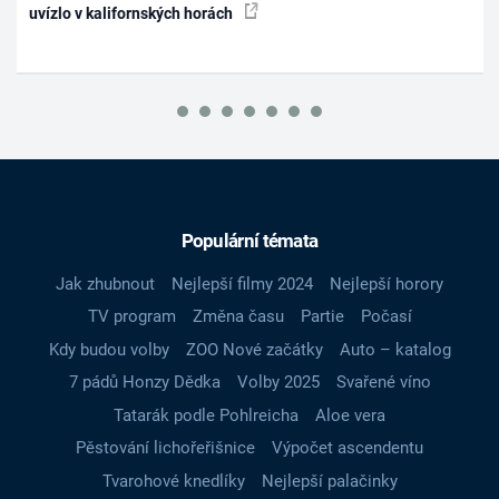
uvízlo v kalifornských horách
Populární témata
Jak zhubnout
Nejlepší filmy 2024
Nejlepší horory
TV program
Změna času
Partie
Počasí
Kdy budou volby
ZOO Nové začátky
Auto – katalog
7 pádů Honzy Dědka
Volby 2025
Svařené víno
Tatarák podle Pohlreicha
Aloe vera
Pěstování lichořeřišnice
Výpočet ascendentu
Tvarohové knedlíky
Nejlepší palačinky