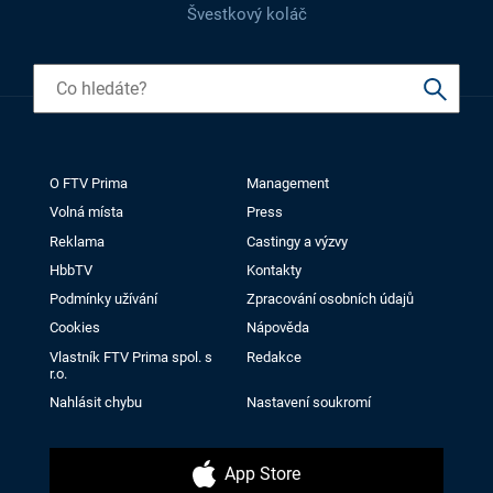
Švestkový koláč
O FTV Prima
Management
Volná místa
Press
Reklama
Castingy a výzvy
HbbTV
Kontakty
Podmínky užívání
Zpracování osobních údajů
Cookies
Nápověda
Vlastník FTV Prima spol. s
Redakce
r.o.
Nahlásit chybu
Nastavení soukromí
App Store