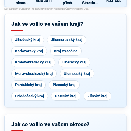
ANO 2011
KDU-ČSL
strana
přímá
Starostové
sociálně
demokraci
pro občany
demokrati
e (SPD)
cká
Jak se volilo ve vašem kraji?
Jihočeský kraj
Jihomoravský kraj
Karlovarský kraj
Kraj Vysočina
Královéhradecký kraj
Liberecký kraj
Moravskoslezský kraj
Olomoucký kraj
Pardubický kraj
Plzeňský kraj
Středočeský kraj
Ústecký kraj
Zlínský kraj
Jak se volilo ve vašem okrese?