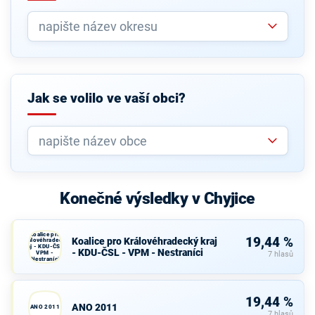
Jak se volilo ve vaší obci?
Konečné výsledky v Chyjice
Koalice pro
19,44 %
Koalice pro Královéhradecký kraj
Královéhradecký
kraj - KDU-ČSL -
- KDU-ČSL - VPM - Nestraníci
VPM -
7 hlasů
Nestraníci
19,44 %
ANO 2011
ANO 2011
7 hlasů