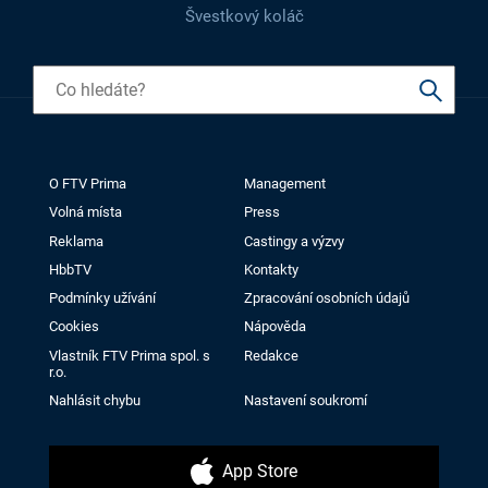
Švestkový koláč
O FTV Prima
Management
Volná místa
Press
Reklama
Castingy a výzvy
HbbTV
Kontakty
Podmínky užívání
Zpracování osobních údajů
Cookies
Nápověda
Vlastník FTV Prima spol. s
Redakce
r.o.
Nahlásit chybu
Nastavení soukromí
App Store