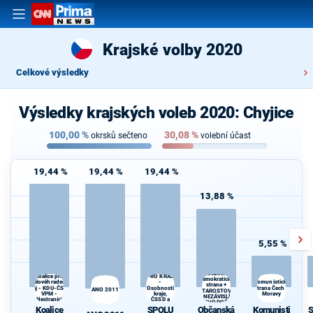
Krajské volby 2020
Celkové výsledky
Výsledky krajských voleb 2020: Chyjice
100,00
%
30,08
%
okrsků sečteno
volební účast
19,44 %
19,44 %
19,44 %
13,88 %
5,55 %
SPOLU
Občanská
Koalice pro
PRO KRAJ
demokratická
Královéhradecký
-
Komunistická
strana +
kraj - KDU-ČSL -
Osobnosti
strana Čech a
ANO 2011
STAROSTOVÉ
VPM -
kraje,
Moravy
A NEZÁVISLÍ a
Nestraníci
ČSSD a
VÝCHODOČEŠI
Zelení
Koalice
SPOLU
Občanská
Komunisti
S