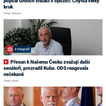
popsal Grolich situaci v opozici. Chystá velký
krok
Téma: Opozice
6 fotografií
Přesun k Našemu Česku zvažují další
senátoři, prozradil Kuba. ODS reagovala
nečekaně
Téma: Senát