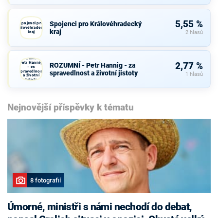
5,55 %
Spojenci pro Královéhradecký
Spojenci pro
Královéhradecký
kraj
kraj
2 hlasů
ROZUMNÍ -
Petr Hannig
2,77 %
ROZUMNÍ - Petr Hannig - za
- za
spravedlnost
spravedlnost a životní jistoty
1 hlasů
a životní
jistoty
Nejnovější příspěvky k tématu
8 fotografií
Úmorné, ministři s námi nechodí do debat,