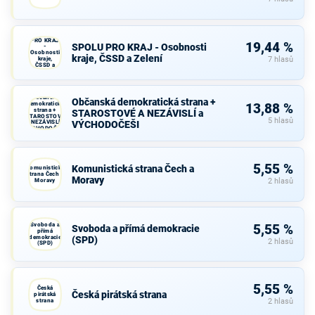
SPOLU
PRO KRAJ
19,44 %
SPOLU PRO KRAJ - Osobnosti
-
Osobnosti
kraje, ČSSD a Zelení
kraje,
7 hlasů
ČSSD a
Zelení
Občanská
Občanská demokratická strana +
demokratická
13,88 %
strana +
STAROSTOVÉ A NEZÁVISLÍ a
STAROSTOVÉ
5 hlasů
A NEZÁVISLÍ a
VÝCHODOČEŠI
VÝCHODOČEŠI
5,55 %
Komunistická strana Čech a
Komunistická
strana Čech a
Moravy
Moravy
2 hlasů
Svoboda a
5,55 %
Svoboda a přímá demokracie
přímá
demokracie
(SPD)
2 hlasů
(SPD)
5,55 %
Česká
Česká pirátská strana
pirátská
strana
2 hlasů