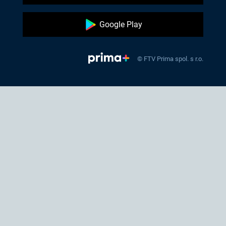
Google Play
© FTV Prima spol. s r.o.