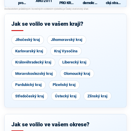
ANO 2011
pro
PRO KRAJ
demokrati
cká strana
Královéhra
-
cká strana
Čech a
d
decký kraj
Osobnosti
+
Moravy
- KDU-
kraje,
STAROST
ČSL -
ČSSD a
OVÉ A
Jak se volilo ve vašem kraji?
VPM -
Zelení
NEZÁVISL
Nestraníci
Í a
VÝCHODO
ČEŠI
Jihočeský kraj
Jihomoravský kraj
Karlovarský kraj
Kraj Vysočina
Královéhradecký kraj
Liberecký kraj
Moravskoslezský kraj
Olomoucký kraj
Pardubický kraj
Plzeňský kraj
Středočeský kraj
Ústecký kraj
Zlínský kraj
Jak se volilo ve vašem okrese?