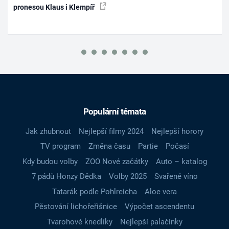
pronesou Klaus i Klempíř
Populární témata
Jak zhubnout
Nejlepší filmy 2024
Nejlepší horory
TV program
Změna času
Partie
Počasí
Kdy budou volby
ZOO Nové začátky
Auto – katalog
7 pádů Honzy Dědka
Volby 2025
Svařené víno
Tatarák podle Pohlreicha
Aloe vera
Pěstování lichořeřišnice
Výpočet ascendentu
Tvarohové knedlíky
Nejlepší palačinky