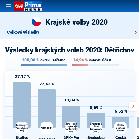
Krajské volby 2020
Celkové výsledky
Výsledky krajských voleb 2020: Dětřichov
100,00
%
34,96
%
okrsků sečteno
volební účast
27,17 %
22,82 %
13,04 %
8,69 %
6,52 %
3PK - Pro
Svoboda a
Koalice pro
Česká
prosperující
přímá
Pardubický
ANO 2011
pirátská
Pardubický
demokracie
kraj
strana
kraj
(SPD)
Koalice
3PK - Pro
Svoboda a
Česká
O