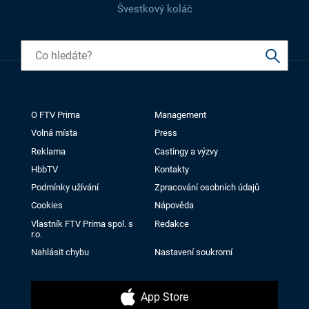
Švestkový koláč
O FTV Prima
Management
Volná místa
Press
Reklama
Castingy a výzvy
HbbTV
Kontakty
Podmínky užívání
Zpracování osobních údajů
Cookies
Nápověda
Vlastník FTV Prima spol. s
Redakce
r.o.
Nahlásit chybu
Nastavení soukromí
App Store