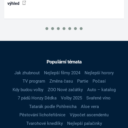
výhled
Populární témata
Jak zhubnout
Nejlepší filmy 2024
Nejlepší horory
TV program
Změna času
Partie
Počasí
Kdy budou volby
ZOO Nové začátky
Auto – katalog
7 pádů Honzy Dědka
Volby 2025
Svařené víno
Tatarák podle Pohlreicha
Aloe vera
Pěstování lichořeřišnice
Výpočet ascendentu
Tvarohové knedlíky
Nejlepší palačinky