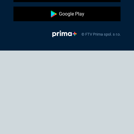
Google Play
© FTV Prima spol. s r.o.