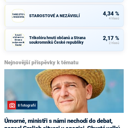
4,34 %
STAROSTOVÉ
STAROSTOVÉ A NEZÁVISLÍ
A NEZÁVISLÍ
4 hlasů
Trikolóra
hnutí
2,17 %
Trikolóra hnutí občanů a Strana
občanů a
Strana
soukromníků České republiky
soukromníků
2 hlasů
České
republiky
Nejnovější příspěvky k tématu
8 fotografií
Úmorné, ministři s námi nechodí do debat,