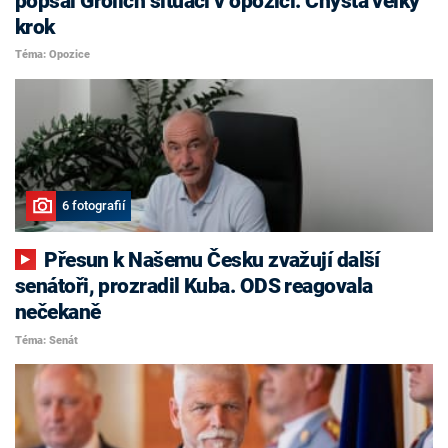
popsal Grolich situaci v opozici. Chystá velký
krok
Téma: Opozice
6 fotografií
Přesun k Našemu Česku zvažují další
senátoři, prozradil Kuba. ODS reagovala
nečekaně
Téma: Senát