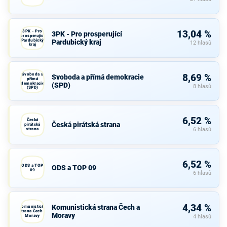
3PK - Pro
13,04 %
3PK - Pro prosperující
prosperující
Pardubický
Pardubický kraj
12 hlasů
kraj
Svoboda a
8,69 %
Svoboda a přímá demokracie
přímá
demokracie
(SPD)
8 hlasů
(SPD)
6,52 %
Česká
Česká pirátská strana
pirátská
strana
6 hlasů
6,52 %
ODS a TOP
ODS a TOP 09
09
6 hlasů
4,34 %
Komunistická strana Čech a
Komunistická
strana Čech a
Moravy
Moravy
4 hlasů