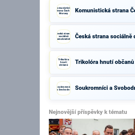
Komunistická
Komunistická strana Č
strana Čech a
Moravy
Česká strana
Česká strana sociálně
sociálně
demokratická
Trikolóra
Trikolóra hnutí občanů
hnutí
občanů
Soukromníci a Svobod
Soukromníci
a Svobodní
Nejnovější příspěvky k tématu