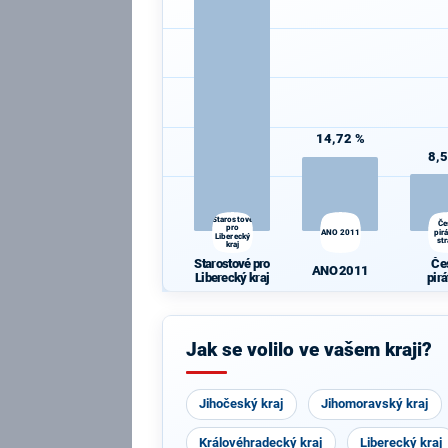
14,72 %
8,
Starostové
Če
pro
ANO 2011
pir
Liberecký
st
kraj
Starostové pro
Če
ANO 2011
Liberecký kraj
pir
st
Jak se volilo ve vašem kraji?
Jihočeský kraj
Jihomoravský kraj
Královéhradecký kraj
Liberecký kraj