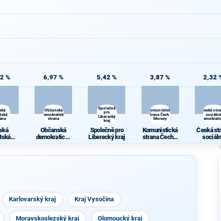
52 %
6,97 %
5,42 %
3,87 %
2,32 
Společně
ská
Občanská
Komunistická
Česká str
pro
átská
demokratická
strana Čech a
sociálně
Liberecký
rana
strana
Moravy
demokrati
kraj
ská
Občanská
Společně pro
Komunistická
Česká st
átská
demokratická
Liberecký kraj
strana Čech a
sociál
rana
strana
Moravy
demokrat
Karlovarský kraj
Kraj Vysočina
Moravskoslezský kraj
Olomoucký kraj