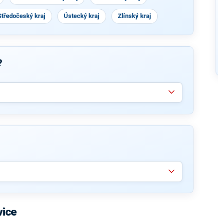
Středočeský kraj
Ústecký kraj
Zlínský kraj
?
vice