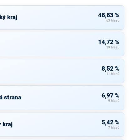
48,83 %
ký kraj
63 hlasů
14,72 %
19 hlasů
8,52 %
11 hlasů
6,97 %
á strana
9 hlasů
5,42 %
 kraj
7 hlasů