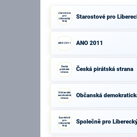
Starostové
Starostové pro Liberec
pro
Liberecký
kraj
ANO 2011
ANO 2011
Česká
Česká pirátská strana
pirátská
strana
Občanská
Občanská demokratick
demokratická
strana
Společně
Společně pro Liberecký
pro
Liberecký
kraj