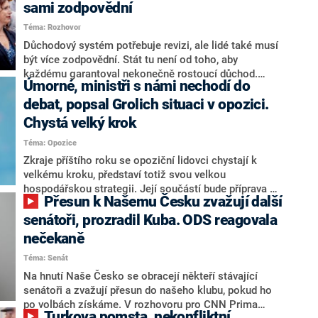
sami zodpovědní
Téma: Rozhovor
Důchodový systém potřebuje revizi, ale lidé také musí
být více zodpovědní. Stát tu není od toho, aby
každému garantoval nekonečně rostoucí důchod.
Úmorné, ministři s námi nechodí do
Chybí tu nový systém a my ho představíme,řekl
hejtman Jihočeského kraje a předseda hnutí Naše
debat, popsal Grolich situaci v opozici.
Česko Martin Kuba v rozhovoru pro CNN Prima NEWS.
Chystá velký krok
V čele státu pak podle něj nemůže být člověk, který by
Téma: Opozice
střetem zájmů omezoval čerpání financí a rozvoj,
dodal. Řešení u Andreje Babiše ale hodnotit nechtěl.
Zkraje příštího roku se opoziční lidovci chystají k
velkému kroku, představí totiž svou velkou
hospodářskou strategii. Její součástí bude příprava na
Přesun k Našemu Česku zvažují další
stárnutí populace, řekl ve středu na setkání s novináři
nový předseda lidovců Jan Grolich. Ten zároveň v
senátoři, prozradil Kuba. ODS reagovala
senátních volbách kandiduje ve Vyškově. Popsal i
nečekaně
aktivitu opozice, o níž vládní strany nebo političtí
Téma: Senát
komentátoři mluví jako o slabé a v defenzivě. „Je to
úmorná práce upozorňovat na chyby vlády. Ministři s
Na hnutí Naše Česko se obracejí někteří stávající
námi navíc nechodí do debat. Chceme ale ukazovat
senátoři a zvažují přesun do našeho klubu, pokud ho
svoje témata,“ odpověděl Grolich na dotaz CNN Prima
po volbách získáme. V rozhovoru pro CNN Prima
Turkova pomsta, nekonfliktní
NEWS.