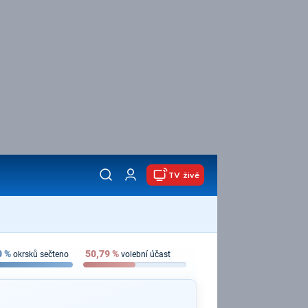
TV živě
0
%
50,79
%
okrsků sečteno
volební účast