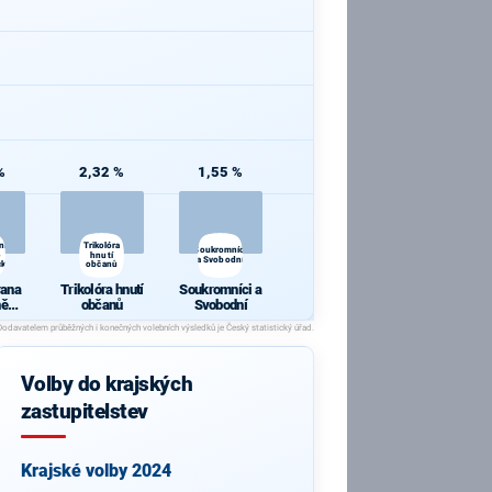
%
2,32 %
1,55 %
ana
Trikolóra
Soukromníci
hnutí
a Svobodní
cká
občanů
rana
Trikolóra hnutí
Soukromníci a
ně
občanů
Svobodní
ická
Volby do krajských
zastupitelstev
Krajské volby 2024