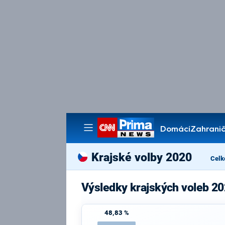
Domácí
Zahranič
Pořady
Krajské volby 2020
Celk
Výsledky krajských voleb 2
48,83 %