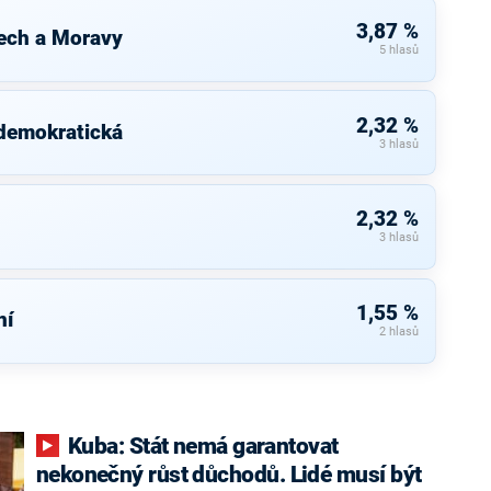
3,87 %
ech a Moravy
5 hlasů
2,32 %
 demokratická
3 hlasů
2,32 %
3 hlasů
1,55 %
ní
2 hlasů
Kuba: Stát nemá garantovat
nekonečný růst důchodů. Lidé musí být