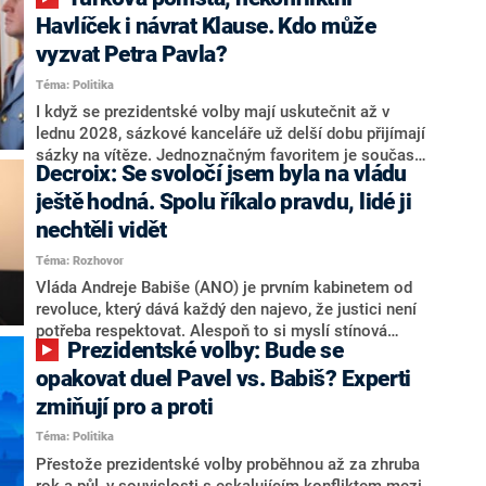
NEWS to řekl zakladatel hnutí a jihočeský hejtman
Martin Kuba. Konkrétní nebyl, ale získat by takto mohl
Havlíček i návrat Klause. Kdo může
například senátora Zdeňka Hrabu, který je dnes
vyzvat Petra Pavla?
součástí klubu ODS a TOP 09. Hraba to na dotaz
Téma: Politika
redakce nevyloučil. Předseda klubu senátorů ODS
Zdeněk Nytra redakci řekl, že počítá s odchodem
I když se prezidentské volby mají uskutečnit až v
některých senátorů z klubu a že Naše Česko není
lednu 2028, sázkové kanceláře už delší dobu přijímají
nepřítel, ale soupeř.
sázky na vítěze. Jednoznačným favoritem je současná
Decroix: Se svoločí jsem byla na vládu
hlava státu Petr Pavel. Daleko za ním pak bookmakeři
zmiňují dva výrazné politiky ANO, tedy premiéra
ještě hodná. Spolu říkalo pravdu, lidé ji
Andreje Babiše a ministra průmyslu Karla Havlíčka.
nechtěli vidět
Oblíbeným tipem samotných sázkařů je poslanec za
Téma: Rozhovor
Motoristy Filip Turek. Politolog Jan Kubáček nicméně
o případné kandidatuře kohokoliv ze zmíněné trojice
Vláda Andreje Babiše (ANO) je prvním kabinetem od
značně pochybuje. Podle něj současná koalice dosud
revoluce, který dává každý den najevo, že justici není
nemá osobu, která by Pavlovi mohla konkurovat.
potřeba respektovat. Alespoň to si myslí stínová
Prezidentské volby: Bude se
ministryně spravedlnosti ODS Eva Decroix. V
rozhovoru pro CNN Prima NEWS si nebrala servítky
opakovat duel Pavel vs. Babiš? Experti
ohledně politického výkonu svého nástupce Jeronýma
zmiňují pro a proti
Tejce (za ANO) či vládní zmocněnkyně pro lidská
Téma: Politika
práva Taťány Malé (ANO). Označením „svoloč“ na
adresu vlády prý byla ještě hodná. Decroix se také
Přestože prezidentské volby proběhnou až za zhruba
vrátila k volební porážce koalice Spolu či promluvila o
rok a půl, v souvislosti s eskalujícím konfliktem mezi