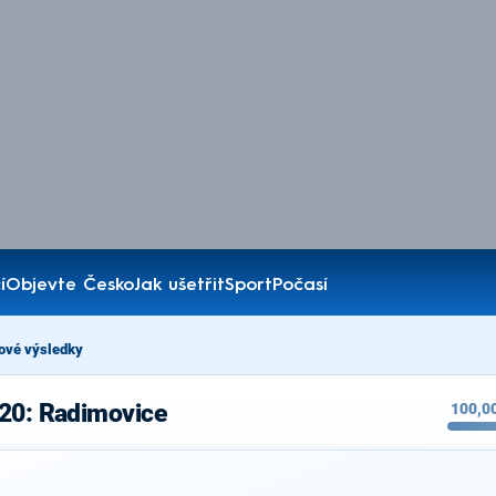
í
Objevte Česko
Jak ušetřit
Sport
Počasí
ové výsledky
020: Radimovice
100,0