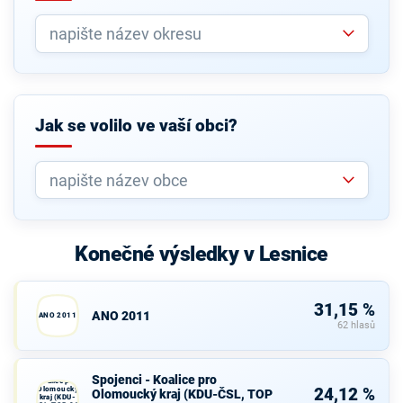
Jak se volilo ve vaší obci?
Konečné výsledky v Lesnice
31,15 %
ANO 2011
ANO 2011
62 hlasů
Spojenci -
Spojenci - Koalice pro
Koalice pro
Olomoucký
24,12 %
Olomoucký kraj (KDU-ČSL, TOP
kraj (KDU-