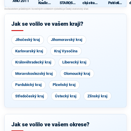
ANO 2011
Koalice
STAROST
cká strana
Patrioti
d
pro
OVÉ
Čech a
Olomouck
c
Olomouck
Moravy
ého kraje
ý kraj
(KDU-
Jak se volilo ve vašem kraji?
ČSL, TOP
09, Strana
zelených,
ProOlomo
Jihočeský kraj
uc)
Jihomoravský kraj
Karlovarský kraj
Kraj Vysočina
Královéhradecký kraj
Liberecký kraj
Moravskoslezský kraj
Olomoucký kraj
Pardubický kraj
Plzeňský kraj
Středočeský kraj
Ústecký kraj
Zlínský kraj
Jak se volilo ve vašem okrese?