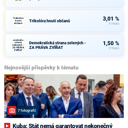
3,01 %
Trikolóra
Trikolóra hnutí občanů
hnutí
občanů
6 hlasů
Demokratická
1,50 %
Demokratická strana zelených -
strana
zelených -
ZA PRÁVA ZVÍŘAT
ZA PRÁVA
3 hlasů
ZVÍŘAT
Nejnovější příspěvky k tématu
7 fotografií
Kuba: Stát nemá garantovat nekonečný