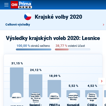
Krajské volby 2020
Celkové výsledky
Výsledky krajských voleb 2020: Lesnice
100,00
%
38,77
%
okrsků sečteno
volební účast
31,15 %
24,12 %
18,09 %
5,52 %
4,52 %
Spojenci -
Koalice pro
Olomoucký
ČSSD a
Komunistická
PIRÁTI a
Patrioti
kraj (KDU-
ANO 2011
strana Čech a
d
ČSL, TOP 09,
STAROSTOVÉ
Olomouckého
Moravy
Strana
kraje
zelených,
Spojenci -
PIRÁTI a
Komunisti
ČSSD a
ProOlomouc)