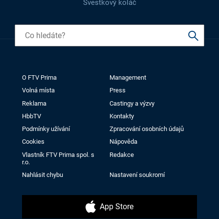
Švestkový koláč
O FTV Prima
Management
Volná místa
Press
Reklama
Castingy a výzvy
HbbTV
Kontakty
Podmínky užívání
Zpracování osobních údajů
Cookies
Nápověda
Vlastník FTV Prima spol. s
Redakce
r.o.
Nahlásit chybu
Nastavení soukromí
App Store