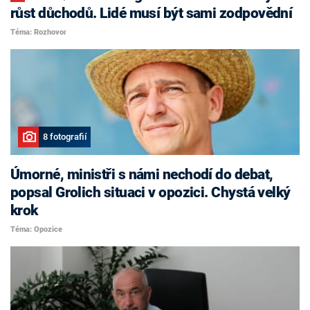
růst důchodů. Lidé musí být sami zodpovědní
Téma: Rozhovor
8 fotografií
Úmorné, ministři s námi nechodí do debat,
popsal Grolich situaci v opozici. Chystá velký
krok
Téma: Opozice