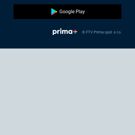
Google Play
© FTV Prima spol. s r.o.