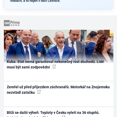
volbách, a to nejen v obci Lesnice.
Kuba: Stát nemá garantovat nekonečný růst důchodů. Lidé
musí být sami zodpovědní
Zemřel už před příjezdem záchranářů. Motorkář na Znojemsku
nezvládl zatáčku
Blíží se další výheň: Teploty v Česku vyletí na 36 stupňů.