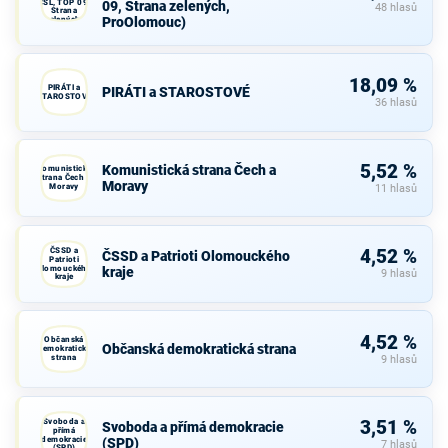
ČSL, TOP 09,
09, Strana zelených,
48 hlasů
Strana
ProOlomouc)
zelených,
ProOlomouc)
18,09 %
PIRÁTI a
PIRÁTI a STAROSTOVÉ
STAROSTOVÉ
36 hlasů
5,52 %
Komunistická strana Čech a
Komunistická
strana Čech a
Moravy
Moravy
11 hlasů
ČSSD a
4,52 %
ČSSD a Patrioti Olomouckého
Patrioti
Olomouckého
kraje
9 hlasů
kraje
4,52 %
Občanská
Občanská demokratická strana
demokratická
strana
9 hlasů
Svoboda a
3,51 %
Svoboda a přímá demokracie
přímá
demokracie
(SPD)
7 hlasů
(SPD)