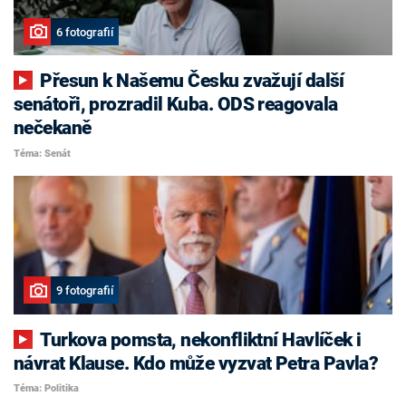
6 fotografií
Přesun k Našemu Česku zvažují další
senátoři, prozradil Kuba. ODS reagovala
nečekaně
Téma: Senát
9 fotografií
Turkova pomsta, nekonfliktní Havlíček i
návrat Klause. Kdo může vyzvat Petra Pavla?
Téma: Politika