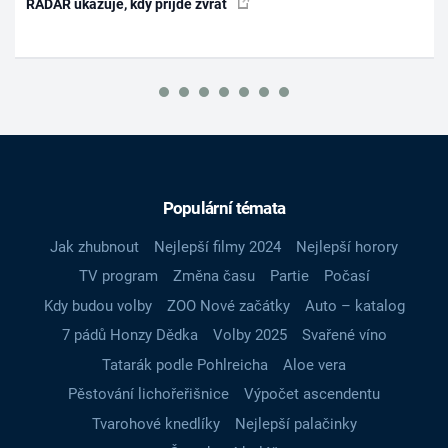
RADAR ukazuje, kdy přijde zvrat
Populární témata
Jak zhubnout
Nejlepší filmy 2024
Nejlepší horory
TV program
Změna času
Partie
Počasí
Kdy budou volby
ZOO Nové začátky
Auto – katalog
7 pádů Honzy Dědka
Volby 2025
Svařené víno
Tatarák podle Pohlreicha
Aloe vera
Pěstování lichořeřišnice
Výpočet ascendentu
Tvarohové knedlíky
Nejlepší palačinky