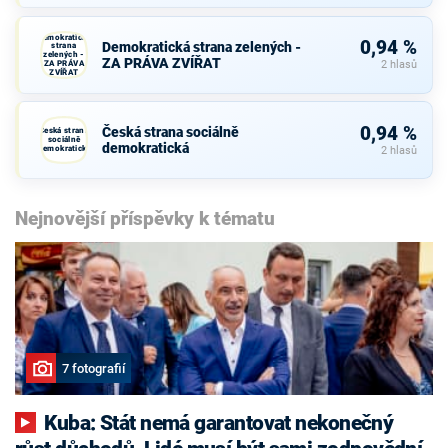
Demokratická
0,94 %
Demokratická strana zelených -
strana
zelených -
ZA PRÁVA ZVÍŘAT
ZA PRÁVA
2 hlasů
ZVÍŘAT
0,94 %
Česká strana sociálně
Česká strana
sociálně
demokratická
demokratická
2 hlasů
Nejnovější příspěvky k tématu
7 fotografií
Kuba: Stát nemá garantovat nekonečný