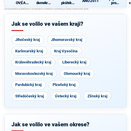
ANO 2011
OVÉ A
demokrati
pirátská
pro
c
NEZÁVISL
cká strana
strana
Středočes
Í
ký kraj -
TOP 09,
Hlas,
Jak se volilo ve vašem kraji?
Zelení
Jihočeský kraj
Jihomoravský kraj
Karlovarský kraj
Kraj Vysočina
Královéhradecký kraj
Liberecký kraj
Moravskoslezský kraj
Olomoucký kraj
Pardubický kraj
Plzeňský kraj
Středočeský kraj
Ústecký kraj
Zlínský kraj
Jak se volilo ve vašem okrese?