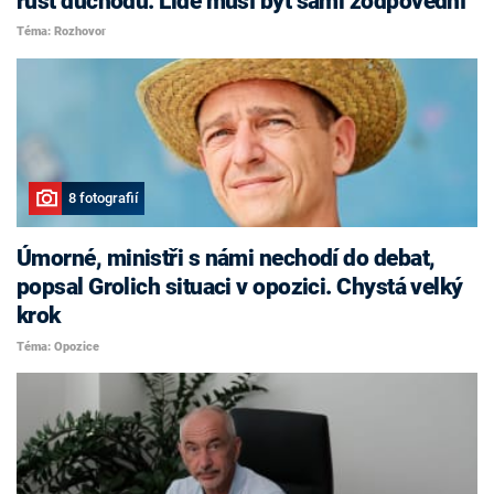
růst důchodů. Lidé musí být sami zodpovědní
Téma: Rozhovor
8 fotografií
Úmorné, ministři s námi nechodí do debat,
popsal Grolich situaci v opozici. Chystá velký
krok
Téma: Opozice