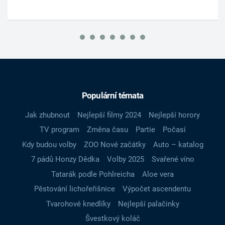
Populární témata
Jak zhubnout
Nejlepší filmy 2024
Nejlepší horory
TV program
Změna času
Partie
Počasí
Kdy budou volby
ZOO Nové začátky
Auto – katalog
7 pádů Honzy Dědka
Volby 2025
Svařené víno
Tatarák podle Pohlreicha
Aloe vera
Pěstování lichořeřišnice
Výpočet ascendentu
Tvarohové knedlíky
Nejlepší palačinky
Švestkový koláč