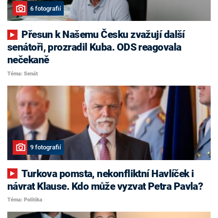
6 fotografií
Přesun k Našemu Česku zvažují další
senátoři, prozradil Kuba. ODS reagovala
nečekaně
Téma: Senát
9 fotografií
Turkova pomsta, nekonfliktní Havlíček i
návrat Klause. Kdo může vyzvat Petra Pavla?
Téma: Politika