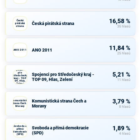
16,58 %
Česká
Česká pirátská strana
pirátská
strana
35 hlasů
11,84 %
ANO 2011
ANO 2011
25 hlasů
Spojenci
pro
5,21 %
Spojenci pro Středočeský kraj -
Středočeský
kraj - TOP
TOP 09, Hlas, Zelení
11 hlasů
09, Hlas,
Zelení
3,79 %
Komunistická strana Čech a
Komunistická
strana Čech a
Moravy
Moravy
8 hlasů
Svoboda a
1,89 %
Svoboda a přímá demokracie
přímá
demokracie
(SPD)
4 hlasů
(SPD)