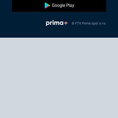
Google Play
© FTV Prima spol. s r.o.