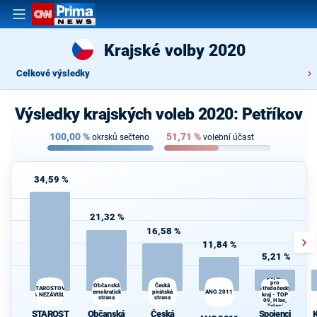
Krajské volby 2020
Celkové výsledky
Výsledky krajských voleb 2020: Petříkov
100,00
%
51,71
%
okrsků sečteno
volební účast
34,59 %
21,32 %
16,58 %
11,84 %
5,21 %
Spojenci
pro
Občanská
K
Česká
STAROSTOVÉ
Středočeský
demokratická
pirátská
ANO 2011
s
A NEZÁVISLÍ
kraj - TOP
strana
strana
09, Hlas,
Zelení
STAROST
Občanská
Česká
Spojenci
K