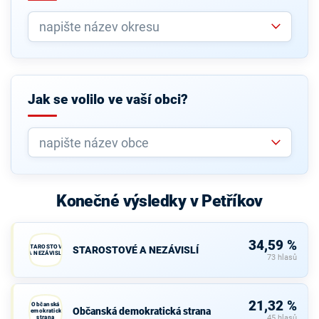
Jak se volilo ve vaší obci?
Konečné výsledky v Petříkov
34,59 %
STAROSTOVÉ
STAROSTOVÉ A NEZÁVISLÍ
A NEZÁVISLÍ
73 hlasů
21,32 %
Občanská
Občanská demokratická strana
demokratická
strana
45 hlasů