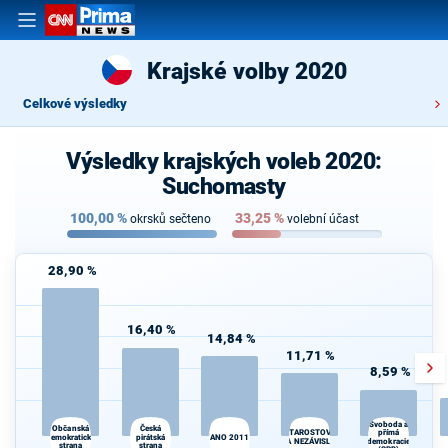
Krajské volby 2020
Celkové výsledky
Výsledky krajských voleb 2020:
Suchomasty
100,00
%
33,25
%
okrsků sečteno
volební účast
28,90 %
16,40 %
14,84 %
11,71 %
8,59 %
Svoboda a
Česká
Občanská
přímá
STAROSTOVÉ
demokratická
pirátská
ANO 2011
A NEZÁVISLÍ
demokracie
strana
strana