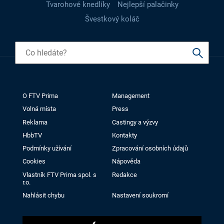
Tvarohové knedlíky
Nejlepší palačinky
Švestkový koláč
O FTV Prima
Management
Volná místa
Press
Reklama
Castingy a výzvy
HbbTV
Kontakty
Podmínky užívání
Zpracování osobních údajů
Cookies
Nápověda
Vlastník FTV Prima spol. s
Redakce
r.o.
Nahlásit chybu
Nastavení soukromí