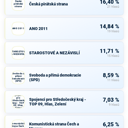
16,40 %
Česká
Česká pirátská strana
pirátská
strana
21 hlasů
14,84 %
ANO 2011
ANO 2011
19 hlasů
11,71 %
STAROSTOVÉ
STAROSTOVÉ A NEZÁVISLÍ
A NEZÁVISLÍ
15 hlasů
Svoboda a
8,59 %
Svoboda a přímá demokracie
přímá
demokracie
(SPD)
11 hlasů
(SPD)
Spojenci
pro
7,03 %
Spojenci pro Středočeský kraj -
Středočeský
kraj - TOP
TOP 09, Hlas, Zelení
9 hlasů
09, Hlas,
Zelení
6,25 %
Komunistická strana Čech a
Komunistická
strana Čech a