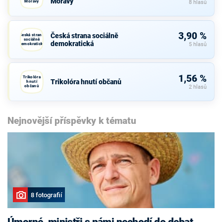
Moravy
Moravy
8 hlasů
3,90 %
Česká strana sociálně
Česká strana
sociálně
demokratická
demokratická
5 hlasů
1,56 %
Trikolóra
Trikolóra hnutí občanů
hnutí
občanů
2 hlasů
Nejnovější příspěvky k tématu
8 fotografií
Úmorné, ministři s námi nechodí do debat,