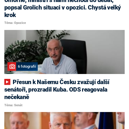
popsal Grolich situaci v opozici. Chystá velký
krok
Téma: Opozice
6 fotografií
Přesun k Našemu Česku zvažují další
senátoři, prozradil Kuba. ODS reagovala
nečekaně
Téma: Senát