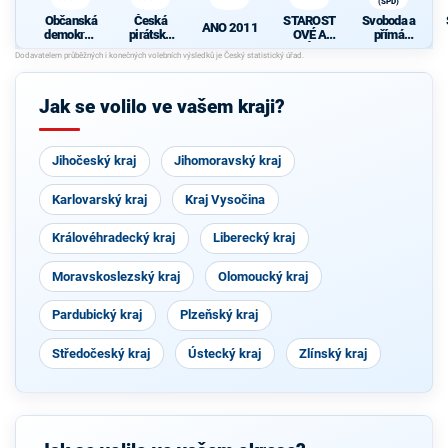
(SPD)
Občanská
Česká
STAROST
Svoboda a
ANO 2011
demokrati
pirátská
OVÉ A
přímá
cká strana
strana
NEZÁVISL
demokraci
S
Í
e (SPD)
Jak se volilo ve vašem kraji?
Jihočeský kraj
Jihomoravský kraj
Karlovarský kraj
Kraj Vysočina
Královéhradecký kraj
Liberecký kraj
Moravskoslezský kraj
Olomoucký kraj
Pardubický kraj
Plzeňský kraj
Středočeský kraj
Ústecký kraj
Zlínský kraj