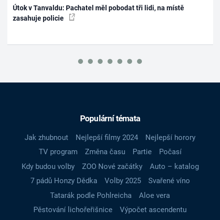
Útok v Tanvaldu: Pachatel měl pobodat tři lidi, na místě
zasahuje policie
Populární témata
Jak zhubnout
Nejlepší filmy 2024
Nejlepší horory
TV program
Změna času
Partie
Počasí
Kdy budou volby
ZOO Nové začátky
Auto – katalog
7 pádů Honzy Dědka
Volby 2025
Svařené víno
Tatarák podle Pohlreicha
Aloe vera
Pěstování lichořeřišnice
Výpočet ascendentu