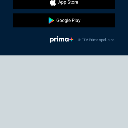
App Store
Google Play
© FTV Prima spol. s r.o.