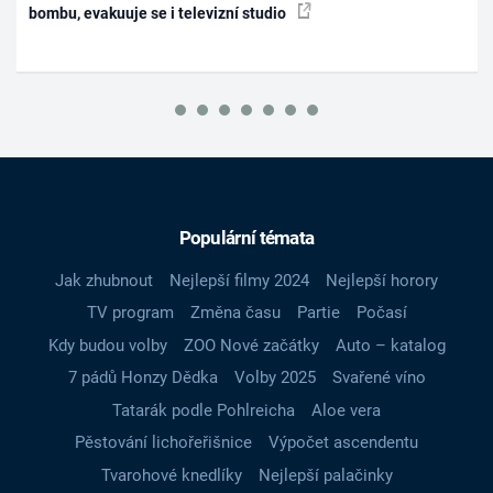
bombu, evakuuje se i televizní studio
Populární témata
Jak zhubnout
Nejlepší filmy 2024
Nejlepší horory
TV program
Změna času
Partie
Počasí
Kdy budou volby
ZOO Nové začátky
Auto – katalog
7 pádů Honzy Dědka
Volby 2025
Svařené víno
Tatarák podle Pohlreicha
Aloe vera
Pěstování lichořeřišnice
Výpočet ascendentu
Tvarohové knedlíky
Nejlepší palačinky