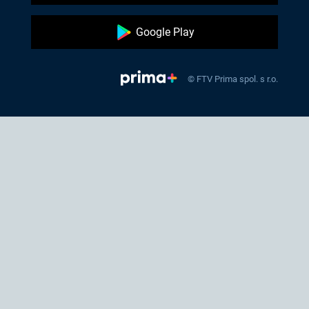
Google Play
© FTV Prima spol. s r.o.