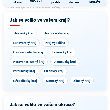
ANO 2011
strana
pirátská
demokrati
KDU-ČSL
sociálně
strana
cká strana
- Společně
demokrati
pro jižní
cká
Čechy
Jak se volilo ve vašem kraji?
Jihočeský kraj
Jihomoravský kraj
Karlovarský kraj
Kraj Vysočina
Královéhradecký kraj
Liberecký kraj
Moravskoslezský kraj
Olomoucký kraj
Pardubický kraj
Plzeňský kraj
Středočeský kraj
Ústecký kraj
Zlínský kraj
Jak se volilo ve vašem okrese?