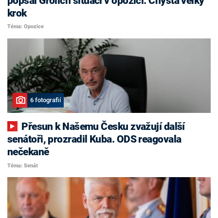
popsal Grolich situaci v opozici. Chystá velký
krok
Téma: Opozice
6 fotografií
Přesun k Našemu Česku zvažují další
senátoři, prozradil Kuba. ODS reagovala
nečekaně
Téma: Senát