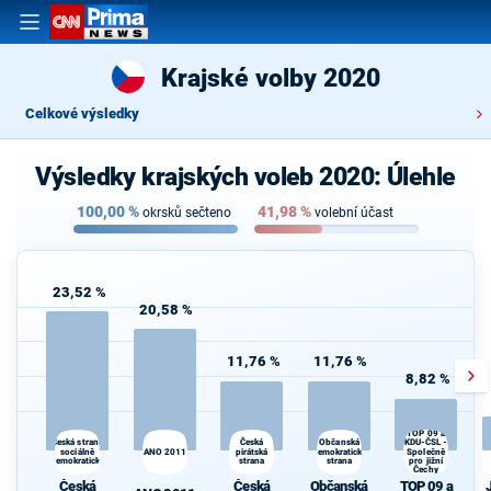
Krajské volby 2020
Celkové výsledky
Výsledky krajských voleb 2020: Úlehle
100,00
%
41,98
%
okrsků sečteno
volební účast
23,52 %
20,58 %
11,76 %
11,76 %
8,82 %
TOP 09 a
Občanská
Česká strana
Česká
KDU-ČSL -
sociálně
ANO 2011
pirátská
demokratická
Společně
demokratická
strana
strana
pro jižní
Čechy
Česká
Česká
Občanská
TOP 09 a