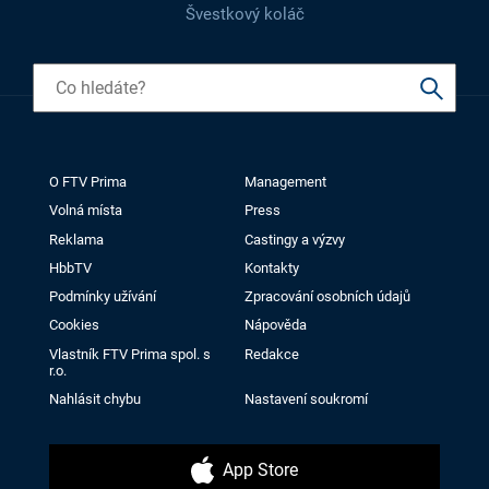
Švestkový koláč
O FTV Prima
Management
Volná místa
Press
Reklama
Castingy a výzvy
HbbTV
Kontakty
Podmínky užívání
Zpracování osobních údajů
Cookies
Nápověda
Vlastník FTV Prima spol. s
Redakce
r.o.
Nahlásit chybu
Nastavení soukromí
App Store