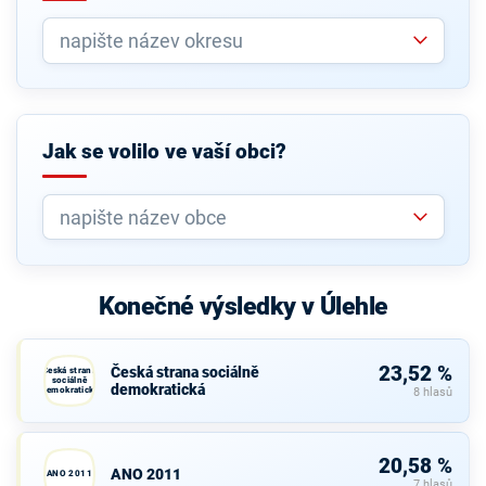
Jak se volilo ve vaší obci?
Konečné výsledky v Úlehle
23,52 %
Česká strana sociálně
Česká strana
sociálně
demokratická
demokratická
8 hlasů
20,58 %
ANO 2011
ANO 2011
7 hlasů