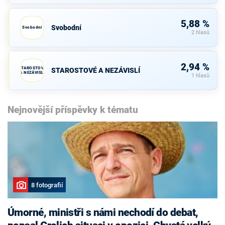
5,88 %
Svobodní
Svobodní
2 hlasů
2,94 %
STAROSTOVÉ
STAROSTOVÉ A NEZÁVISLÍ
A NEZÁVISLÍ
1 hlasů
Nejnovější příspěvky k tématu
8 fotografií
Úmorné, ministři s námi nechodí do debat,