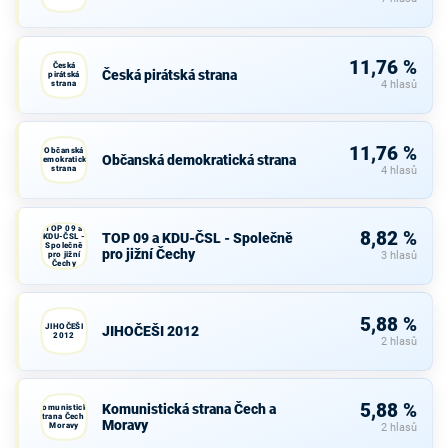
11,76 %
Česká
Česká pirátská strana
pirátská
strana
4 hlasů
11,76 %
Občanská
Občanská demokratická strana
demokratická
strana
4 hlasů
TOP 09 a
8,82 %
TOP 09 a KDU-ČSL - Společně
KDU-ČSL -
Společně
pro jižní Čechy
pro jižní
3 hlasů
Čechy
5,88 %
JIHOČEŠI
JIHOČEŠI 2012
2012
2 hlasů
5,88 %
Komunistická strana Čech a
Komunistická
strana Čech a
Moravy
Moravy
2 hlasů