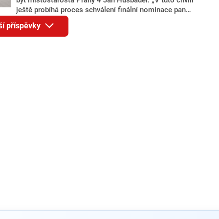
ještě probíhá proces schválení finální nominace pana
Jana Hušbauera Výborem hnutí ANO,“ uvedl pro
ší příspěvky
redakci místopředseda pražského ANO Martin
Benkovič. O Hušbauerovi se spekulovalo jako o
náhradníkovi v čele pražské kandidátky poté, co
rezignoval po sérii nejasností v majetkových
přiznáních a pořizování bytů Ondřej Prokop. Zároveň
ale stále není jasné, kdo bude za ANO kandidovat ve
dvou ze tří pražských obvodů do horní komory
parlamentu. ANO má v Praze dlouhodobě horší
výsledky než ve zbytku republiky.