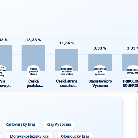
33 %
13,33 %
11,66 %
3,33 %
3,33 
S a
Česká
Česká strana
Starostové
ostové
TRIKOLÓR
pirátská
sociálně
pro
ro
SOUKROMN
strana
demokratická
Vysočinu
čany
S a
Česká
Česká strana
Starostové pro
TRIKOLÓ
tové pro
pirátská
sociálně
Vysočinu
SOUKRO
čany
strana
demokratická
CI
Karlovarský kraj
Kraj Vysočina
Moravskoslezský kraj
Olomoucký kraj