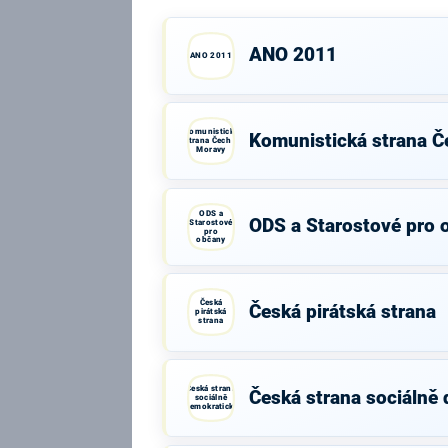
ANO 2011
ANO 2011
Komunistická
Komunistická strana Č
strana Čech a
Moravy
ODS a
ODS a Starostové pro 
Starostové
pro
občany
Česká
Česká pirátská strana
pirátská
strana
Česká strana
Česká strana sociálně
sociálně
demokratická