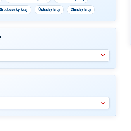
Středočeský kraj
Ústecký kraj
Zlínský kraj
?