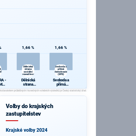
%
1,66 %
1,66 %
Dělnická
Svoboda a
A -
strana
přímá
ÍCI
sociální
demokracie
spravedlnosti
(SPD)
RA -
Dělnická
Svoboda a
MNÍ
strana
přímá
sociální
demokracie
spravedlnosti
(SPD)
Volby do krajských
zastupitelstev
Krajské volby 2024