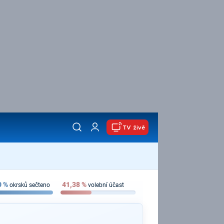
TV živě
0
%
41,38
%
okrsků sečteno
volební účast