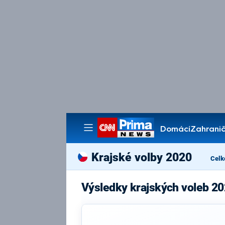
Domácí
Zahranič
Pořady
Krajské volby 2020
Celk
Výsledky krajských voleb 20