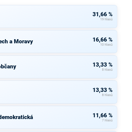
31,66 %
19 hlasů
16,66 %
ech a Moravy
10 hlasů
13,33 %
občany
8 hlasů
13,33 %
8 hlasů
11,66 %
 demokratická
7 hlasů