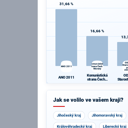
31,66 %
16,66 %
13,
OD
Komunistická
Star
ANO 2011
strana Čech a
p
Moravy
ob
Komunistická
OD
ANO 2011
strana Čech a
Staros
Moravy
ob
Jak se volilo ve vašem kraji?
Jihočeský kraj
Jihomoravský kraj
Královéhradecký kraj
Liberecký kraj