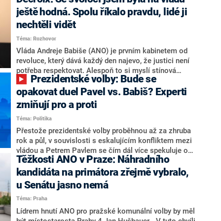
hlava státu Petr Pavel. Daleko za ním pak bookmakeři
zmiňují dva výrazné politiky ANO, tedy premiéra
ještě hodná. Spolu říkalo pravdu, lidé ji
Andreje Babiše a ministra průmyslu Karla Havlíčka.
nechtěli vidět
Oblíbeným tipem samotných sázkařů je poslanec za
Téma: Rozhovor
Motoristy Filip Turek. Politolog Jan Kubáček nicméně
o případné kandidatuře kohokoliv ze zmíněné trojice
Vláda Andreje Babiše (ANO) je prvním kabinetem od
značně pochybuje. Podle něj současná koalice dosud
revoluce, který dává každý den najevo, že justici není
nemá osobu, která by Pavlovi mohla konkurovat.
potřeba respektovat. Alespoň to si myslí stínová
Prezidentské volby: Bude se
ministryně spravedlnosti ODS Eva Decroix. V
rozhovoru pro CNN Prima NEWS si nebrala servítky
opakovat duel Pavel vs. Babiš? Experti
ohledně politického výkonu svého nástupce Jeronýma
zmiňují pro a proti
Tejce (za ANO) či vládní zmocněnkyně pro lidská
Téma: Politika
práva Taťány Malé (ANO). Označením „svoloč“ na
adresu vlády prý byla ještě hodná. Decroix se také
Přestože prezidentské volby proběhnou až za zhruba
vrátila k volební porážce koalice Spolu či promluvila o
rok a půl, v souvislosti s eskalujícím konfliktem mezi
hnutí Naše Česko Martina Kuby.
vládou a Petrem Pavlem se čím dál více spekuluje o
Těžkosti ANO v Praze: Náhradního
tom, koho by do bitvy o Hrad mohla vyslat současná
koalice. Někteří političtí komentátoři znovu vytahují
kandidáta na primátora zřejmě vybralo,
jméno premiéra Andreje Babiše (ANO). Jak moc je
u Senátu jasno nemá
pravděpodobné, že se v prezidentských volbách 2028
Téma: Praha
bude znovu opakovat souboj z roku 2023?
Lídrem hnutí ANO pro pražské komunální volby by měl
být místostarosta Prahy 4 Jan Hušbauer. „V tuto chvíli