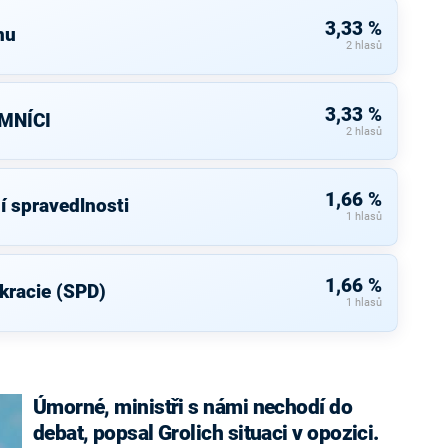
3,33 %
nu
2 hlasů
3,33 %
MNÍCI
2 hlasů
1,66 %
í spravedlnosti
1 hlasů
1,66 %
kracie (SPD)
1 hlasů
Úmorné, ministři s námi nechodí do
debat, popsal Grolich situaci v opozici.