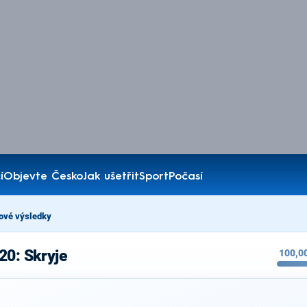
í
Objevte Česko
Jak ušetřit
Sport
Počasí
ové výsledky
20: Skryje
100,0