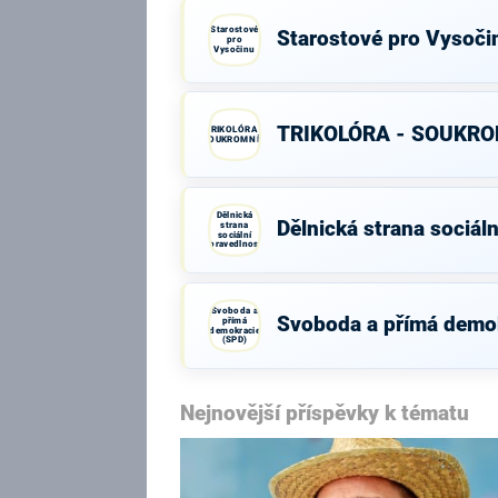
Starostové
Starostové pro Vysoči
pro
Vysočinu
TRIKOLÓRA - SOUKRO
TRIKOLÓRA -
SOUKROMNÍCI
Dělnická
Dělnická strana sociáln
strana
sociální
spravedlnosti
Svoboda a
Svoboda a přímá demo
přímá
demokracie
(SPD)
Nejnovější příspěvky k tématu