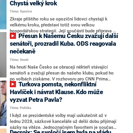
Chystá velký krok
Téma: Opozice
Zkraje příštího roku se opoziční lidovci chystají k
velkému kroku, představí totiž svou velkou
hospodářskou strategii. Její součástí bude příprava na
Přesun k Našemu Česku zvažují další
stárnutí populace, řekl ve středu na setkání s novináři
nový předseda lidovců Jan Grolich. Ten zároveň v
senátoři, prozradil Kuba. ODS reagovala
senátních volbách kandiduje ve Vyškově. Popsal i
nečekaně
aktivitu opozice, o níž vládní strany nebo političtí
Téma: Senát
komentátoři mluví jako o slabé a v defenzivě. „Je to
úmorná práce upozorňovat na chyby vlády. Ministři s
Na hnutí Naše Česko se obracejí někteří stávající
námi navíc nechodí do debat. Chceme ale ukazovat
senátoři a zvažují přesun do našeho klubu, pokud ho
svoje témata,“ odpověděl Grolich na dotaz CNN Prima
po volbách získáme. V rozhovoru pro CNN Prima
Turkova pomsta, nekonfliktní
NEWS.
NEWS to řekl zakladatel hnutí a jihočeský hejtman
Martin Kuba. Konkrétní nebyl, ale získat by takto mohl
Havlíček i návrat Klause. Kdo může
například senátora Zdeňka Hrabu, který je dnes
vyzvat Petra Pavla?
součástí klubu ODS a TOP 09. Hraba to na dotaz
Téma: Politika
redakce nevyloučil. Předseda klubu senátorů ODS
Zdeněk Nytra redakci řekl, že počítá s odchodem
I když se prezidentské volby mají uskutečnit až v
některých senátorů z klubu a že Naše Česko není
lednu 2028, sázkové kanceláře už delší dobu přijímají
nepřítel, ale soupeř.
sázky na vítěze. Jednoznačným favoritem je současná
Decroix: Se svoločí jsem byla na vládu