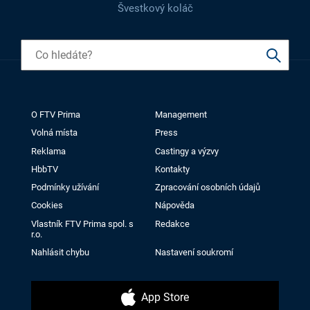
Švestkový koláč
O FTV Prima
Management
Volná místa
Press
Reklama
Castingy a výzvy
HbbTV
Kontakty
Podmínky užívání
Zpracování osobních údajů
Cookies
Nápověda
Vlastník FTV Prima spol. s
Redakce
r.o.
Nahlásit chybu
Nastavení soukromí
App Store