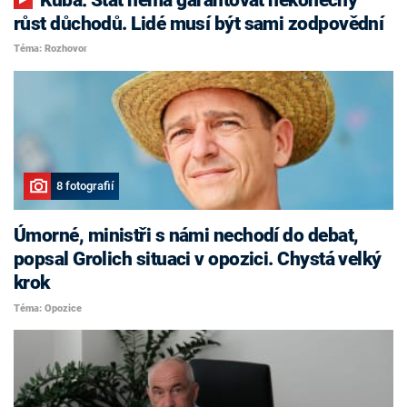
růst důchodů. Lidé musí být sami zodpovědní
Téma: Rozhovor
8 fotografií
Úmorné, ministři s námi nechodí do debat,
popsal Grolich situaci v opozici. Chystá velký
krok
Téma: Opozice