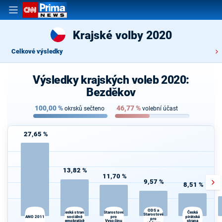
Krajské volby 2020
Celkové výsledky
Výsledky krajských voleb 2020:
Bezděkov
100,00
%
46,77
%
okrsků sečteno
volební účast
27,65 %
13,82 %
11,70 %
9,57 %
8,51 %
ODS a
Česká strana
K
Starostové
Česká
Starostové
sociálně
pro
pirátská
s
ANO 2011
pro
demokratická
Vysočinu
strana