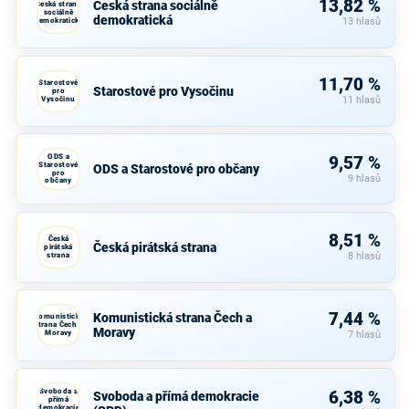
13,82 %
Česká strana sociálně
Česká strana
sociálně
demokratická
demokratická
13 hlasů
11,70 %
Starostové
Starostové pro Vysočinu
pro
Vysočinu
11 hlasů
ODS a
9,57 %
Starostové
ODS a Starostové pro občany
pro
9 hlasů
občany
8,51 %
Česká
Česká pirátská strana
pirátská
strana
8 hlasů
7,44 %
Komunistická strana Čech a
Komunistická
strana Čech a
Moravy
Moravy
7 hlasů
Svoboda a
6,38 %
Svoboda a přímá demokracie
přímá
demokracie