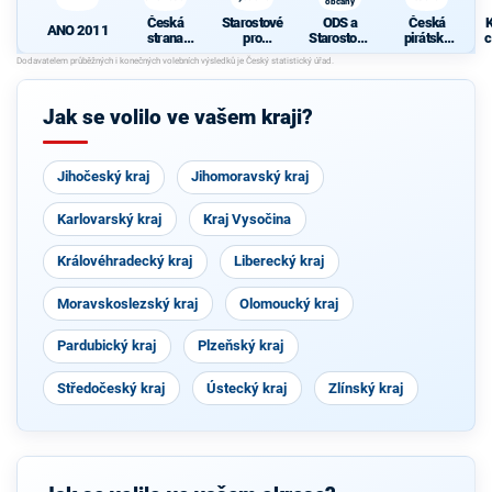
občany
Česká
Starostové
ODS a
Česká
K
ANO 2011
strana
pro
Starostové
pirátská
c
sociálně
Vysočinu
pro občany
strana
demokrati
cká
Jak se volilo ve vašem kraji?
Jihočeský kraj
Jihomoravský kraj
Karlovarský kraj
Kraj Vysočina
Královéhradecký kraj
Liberecký kraj
Moravskoslezský kraj
Olomoucký kraj
Pardubický kraj
Plzeňský kraj
Středočeský kraj
Ústecký kraj
Zlínský kraj