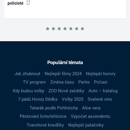
policisté
Populární témata
Jak zhubnout
Nejlepší filmy 2024
Nejlepší horory
TV program
Změna času
Partie
Počasí
Kdy budou volby
ZOO Nové začátky
Auto – katalog
7 pádů Honzy Dědka
Volby 2025
Svařené víno
Tatarák podle Pohlreicha
Aloe vera
Pěstování lichořeřišnice
Výpočet ascendentu
Tvarohové knedlíky
Nejlepší palačinky