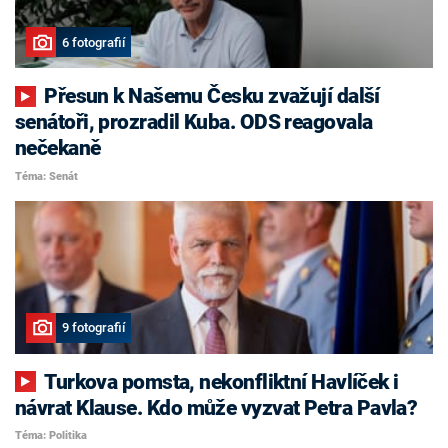
6 fotografií
Přesun k Našemu Česku zvažují další
senátoři, prozradil Kuba. ODS reagovala
nečekaně
Téma: Senát
9 fotografií
Turkova pomsta, nekonfliktní Havlíček i
návrat Klause. Kdo může vyzvat Petra Pavla?
Téma: Politika