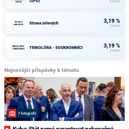
(SPD)
6 hlasů
(SPD)
3,19 %
Strana
Strana zelených
zelených
3 hlasů
3,19 %
TRIKOLÓRA -
TRIKOLÓRA - SOUKROMNÍCI
SOUKROMNÍCI
3 hlasů
Nejnovější příspěvky k tématu
7 fotografií
Kuba: Stát nemá garantovat nekonečný