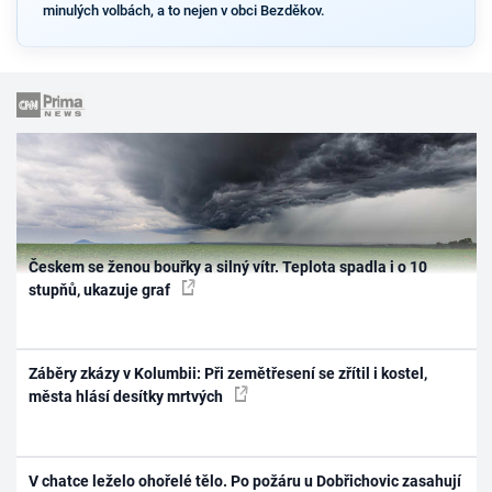
minulých volbách, a to nejen v obci Bezděkov.
Českem se ženou bouřky a silný vítr. Teplota spadla i o 10
stupňů, ukazuje graf
Záběry zkázy v Kolumbii: Při zemětřesení se zřítil i kostel,
města hlásí desítky mrtvých
V chatce leželo ohořelé tělo. Po požáru u Dobřichovic zasahují