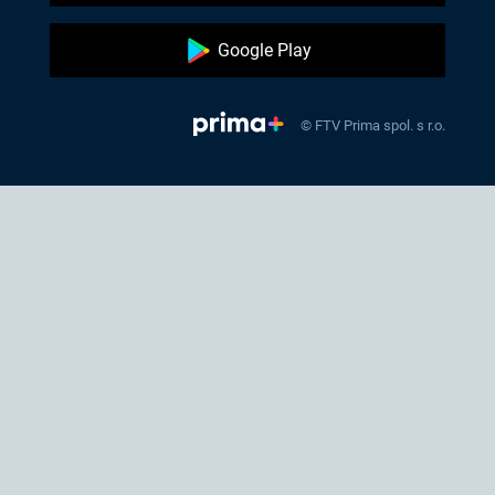
Google Play
© FTV Prima spol. s r.o.