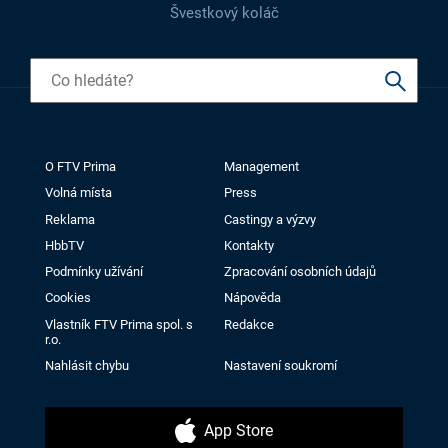
Švestkový koláč
O FTV Prima
Management
Volná místa
Press
Reklama
Castingy a výzvy
HbbTV
Kontakty
Podmínky užívání
Zpracování osobních údajů
Cookies
Nápověda
Vlastník FTV Prima spol. s
Redakce
r.o.
Nahlásit chybu
Nastavení soukromí
App Store