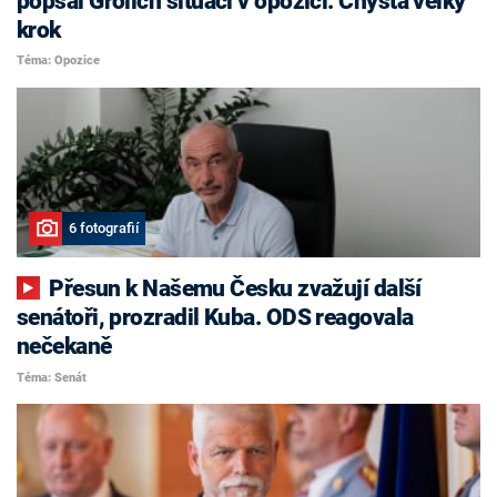
popsal Grolich situaci v opozici. Chystá velký
krok
Téma: Opozice
6 fotografií
Přesun k Našemu Česku zvažují další
senátoři, prozradil Kuba. ODS reagovala
nečekaně
Téma: Senát