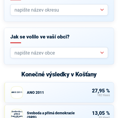
Jak se volilo ve vaší obci?
Konečné výsledky v Košťany
27,95 %
ANO 2011
ANO 2011
182 hlasů
Svoboda a
13,05 %
Svoboda a přímá demokracie
přímá
demokracie
(SPD)
85 hlasů