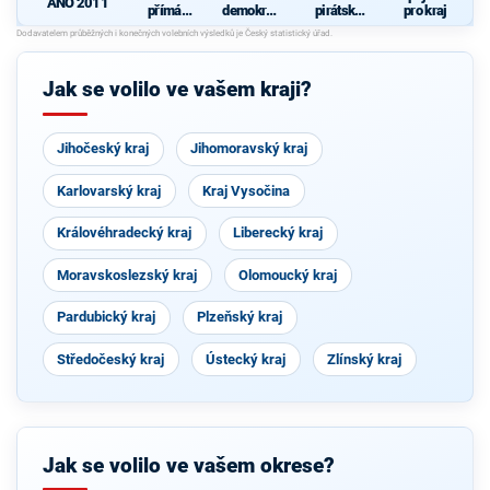
ANO 2011
přímá
demokrati
pirátská
pro kraj
demokraci
cká strana
strana
N
e (SPD)
Jak se volilo ve vašem kraji?
Jihočeský kraj
Jihomoravský kraj
Karlovarský kraj
Kraj Vysočina
Královéhradecký kraj
Liberecký kraj
Moravskoslezský kraj
Olomoucký kraj
Pardubický kraj
Plzeňský kraj
Středočeský kraj
Ústecký kraj
Zlínský kraj
Jak se volilo ve vašem okrese?