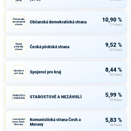
(SPD)
10,90 %
Občanská
Občanská demokratická strana
demokratická
strana
71 hlasů
9,52 %
Česká
Česká pirátská strana
pirátská
strana
62 hlasů
8,44 %
Spojenci
Spojenci pro kraj
pro kraj
55 hlasů
5,99 %
STAROSTOVÉ
STAROSTOVÉ A NEZÁVISLÍ
A NEZÁVISLÍ
39 hlasů
5,83 %
Komunistická strana Čech a
Komunistická
strana Čech a
Moravy
Moravy
38 hlasů