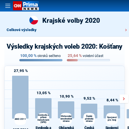
Krajské volby 2020
Celkové výsledky
Výsledky krajských voleb 2020: Košťany
100,00
%
25,64
%
okrsků sečteno
volební účast
27,95 %
13,05 %
10,90 %
9,52 %
8,44 %
Svoboda a
Česká
Občanská
Spojenci
přímá
S
demokratická
pirátská
ANO 2011
demokracie
pro kraj
strana
strana
(SPD)
Svoboda a
Občanská
Česká
Spojenci