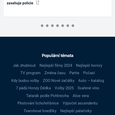
zasahuje policie
Populární témata
Jak zhubnout
Nejlepší filmy 2024
Nejlepší horory
TV program
Změna času
Partie
Počasí
Kdy budou volby
ZOO Nové začátky
Auto – katalog
7 pádů Honzy Dědka
Volby 2025
Svařené víno
Tatarák podle Pohlreicha
Aloe vera
Pěstování lichořeřišnice
Výpočet ascendentu
Tvarohové knedlíky
Nejlepší palačinky