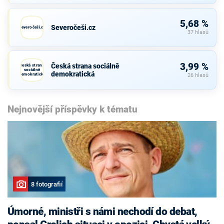
5,68 %
Severočeši.cz
Severočeši.cz
37 hlasů
3,99 %
Česká strana sociálně
Česká strana
sociálně
demokratická
demokratická
26 hlasů
Nejnovější příspěvky k tématu
8 fotografií
Úmorné, ministři s námi nechodí do debat,