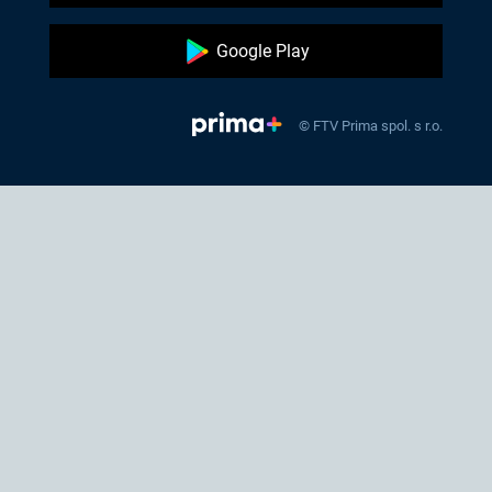
Google Play
© FTV Prima spol. s r.o.