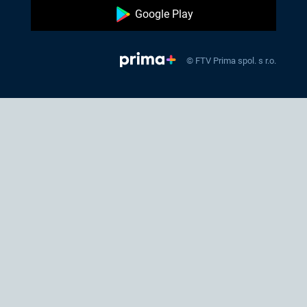
Google Play
© FTV Prima spol. s r.o.