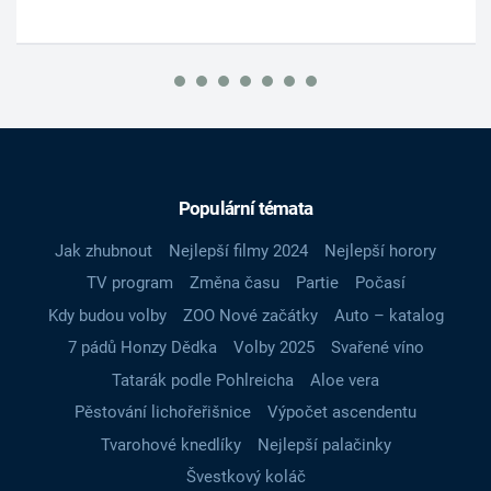
Populární témata
Jak zhubnout
Nejlepší filmy 2024
Nejlepší horory
TV program
Změna času
Partie
Počasí
Kdy budou volby
ZOO Nové začátky
Auto – katalog
7 pádů Honzy Dědka
Volby 2025
Svařené víno
Tatarák podle Pohlreicha
Aloe vera
Pěstování lichořeřišnice
Výpočet ascendentu
Tvarohové knedlíky
Nejlepší palačinky
Švestkový koláč