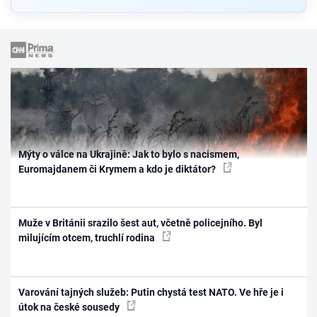
Mýty o válce na Ukrajině: Jak to bylo s nacismem,
Euromajdanem či Krymem a kdo je diktátor?
Muže v Británii srazilo šest aut, včetně policejního. Byl
milujícím otcem, truchlí rodina
Varování tajných služeb: Putin chystá test NATO. Ve hře je i
útok na české sousedy