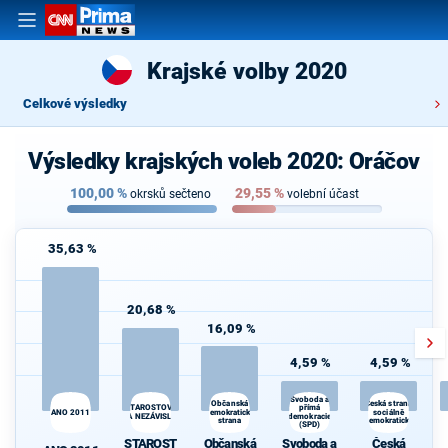
Krajské volby 2020
Celkové výsledky
Výsledky krajských voleb 2020: Oráčov
100,00
%
29,55
%
okrsků sečteno
volební účast
35,63 %
20,68 %
16,09 %
4,59 %
4,59 %
Svoboda a
Občanská
Česká strana
STAROSTOVÉ
přímá
ANO 2011
demokratická
sociálně
A NEZÁVISLÍ
demokracie
strana
demokratická
(SPD)
STAROST
Občanská
Svoboda a
Česká