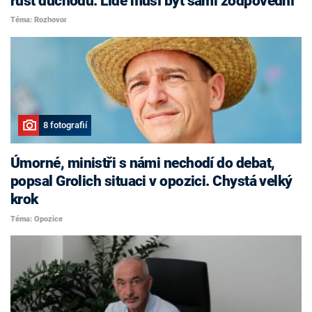
růst důchodů. Lidé musí být sami zodpovědní
Téma: Rozhovor
8 fotografií
Úmorné, ministři s námi nechodí do debat,
popsal Grolich situaci v opozici. Chystá velký
krok
Téma: Opozice