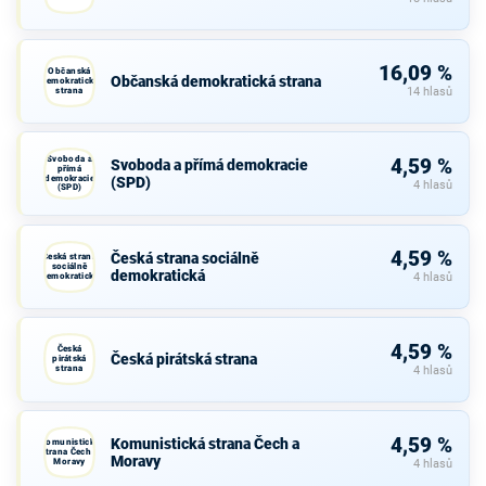
16,09 %
Občanská
Občanská demokratická strana
demokratická
strana
14 hlasů
Svoboda a
4,59 %
Svoboda a přímá demokracie
přímá
demokracie
(SPD)
4 hlasů
(SPD)
4,59 %
Česká strana sociálně
Česká strana
sociálně
demokratická
demokratická
4 hlasů
4,59 %
Česká
Česká pirátská strana
pirátská
strana
4 hlasů
4,59 %
Komunistická strana Čech a
Komunistická
strana Čech a
Moravy
Moravy
4 hlasů