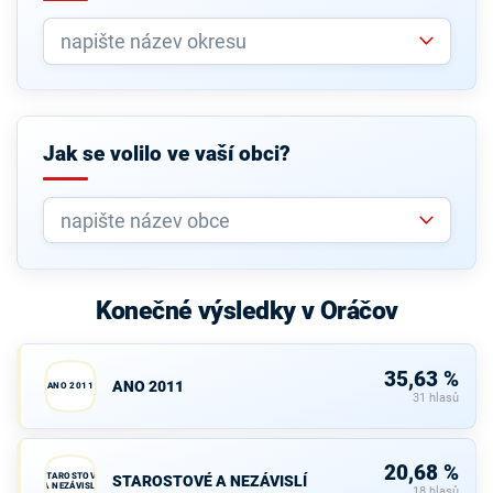
Jak se volilo ve vaší obci?
Konečné výsledky v Oráčov
35,63 %
ANO 2011
ANO 2011
31 hlasů
20,68 %
STAROSTOVÉ
STAROSTOVÉ A NEZÁVISLÍ
A NEZÁVISLÍ
18 hlasů