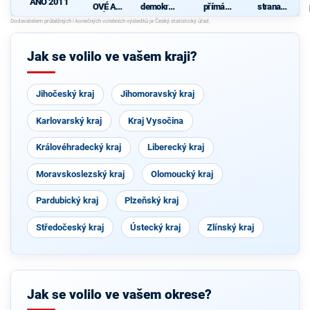
ANO 2011
OVÉ A
demokrati
přímá
strana
NEZÁVISL
cká strana
demokraci
sociálně
Í
e (SPD)
demokrati
cká
Jak se volilo ve vašem kraji?
Jihočeský kraj
Jihomoravský kraj
Karlovarský kraj
Kraj Vysočina
Královéhradecký kraj
Liberecký kraj
Moravskoslezský kraj
Olomoucký kraj
Pardubický kraj
Plzeňský kraj
Středočeský kraj
Ústecký kraj
Zlínský kraj
Jak se volilo ve vašem okrese?