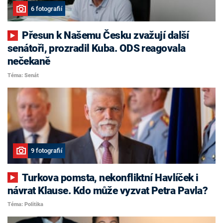
6 fotografií
Přesun k Našemu Česku zvažují další
senátoři, prozradil Kuba. ODS reagovala
nečekaně
Téma: Senát
9 fotografií
Turkova pomsta, nekonfliktní Havlíček i
návrat Klause. Kdo může vyzvat Petra Pavla?
Téma: Politika