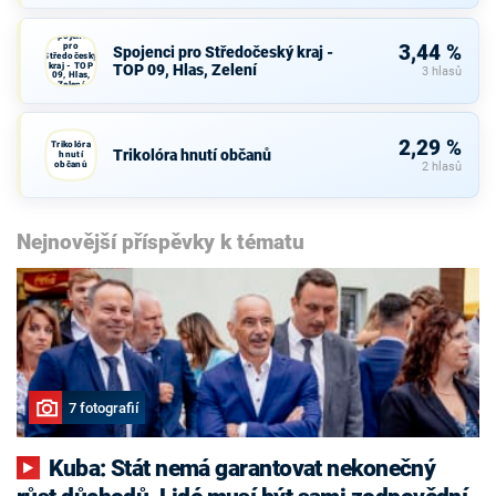
Spojenci
pro
3,44 %
Spojenci pro Středočeský kraj -
Středočeský
kraj - TOP
TOP 09, Hlas, Zelení
3 hlasů
09, Hlas,
Zelení
2,29 %
Trikolóra
Trikolóra hnutí občanů
hnutí
občanů
2 hlasů
Nejnovější příspěvky k tématu
7 fotografií
Kuba: Stát nemá garantovat nekonečný