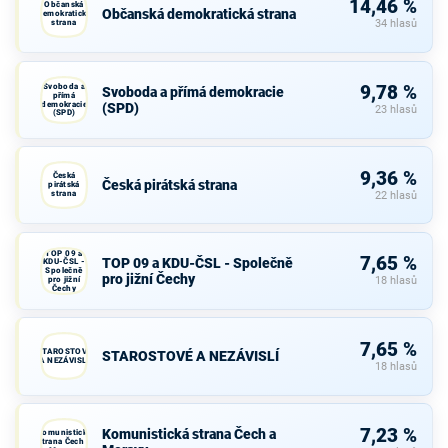
14,46 %
Občanská
Občanská demokratická strana
demokratická
strana
34 hlasů
Svoboda a
9,78 %
Svoboda a přímá demokracie
přímá
demokracie
(SPD)
23 hlasů
(SPD)
9,36 %
Česká
Česká pirátská strana
pirátská
strana
22 hlasů
TOP 09 a
7,65 %
TOP 09 a KDU-ČSL - Společně
KDU-ČSL -
Společně
pro jižní Čechy
pro jižní
18 hlasů
Čechy
7,65 %
STAROSTOVÉ
STAROSTOVÉ A NEZÁVISLÍ
A NEZÁVISLÍ
18 hlasů
7,23 %
Komunistická strana Čech a
Komunistická
strana Čech a