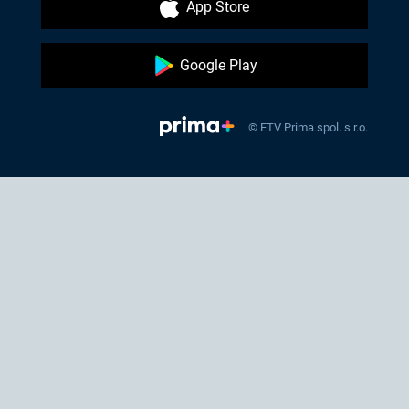
App Store
Google Play
© FTV Prima spol. s r.o.