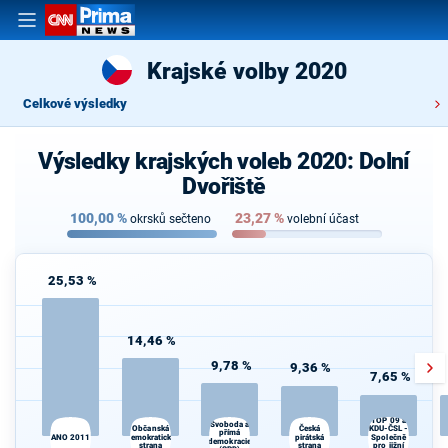
Krajské volby 2020
Celkové výsledky
Výsledky krajských voleb 2020: Dolní
Dvořiště
100,00
%
23,27
%
okrsků sečteno
volební účast
25,53 %
14,46 %
9,78 %
9,36 %
7,65 %
TOP 09 a
Svoboda a
Občanská
Česká
KDU-ČSL -
přímá
S
ANO 2011
demokratická
pirátská
Společně
demokracie
strana
strana
pro jižní