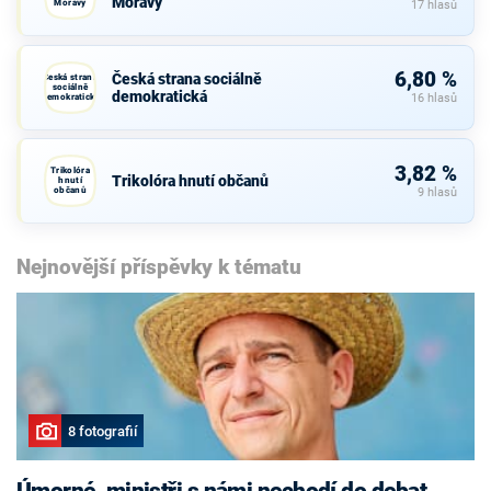
Moravy
Moravy
17 hlasů
6,80 %
Česká strana sociálně
Česká strana
sociálně
demokratická
demokratická
16 hlasů
3,82 %
Trikolóra
Trikolóra hnutí občanů
hnutí
občanů
9 hlasů
Nejnovější příspěvky k tématu
8 fotografií
Úmorné, ministři s námi nechodí do debat,