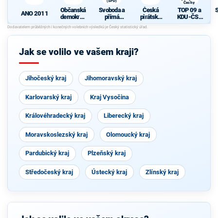
(SPD)
Čechy
Občanská
Svoboda a
Česká
TOP 09 a
ANO 2011
demokrati
přímá
pirátská
KDU-ČSL
cká strana
demokraci
strana
- Společně
N
e (SPD)
pro jižní
Čechy
Jak se volilo ve vašem kraji?
Jihočeský kraj
Jihomoravský kraj
Karlovarský kraj
Kraj Vysočina
Královéhradecký kraj
Liberecký kraj
Moravskoslezský kraj
Olomoucký kraj
Pardubický kraj
Plzeňský kraj
Středočeský kraj
Ústecký kraj
Zlínský kraj