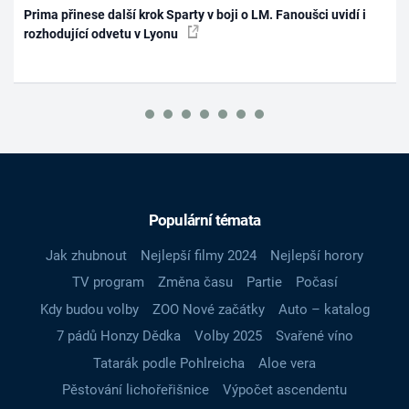
Prima přinese další krok Sparty v boji o LM. Fanoušci uvidí i
rozhodující odvetu v Lyonu
Populární témata
Jak zhubnout
Nejlepší filmy 2024
Nejlepší horory
TV program
Změna času
Partie
Počasí
Kdy budou volby
ZOO Nové začátky
Auto – katalog
7 pádů Honzy Dědka
Volby 2025
Svařené víno
Tatarák podle Pohlreicha
Aloe vera
Pěstování lichořeřišnice
Výpočet ascendentu