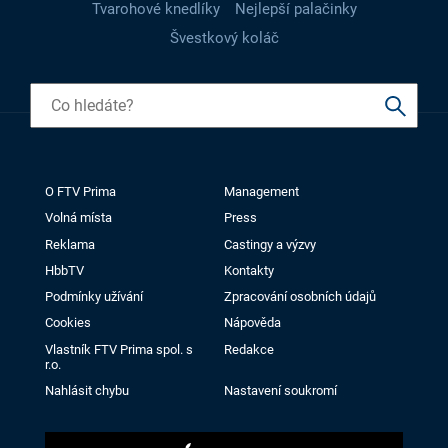
Tvarohové knedlíky
Nejlepší palačinky
Švestkový koláč
O FTV Prima
Management
Volná místa
Press
Reklama
Castingy a výzvy
HbbTV
Kontakty
Podmínky užívání
Zpracování osobních údajů
Cookies
Nápověda
Vlastník FTV Prima spol. s
Redakce
r.o.
Nahlásit chybu
Nastavení soukromí