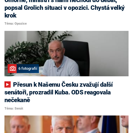
popsal Grolich situaci v opozici. Chystá velký
krok
Téma: Opozice
6 fotografií
Přesun k Našemu Česku zvažují další
senátoři, prozradil Kuba. ODS reagovala
nečekaně
Téma: Senát