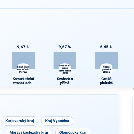
9,67 %
9,67 %
6,45 %
Svoboda a
Komunistická
Česká
přímá
strana Čech a
pirátská
demokracie
Moravy
strana
(SPD)
Komunistická
Svoboda a
Česká
strana Čech a
přímá
pirátská
Moravy
demokracie
strana
(SPD)
Karlovarský kraj
Kraj Vysočina
Moravskoslezský kraj
Olomoucký kraj