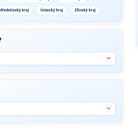
Středočeský kraj
Ústecký kraj
Zlínský kraj
?