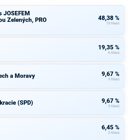
s JOSEFEM
48,38 %
u Zelených, PRO
15 hlasů
19,35 %
6 hlasů
9,67 %
ech a Moravy
3 hlasů
9,67 %
kracie (SPD)
3 hlasů
6,45 %
2 hlasů