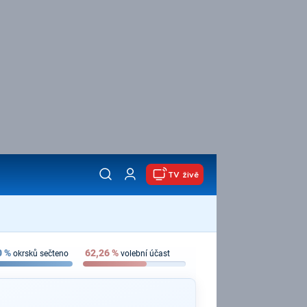
TV živě
0
%
62,26
%
okrsků sečteno
volební účast