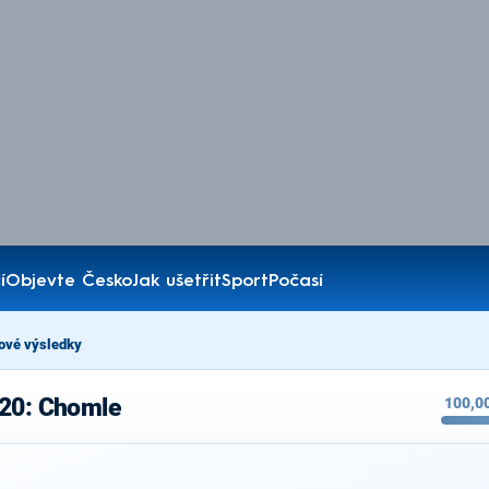
í
Objevte Česko
Jak ušetřit
Sport
Počasí
ové výsledky
020: Chomle
100,0