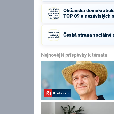
Občanská
demokratická
Občanská demokratick
strana s
podporou
TOP 09 a nezávislých 
TOP 09 a
nezávislých
starostů
Česká strana
Česká strana sociálně
sociálně
demokratická
Nejnovější příspěvky k tématu
8 fotografií