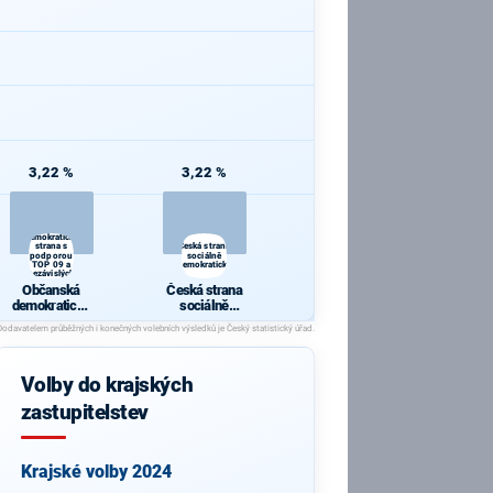
3,22 %
3,22 %
Občanská
demokratická
strana s
Česká strana
podporou
sociálně
TOP 09 a
demokratická
nezávislých
starostů
Občanská
Česká strana
demokratická
sociálně
strana s
demokratická
podporou TOP
09 a
nezávislých
Volby do krajských
starostů
zastupitelstev
Krajské volby 2024