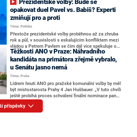
Prezidentské volby: Bude se
ministryně spravedlnosti ODS Eva Decroix. V
rozhovoru pro CNN Prima NEWS si nebrala servítky
opakovat duel Pavel vs. Babiš? Experti
ohledně politického výkonu svého nástupce Jeronýma
zmiňují pro a proti
Tejce (za ANO) či vládní zmocněnkyně pro lidská
Téma: Politika
práva Taťány Malé (ANO). Označením „svoloč“ na
adresu vlády prý byla ještě hodná. Decroix se také
Přestože prezidentské volby proběhnou až za zhruba
vrátila k volební porážce koalice Spolu či promluvila o
rok a půl, v souvislosti s eskalujícím konfliktem mezi
hnutí Naše Česko Martina Kuby.
vládou a Petrem Pavlem se čím dál více spekuluje o
Těžkosti ANO v Praze: Náhradního
tom, koho by do bitvy o Hrad mohla vyslat současná
koalice. Někteří političtí komentátoři znovu vytahují
kandidáta na primátora zřejmě vybralo,
jméno premiéra Andreje Babiše (ANO). Jak moc je
u Senátu jasno nemá
pravděpodobné, že se v prezidentských volbách 2028
Téma: Praha
bude znovu opakovat souboj z roku 2023?
Lídrem hnutí ANO pro pražské komunální volby by měl
být místostarosta Prahy 4 Jan Hušbauer. „V tuto chvíli
ještě probíhá proces schválení finální nominace pana
Jana Hušbauera Výborem hnutí ANO,“ uvedl pro
ší příspěvky
redakci místopředseda pražského ANO Martin
Benkovič. O Hušbauerovi se spekulovalo jako o
náhradníkovi v čele pražské kandidátky poté, co
rezignoval po sérii nejasností v majetkových
přiznáních a pořizování bytů Ondřej Prokop. Zároveň