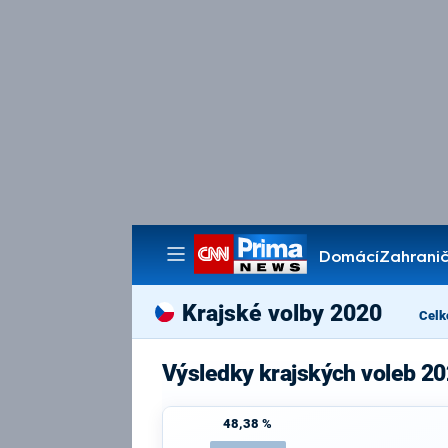
Domácí
Zahranič
Pořady
Krajské volby 2020
Celk
Výsledky krajských voleb 2
48,38 %