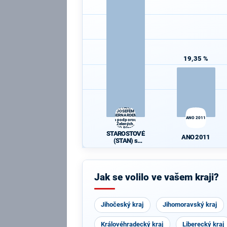
19,35 %
STAROSTOVÉ
(STAN) s
JOSEFEM
BERNARDEM
ANO 2011
a podporou
Zelených,
PRO Plzeň a
STAROSTOVÉ
Idealistů
ANO 2011
(STAN) s
JOSEFEM
BERNARDEM
a podporou
Zelených,
Jak se volilo ve vašem kraji?
PRO Plzeň a
Idealistů
Jihočeský kraj
Jihomoravský kraj
Královéhradecký kraj
Liberecký kraj