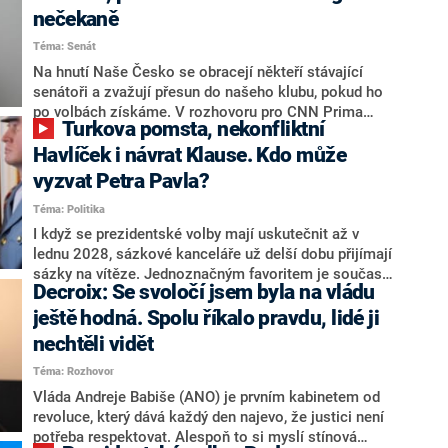
senátních volbách kandiduje ve Vyškově. Popsal i
nečekaně
aktivitu opozice, o níž vládní strany nebo političtí
Téma: Senát
komentátoři mluví jako o slabé a v defenzivě. „Je to
úmorná práce upozorňovat na chyby vlády. Ministři s
Na hnutí Naše Česko se obracejí někteří stávající
námi navíc nechodí do debat. Chceme ale ukazovat
senátoři a zvažují přesun do našeho klubu, pokud ho
svoje témata,“ odpověděl Grolich na dotaz CNN Prima
po volbách získáme. V rozhovoru pro CNN Prima
Turkova pomsta, nekonfliktní
NEWS.
NEWS to řekl zakladatel hnutí a jihočeský hejtman
Martin Kuba. Konkrétní nebyl, ale získat by takto mohl
Havlíček i návrat Klause. Kdo může
například senátora Zdeňka Hrabu, který je dnes
vyzvat Petra Pavla?
součástí klubu ODS a TOP 09. Hraba to na dotaz
Téma: Politika
redakce nevyloučil. Předseda klubu senátorů ODS
Zdeněk Nytra redakci řekl, že počítá s odchodem
I když se prezidentské volby mají uskutečnit až v
některých senátorů z klubu a že Naše Česko není
lednu 2028, sázkové kanceláře už delší dobu přijímají
nepřítel, ale soupeř.
sázky na vítěze. Jednoznačným favoritem je současná
Decroix: Se svoločí jsem byla na vládu
hlava státu Petr Pavel. Daleko za ním pak bookmakeři
zmiňují dva výrazné politiky ANO, tedy premiéra
ještě hodná. Spolu říkalo pravdu, lidé ji
Andreje Babiše a ministra průmyslu Karla Havlíčka.
nechtěli vidět
Oblíbeným tipem samotných sázkařů je poslanec za
Téma: Rozhovor
Motoristy Filip Turek. Politolog Jan Kubáček nicméně
o případné kandidatuře kohokoliv ze zmíněné trojice
Vláda Andreje Babiše (ANO) je prvním kabinetem od
značně pochybuje. Podle něj současná koalice dosud
revoluce, který dává každý den najevo, že justici není
nemá osobu, která by Pavlovi mohla konkurovat.
potřeba respektovat. Alespoň to si myslí stínová