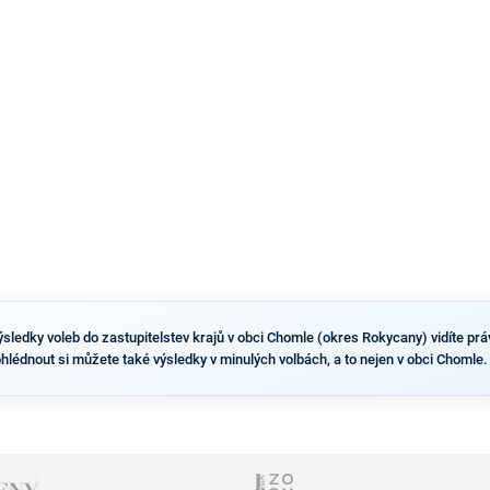
ale stále není jasné, kdo bude za ANO kandidovat ve
dvou ze tří pražských obvodů do horní komory
parlamentu. ANO má v Praze dlouhodobě horší
výsledky než ve zbytku republiky.
sledky voleb do zastupitelstev krajů v obci Chomle (okres Rokycany) vidíte právě
ohlédnout si můžete také výsledky v minulých volbách, a to nejen v obci Chomle.