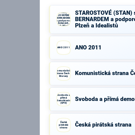
STAROSTOVÉ
STAROSTOVÉ (STAN) 
(STAN) s
JOSEFEM
BERNARDEM a podporo
BERNARDEM
a podporou
Zelených,
Plzeň a Idealistů
PRO Plzeň a
Idealistů
ANO 2011
ANO 2011
Komunistická
Komunistická strana Č
strana Čech a
Moravy
Svoboda a
Svoboda a přímá demo
přímá
demokracie
(SPD)
Česká
Česká pirátská strana
pirátská
strana