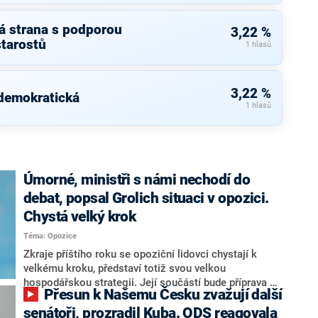
á strana s podporou
3,22 %
starostů
1 hlasů
3,22 %
 demokratická
1 hlasů
Úmorné, ministři s námi nechodí do
debat, popsal Grolich situaci v opozici.
Chystá velký krok
Téma: Opozice
Zkraje příštího roku se opoziční lidovci chystají k
velkému kroku, představí totiž svou velkou
hospodářskou strategii. Její součástí bude příprava na
Přesun k Našemu Česku zvažují další
stárnutí populace, řekl ve středu na setkání s novináři
nový předseda lidovců Jan Grolich. Ten zároveň v
senátoři, prozradil Kuba. ODS reagovala