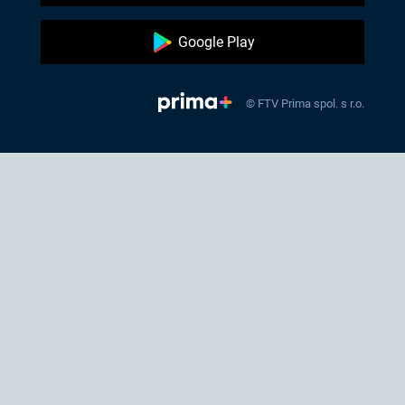
Google Play
© FTV Prima spol. s r.o.