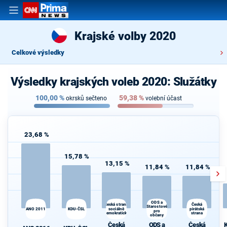
Krajské volby 2020
Celkové výsledky
Výsledky krajských voleb 2020: Služátky
100,00
%
59,38
%
okrsků sečteno
volební účast
23,68 %
15,78 %
13,15 %
11,84 %
11,84 %
ODS a
K
Česká strana
Česká
Starostové
ANO 2011
KDU-ČSL
sociálně
pirátská
s
pro
demokratická
strana
občany
Česká
ODS a
Česká
K