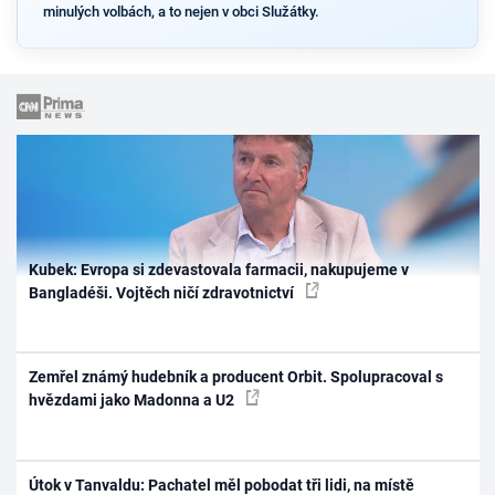
minulých volbách, a to nejen v obci Služátky.
Kubek: Evropa si zdevastovala farmacii, nakupujeme v
Bangladéši. Vojtěch ničí zdravotnictví
Zemřel známý hudebník a producent Orbit. Spolupracoval s
hvězdami jako Madonna a U2
Útok v Tanvaldu: Pachatel měl pobodat tři lidi, na místě