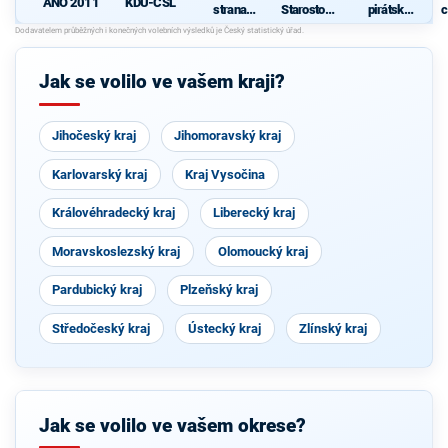
ANO 2011
KDU-ČSL
strana
Starostové
pirátská
c
sociálně
pro občany
strana
demokrati
cká
Jak se volilo ve vašem kraji?
Jihočeský kraj
Jihomoravský kraj
Karlovarský kraj
Kraj Vysočina
Královéhradecký kraj
Liberecký kraj
Moravskoslezský kraj
Olomoucký kraj
Pardubický kraj
Plzeňský kraj
Středočeský kraj
Ústecký kraj
Zlínský kraj
Jak se volilo ve vašem okrese?