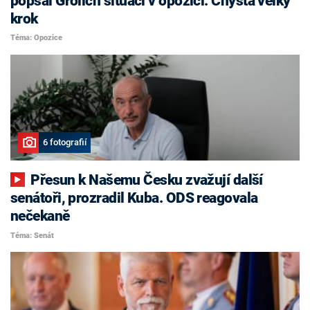
popsal Grolich situaci v opozici. Chystá velký
krok
Téma: Opozice
6 fotografií
Přesun k Našemu Česku zvažují další
senátoři, prozradil Kuba. ODS reagovala
nečekaně
Téma: Senát