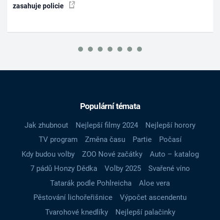
zasahuje policie
Populární témata
Jak zhubnout
Nejlepší filmy 2024
Nejlepší horory
TV program
Změna času
Partie
Počasí
Kdy budou volby
ZOO Nové začátky
Auto – katalog
7 pádů Honzy Dědka
Volby 2025
Svařené víno
Tatarák podle Pohlreicha
Aloe vera
Pěstování lichořeřišnice
Výpočet ascendentu
Tvarohové knedlíky
Nejlepší palačinky