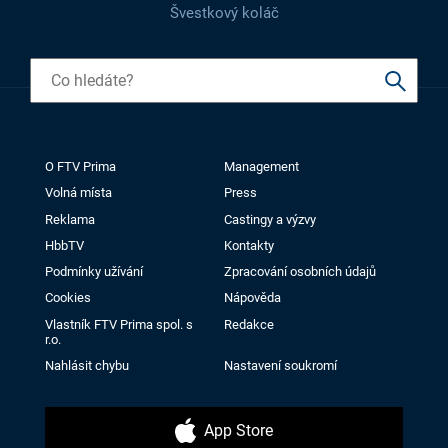
Švestkový koláč
O FTV Prima
Management
Volná místa
Press
Reklama
Castingy a výzvy
HbbTV
Kontakty
Podmínky užívání
Zpracování osobních údajů
Cookies
Nápověda
Vlastník FTV Prima spol. s
Redakce
r.o.
Nahlásit chybu
Nastavení soukromí
App Store