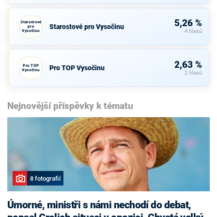
5,26 %
Starostové
Starostové pro Vysočinu
pro
Vysočinu
4 hlasů
2,63 %
Pro TOP
Pro TOP Vysočinu
Vysočinu
2 hlasů
Nejnovější příspěvky k tématu
8 fotografií
Úmorné, ministři s námi nechodí do debat,