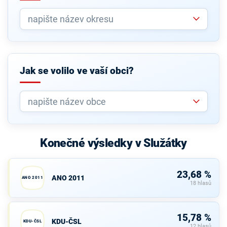
Jak se volilo ve vaší obci?
Konečné výsledky v Služátky
23,68 %
ANO 2011
ANO 2011
18 hlasů
15,78 %
KDU-ČSL
KDU-ČSL
12 hlasů