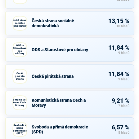
13,15 %
Česká strana sociálně
Česká strana
sociálně
demokratická
demokratická
10 hlasů
ODS a
11,84 %
Starostové
ODS a Starostové pro občany
pro
9 hlasů
občany
11,84 %
Česká
Česká pirátská strana
pirátská
strana
9 hlasů
9,21 %
Komunistická strana Čech a
Komunistická
strana Čech a
Moravy
Moravy
7 hlasů
Svoboda a
6,57 %
Svoboda a přímá demokracie
přímá
demokracie
(SPD)
5 hlasů
(SPD)