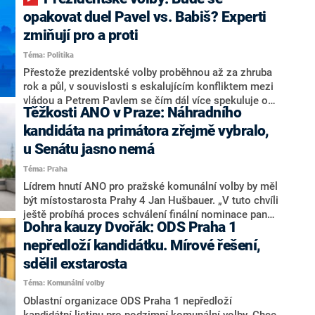
ministryně spravedlnosti ODS Eva Decroix. V
rozhovoru pro CNN Prima NEWS si nebrala servítky
opakovat duel Pavel vs. Babiš? Experti
ohledně politického výkonu svého nástupce Jeronýma
zmiňují pro a proti
Tejce (za ANO) či vládní zmocněnkyně pro lidská
Téma: Politika
práva Taťány Malé (ANO). Označením „svoloč“ na
adresu vlády prý byla ještě hodná. Decroix se také
Přestože prezidentské volby proběhnou až za zhruba
vrátila k volební porážce koalice Spolu či promluvila o
rok a půl, v souvislosti s eskalujícím konfliktem mezi
hnutí Naše Česko Martina Kuby.
vládou a Petrem Pavlem se čím dál více spekuluje o
Těžkosti ANO v Praze: Náhradního
tom, koho by do bitvy o Hrad mohla vyslat současná
koalice. Někteří političtí komentátoři znovu vytahují
kandidáta na primátora zřejmě vybralo,
jméno premiéra Andreje Babiše (ANO). Jak moc je
u Senátu jasno nemá
pravděpodobné, že se v prezidentských volbách 2028
Téma: Praha
bude znovu opakovat souboj z roku 2023?
Lídrem hnutí ANO pro pražské komunální volby by měl
být místostarosta Prahy 4 Jan Hušbauer. „V tuto chvíli
ještě probíhá proces schválení finální nominace pana
Dohra kauzy Dvořák: ODS Praha 1
Jana Hušbauera Výborem hnutí ANO,“ uvedl pro
redakci místopředseda pražského ANO Martin
nepředloží kandidátku. Mírové řešení,
Benkovič. O Hušbauerovi se spekulovalo jako o
sdělil exstarosta
náhradníkovi v čele pražské kandidátky poté, co
Téma: Komunální volby
rezignoval po sérii nejasností v majetkových
přiznáních a pořizování bytů Ondřej Prokop. Zároveň
Oblastní organizace ODS Praha 1 nepředloží
ale stále není jasné, kdo bude za ANO kandidovat ve
kandidátní listinu pro podzimní komunální volby. Chce