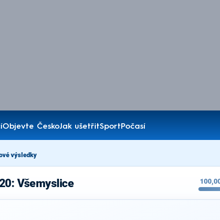
í
Objevte Česko
Jak ušetřit
Sport
Počasí
ové výsledky
020: Všemyslice
100,0