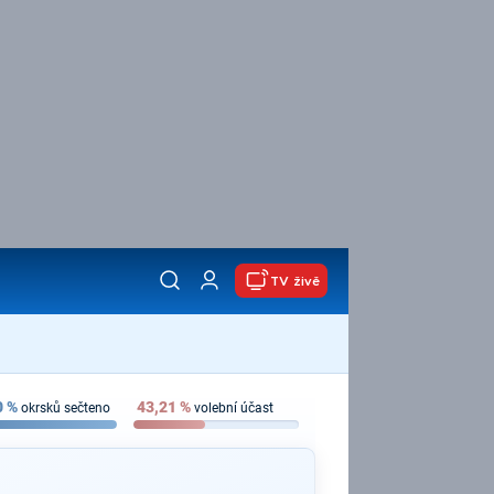
TV živě
0
%
43,21
%
okrsků sečteno
volební účast