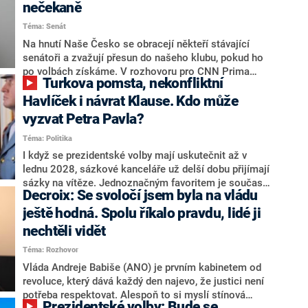
nečekaně
Téma: Senát
Na hnutí Naše Česko se obracejí někteří stávající
senátoři a zvažují přesun do našeho klubu, pokud ho
po volbách získáme. V rozhovoru pro CNN Prima
Turkova pomsta, nekonfliktní
NEWS to řekl zakladatel hnutí a jihočeský hejtman
Martin Kuba. Konkrétní nebyl, ale získat by takto mohl
Havlíček i návrat Klause. Kdo může
například senátora Zdeňka Hrabu, který je dnes
vyzvat Petra Pavla?
součástí klubu ODS a TOP 09. Hraba to na dotaz
Téma: Politika
redakce nevyloučil. Předseda klubu senátorů ODS
Zdeněk Nytra redakci řekl, že počítá s odchodem
I když se prezidentské volby mají uskutečnit až v
některých senátorů z klubu a že Naše Česko není
lednu 2028, sázkové kanceláře už delší dobu přijímají
nepřítel, ale soupeř.
sázky na vítěze. Jednoznačným favoritem je současná
Decroix: Se svoločí jsem byla na vládu
hlava státu Petr Pavel. Daleko za ním pak bookmakeři
zmiňují dva výrazné politiky ANO, tedy premiéra
ještě hodná. Spolu říkalo pravdu, lidé ji
Andreje Babiše a ministra průmyslu Karla Havlíčka.
nechtěli vidět
Oblíbeným tipem samotných sázkařů je poslanec za
Téma: Rozhovor
Motoristy Filip Turek. Politolog Jan Kubáček nicméně
o případné kandidatuře kohokoliv ze zmíněné trojice
Vláda Andreje Babiše (ANO) je prvním kabinetem od
značně pochybuje. Podle něj současná koalice dosud
revoluce, který dává každý den najevo, že justici není
nemá osobu, která by Pavlovi mohla konkurovat.
potřeba respektovat. Alespoň to si myslí stínová
Prezidentské volby: Bude se