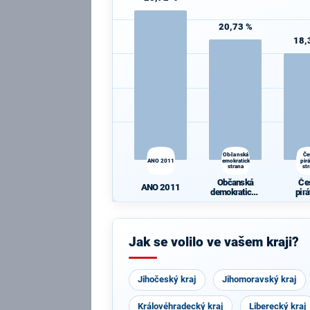
20,73 %
18,
Občanská
Če
ANO 2011
demokratická
pir
strana
st
Občanská
Če
ANO 2011
demokratická
pir
strana
st
Jak se volilo ve vašem kraji?
Jihočeský kraj
Jihomoravský kraj
Královéhradecký kraj
Liberecký kraj