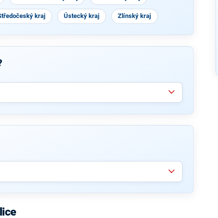
Středočeský kraj
Ústecký kraj
Zlínský kraj
?
lice