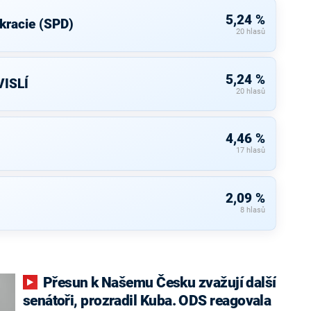
5,24 %
kracie (SPD)
20 hlasů
5,24 %
ISLÍ
20 hlasů
4,46 %
17 hlasů
2,09 %
8 hlasů
Přesun k Našemu Česku zvažují další
senátoři, prozradil Kuba. ODS reagovala