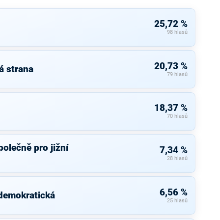
25,72 %
98 hlasů
20,73 %
á strana
79 hlasů
18,37 %
70 hlasů
olečně pro jižní
7,34 %
28 hlasů
6,56 %
 demokratická
25 hlasů