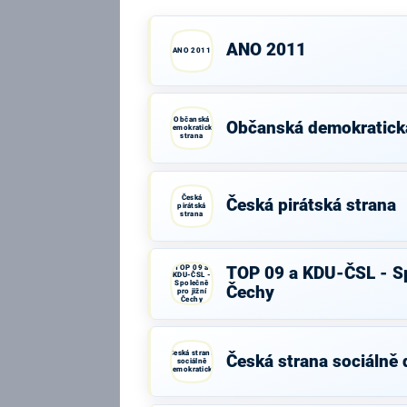
ANO 2011
ANO 2011
Občanská
Občanská demokratick
demokratická
strana
Česká
Česká pirátská strana
pirátská
strana
TOP 09 a
TOP 09 a KDU-ČSL - Sp
KDU-ČSL -
Společně
Čechy
pro jižní
Čechy
Česká strana
Česká strana sociálně
sociálně
demokratická