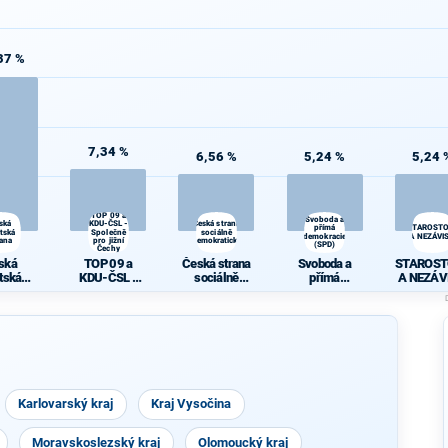
37 %
7,34 %
6,56 %
5,24 %
5,24 
TOP 09 a
Svoboda a
ská
KDU-ČSL -
Česká strana
přímá
STAROST
átská
Společně
sociálně
demokracie
A NEZÁVIS
rana
pro jižní
demokratická
(SPD)
Čechy
ská
TOP 09 a
Česká strana
Svoboda a
STAROST
átská
KDU-ČSL -
sociálně
přímá
A NEZÁV
rana
Společně pro
demokratická
demokracie
jižní Čechy
(SPD)
Karlovarský kraj
Kraj Vysočina
Moravskoslezský kraj
Olomoucký kraj