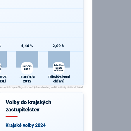
%
4,46 %
2,09 %
Trikolóra
OVÉ
JIHOČEŠI
hnutí
LÍ
2012
občanů
OVÉ
JIHOČEŠI
Trikolóra hnutí
ISLÍ
2012
občanů
Volby do krajských
zastupitelstev
Krajské volby 2024