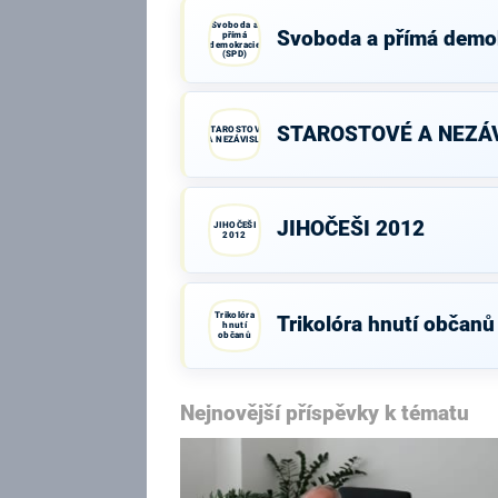
Svoboda a
Svoboda a přímá demo
přímá
demokracie
(SPD)
STAROSTOVÉ A NEZÁV
STAROSTOVÉ
A NEZÁVISLÍ
JIHOČEŠI 2012
JIHOČEŠI
2012
Trikolóra
Trikolóra hnutí občanů
hnutí
občanů
Nejnovější příspěvky k tématu