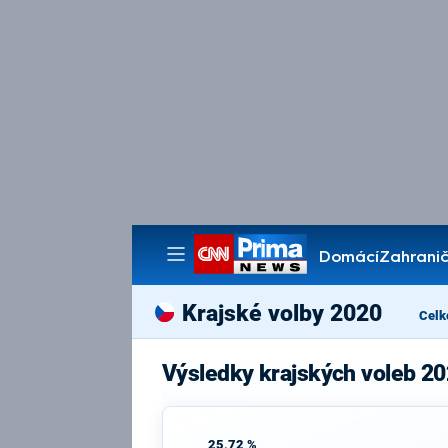
Domácí
Zahranič
Pořady
Krajské volby 2020
Celk
Výsledky krajských voleb 2
25,72 %