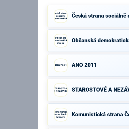
Česká strana
Česká strana sociálně
sociálně
demokratická
Občanská
Občanská demokratick
demokratická
strana
ANO 2011
ANO 2011
STAROSTOVÉ A NEZÁV
STAROSTOVÉ
A NEZÁVISLÍ
Komunistická
Komunistická strana Č
strana Čech a
Moravy