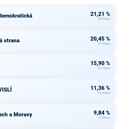
21,21 %
 demokratická
28 hlasů
20,45 %
á strana
27 hlasů
15,90 %
21 hlasů
11,36 %
ISLÍ
15 hlasů
9,84 %
ech a Moravy
13 hlasů