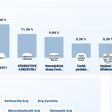
90 %
11,36 %
9,84 %
5,30 %
5,30 
Spojenc
pro
Komunistická
Česká
STAROSTOVÉ
Středočes
 2011
strana Čech a
pirátská
A NEZÁVISLÍ
kraj - TO
Moravy
strana
09, Hlas
Zelení
STAROSTOVÉ
Komunistická
Česká
Spojenci
 2011
A NEZÁVISLÍ
strana Čech a
pirátská
Středoče
Moravy
strana
kraj - TO
Hlas, Ze
Karlovarský kraj
Kraj Vysočina
Moravskoslezský kraj
Olomoucký kraj