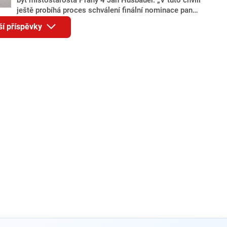
ještě probíhá proces schválení finální nominace pana
Jana Hušbauera Výborem hnutí ANO,“ uvedl pro
ší příspěvky
redakci místopředseda pražského ANO Martin
Benkovič. O Hušbauerovi se spekulovalo jako o
náhradníkovi v čele pražské kandidátky poté, co
rezignoval po sérii nejasností v majetkových
přiznáních a pořizování bytů Ondřej Prokop. Zároveň
ale stále není jasné, kdo bude za ANO kandidovat ve
dvou ze tří pražských obvodů do horní komory
parlamentu. ANO má v Praze dlouhodobě horší
výsledky než ve zbytku republiky.