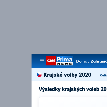
Domácí
Zahranič
Pořady
Krajské volby 2020
Celk
Výsledky krajských voleb 20