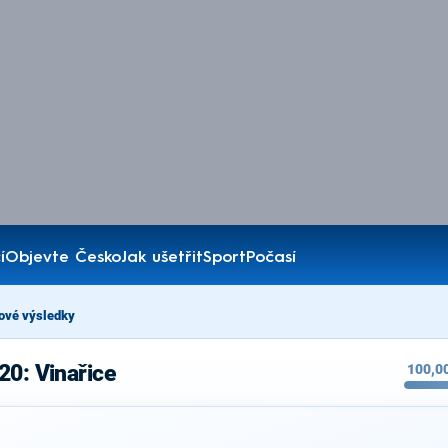
í
Objevte Česko
Jak ušetřit
Sport
Počasí
ové výsledky
20: Vinařice
100,0