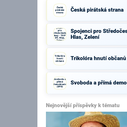
Česká
Česká pirátská strana
pirátská
strana
Spojenci
Spojenci pro Středočes
pro
Středočeský
kraj - TOP
Hlas, Zelení
09, Hlas,
Zelení
Trikolóra
Trikolóra hnutí občanů
hnutí
občanů
Svoboda a
Svoboda a přímá demo
přímá
demokracie
(SPD)
Nejnovější příspěvky k tématu