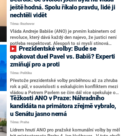
hlava státu Petr Pavel. Daleko za ním pak bookmakeři
zmiňují dva výrazné politiky ANO, tedy premiéra
ještě hodná. Spolu říkalo pravdu, lidé ji
Andreje Babiše a ministra průmyslu Karla Havlíčka.
nechtěli vidět
Oblíbeným tipem samotných sázkařů je poslanec za
Téma: Rozhovor
Motoristy Filip Turek. Politolog Jan Kubáček nicméně
o případné kandidatuře kohokoliv ze zmíněné trojice
Vláda Andreje Babiše (ANO) je prvním kabinetem od
značně pochybuje. Podle něj současná koalice dosud
revoluce, který dává každý den najevo, že justici není
nemá osobu, která by Pavlovi mohla konkurovat.
potřeba respektovat. Alespoň to si myslí stínová
Prezidentské volby: Bude se
ministryně spravedlnosti ODS Eva Decroix. V
rozhovoru pro CNN Prima NEWS si nebrala servítky
opakovat duel Pavel vs. Babiš? Experti
ohledně politického výkonu svého nástupce Jeronýma
zmiňují pro a proti
Tejce (za ANO) či vládní zmocněnkyně pro lidská
Téma: Politika
práva Taťány Malé (ANO). Označením „svoloč“ na
adresu vlády prý byla ještě hodná. Decroix se také
Přestože prezidentské volby proběhnou až za zhruba
vrátila k volební porážce koalice Spolu či promluvila o
rok a půl, v souvislosti s eskalujícím konfliktem mezi
hnutí Naše Česko Martina Kuby.
vládou a Petrem Pavlem se čím dál více spekuluje o
Těžkosti ANO v Praze: Náhradního
tom, koho by do bitvy o Hrad mohla vyslat současná
koalice. Někteří političtí komentátoři znovu vytahují
kandidáta na primátora zřejmě vybralo,
jméno premiéra Andreje Babiše (ANO). Jak moc je
u Senátu jasno nemá
pravděpodobné, že se v prezidentských volbách 2028
Téma: Praha
bude znovu opakovat souboj z roku 2023?
Lídrem hnutí ANO pro pražské komunální volby by měl
být místostarosta Prahy 4 Jan Hušbauer. „V tuto chvíli