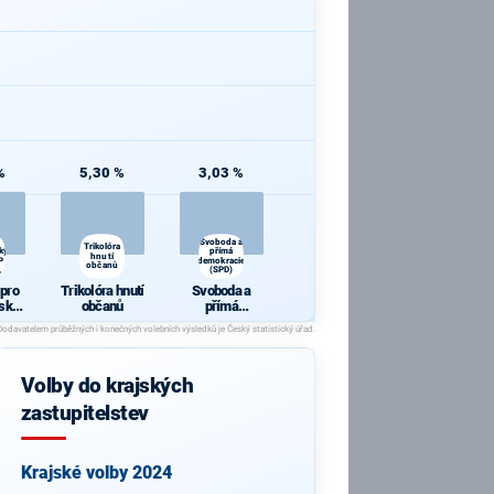
%
5,30 %
3,03 %
i
Svoboda a
Trikolóra
ký
přímá
hnutí
P
demokracie
občanů
,
(SPD)
 pro
Trikolóra hnutí
Svoboda a
ský
občanů
přímá
P 09,
demokracie
lení
(SPD)
Volby do krajských
zastupitelstev
Krajské volby 2024