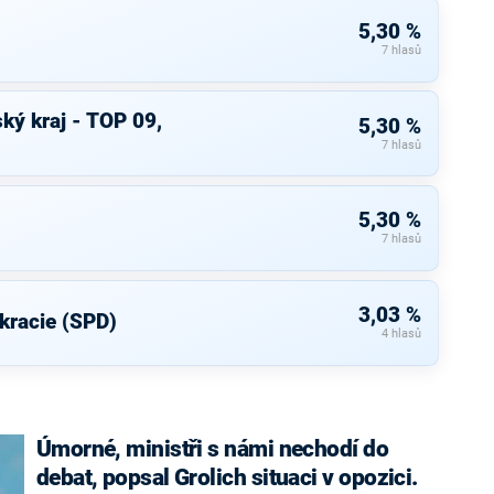
5,30 %
7 hlasů
ký kraj - TOP 09,
5,30 %
7 hlasů
5,30 %
7 hlasů
3,03 %
kracie (SPD)
4 hlasů
Úmorné, ministři s námi nechodí do
debat, popsal Grolich situaci v opozici.