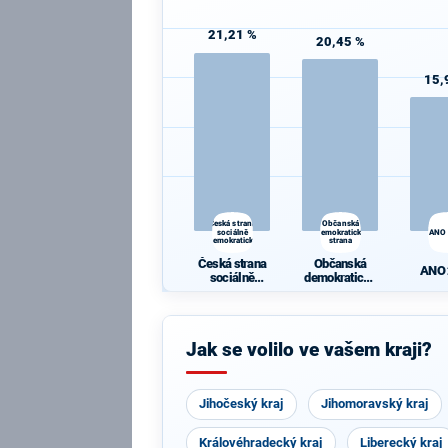
21,21 %
20,45 %
15,
Česká strana
Občanská
sociálně
demokratická
ANO
demokratická
strana
Česká strana
Občanská
ANO
sociálně
demokratická
demokratická
strana
Jak se volilo ve vašem kraji?
Jihočeský kraj
Jihomoravský kraj
Královéhradecký kraj
Liberecký kraj