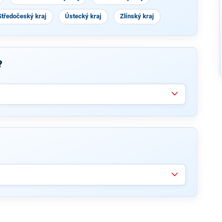
Středočeský kraj
Ústecký kraj
Zlínský kraj
?