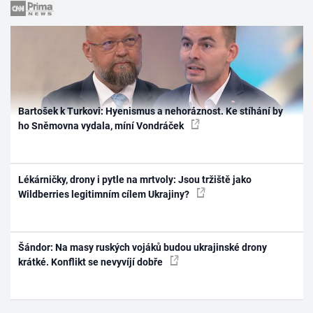
Bartošek k Turkovi: Hyenismus a nehoráznost. Ke stíhání by
ho Sněmovna vydala, míní Vondráček
Lékárničky, drony i pytle na mrtvoly: Jsou tržiště jako
Wildberries legitimním cílem Ukrajiny?
Šándor: Na masy ruských vojáků budou ukrajinské drony
krátké. Konflikt se nevyvíjí dobře