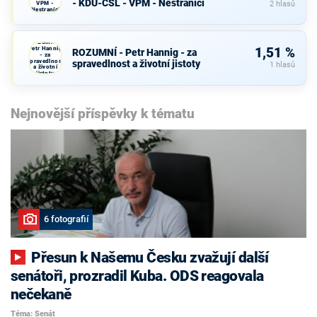
- KDU-ČSL - VPM - Nestraníci
VPM -
2 hlasů
Nestraníci
ROZUMNÍ -
Petr Hannig
1,51 %
ROZUMNÍ - Petr Hannig - za
- za
spravedlnost
spravedlnost a životní jistoty
1 hlasů
a životní
jistoty
Nejnovější příspěvky k tématu
6 fotografií
Přesun k Našemu Česku zvažují další
senátoři, prozradil Kuba. ODS reagovala
nečekaně
Téma: Senát