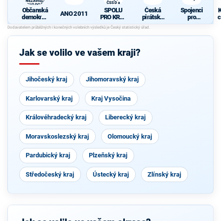
A NEZÁVISLÍ a
ČSSD a
VÝCHODOČEŠI
Zelení
Občanská
SPOLU
Česká
Spojenci
K
ANO 2011
demokrati
PRO KRAJ
pirátská
pro
c
cká strana
-
strana
Královéhra
+
Osobnosti
decký kraj
STAROST
kraje,
OVÉ A
ČSSD a
Jak se volilo ve vašem kraji?
NEZÁVISL
Zelení
Í a
VÝCHODO
ČEŠI
Jihočeský kraj
Jihomoravský kraj
Karlovarský kraj
Kraj Vysočina
Královéhradecký kraj
Liberecký kraj
Moravskoslezský kraj
Olomoucký kraj
Pardubický kraj
Plzeňský kraj
Středočeský kraj
Ústecký kraj
Zlínský kraj