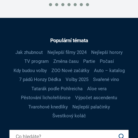
Populární témata
Jak zhubnout
Nejlepší filmy 2024
Nejlepší horory
TV program
Změna času
Partie
Počasí
Kdy budou volby
ZOO Nové začátky
Auto – katalog
7 pádů Honzy Dědka
Volby 2025
Svařené víno
Tatarák podle Pohlreicha
Aloe vera
Pěstování lichořeřišnice
Výpočet ascendentu
Tvarohové knedlíky
Nejlepší palačinky
Švestkový koláč