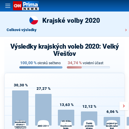
Krajské volby 2020
Celkové výsledky
Výsledky krajských voleb 2020: Velký
Vřešťov
100,00
%
34,74
%
okrsků sečteno
volební účast
30,30 %
27,27 %
13,63 %
12,12 %
6,06 %
SPOLU
Občanská
PRO KRAJ
demokratická
Česká
K
-
Spojenci pro
strana +
ANO 2011
Osobnosti
pirátská
Královéhradecký
s
STAROSTOVÉ
kraje,
strana
kraj