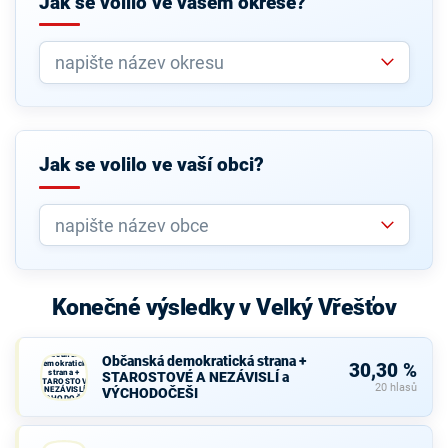
Jak se volilo ve vašem okrese?
Jak se volilo ve vaší obci?
Konečné výsledky v Velký Vřešťov
Občanská
Občanská demokratická strana +
demokratická
30,30 %
strana +
STAROSTOVÉ A NEZÁVISLÍ a
STAROSTOVÉ
20 hlasů
A NEZÁVISLÍ a
VÝCHODOČEŠI
VÝCHODOČEŠI