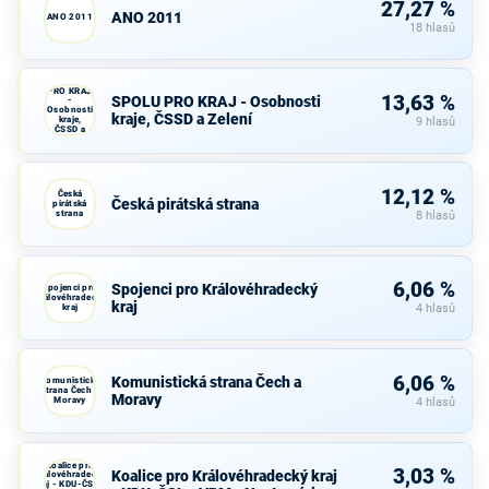
27,27 %
ANO 2011
ANO 2011
18 hlasů
SPOLU
PRO KRAJ
13,63 %
SPOLU PRO KRAJ - Osobnosti
-
Osobnosti
kraje, ČSSD a Zelení
kraje,
9 hlasů
ČSSD a
Zelení
12,12 %
Česká
Česká pirátská strana
pirátská
strana
8 hlasů
6,06 %
Spojenci pro Královéhradecký
Spojenci pro
Královéhradecký
kraj
kraj
4 hlasů
6,06 %
Komunistická strana Čech a
Komunistická
strana Čech a
Moravy
Moravy
4 hlasů
Koalice pro
3,03 %
Koalice pro Královéhradecký kraj
Královéhradecký
kraj - KDU-ČSL -