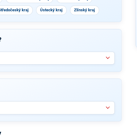
Středočeský kraj
Ústecký kraj
Zlínský kraj
?
v