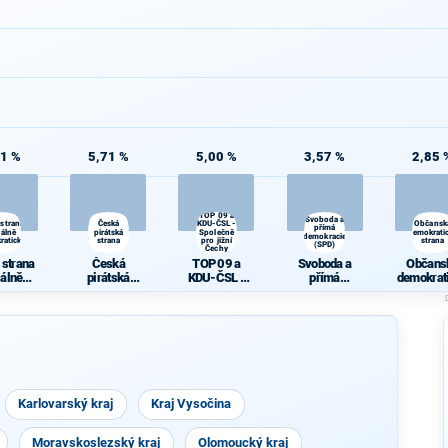
71 %
5,71 %
5,00 %
3,57 %
2,85 
TOP 09 a
Svoboda a
 strana
Česká
KDU-ČSL -
Občansk
přímá
iálně
pirátská
Společně
demokrati
demokracie
ratická
strana
pro jižní
strana
(SPD)
Čechy
 strana
Česká
TOP 09 a
Svoboda a
Občans
iálně
pirátská
KDU-ČSL -
přímá
demokrat
ratická
strana
Společně pro
demokracie
stran
jižní Čechy
(SPD)
Karlovarský kraj
Kraj Vysočina
Moravskoslezský kraj
Olomoucký kraj