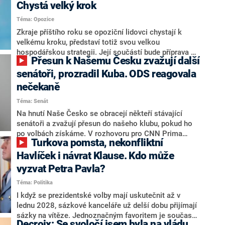
Chystá velký krok
Téma: Opozice
Zkraje příštího roku se opoziční lidovci chystají k
velkému kroku, představí totiž svou velkou
hospodářskou strategii. Její součástí bude příprava na
Přesun k Našemu Česku zvažují další
stárnutí populace, řekl ve středu na setkání s novináři
nový předseda lidovců Jan Grolich. Ten zároveň v
senátoři, prozradil Kuba. ODS reagovala
senátních volbách kandiduje ve Vyškově. Popsal i
nečekaně
aktivitu opozice, o níž vládní strany nebo političtí
Téma: Senát
komentátoři mluví jako o slabé a v defenzivě. „Je to
úmorná práce upozorňovat na chyby vlády. Ministři s
Na hnutí Naše Česko se obracejí někteří stávající
námi navíc nechodí do debat. Chceme ale ukazovat
senátoři a zvažují přesun do našeho klubu, pokud ho
svoje témata,“ odpověděl Grolich na dotaz CNN Prima
po volbách získáme. V rozhovoru pro CNN Prima
Turkova pomsta, nekonfliktní
NEWS.
NEWS to řekl zakladatel hnutí a jihočeský hejtman
Martin Kuba. Konkrétní nebyl, ale získat by takto mohl
Havlíček i návrat Klause. Kdo může
například senátora Zdeňka Hrabu, který je dnes
vyzvat Petra Pavla?
součástí klubu ODS a TOP 09. Hraba to na dotaz
Téma: Politika
redakce nevyloučil. Předseda klubu senátorů ODS
Zdeněk Nytra redakci řekl, že počítá s odchodem
I když se prezidentské volby mají uskutečnit až v
některých senátorů z klubu a že Naše Česko není
lednu 2028, sázkové kanceláře už delší dobu přijímají
nepřítel, ale soupeř.
sázky na vítěze. Jednoznačným favoritem je současná
Decroix: Se svoločí jsem byla na vládu