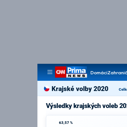
Domácí
Zahranič
Pořady
Krajské volby 2020
Celk
Výsledky krajských voleb 20
63,57 %