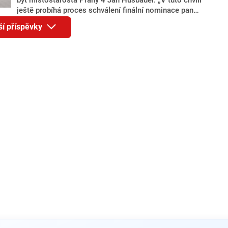
ještě probíhá proces schválení finální nominace pana
Jana Hušbauera Výborem hnutí ANO,“ uvedl pro
ší příspěvky
redakci místopředseda pražského ANO Martin
Benkovič. O Hušbauerovi se spekulovalo jako o
náhradníkovi v čele pražské kandidátky poté, co
rezignoval po sérii nejasností v majetkových
přiznáních a pořizování bytů Ondřej Prokop. Zároveň
ale stále není jasné, kdo bude za ANO kandidovat ve
dvou ze tří pražských obvodů do horní komory
parlamentu. ANO má v Praze dlouhodobě horší
výsledky než ve zbytku republiky.