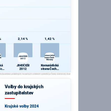
%
2,14 %
1,42 %
á
Komunistická
JIHOČEŠI
cká
strana Čech a
2012
Moravy
ká
JIHOČEŠI
Komunistická
ická
2012
strana Čech a
a
Moravy
Volby do krajských
zastupitelstev
Krajské volby 2024