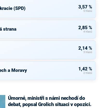
3,57 %
kracie (SPD)
5 hlasů
2,85 %
á strana
4 hlasů
2,14 %
3 hlasů
1,42 %
ech a Moravy
2 hlasů
Úmorné, ministři s námi nechodí do
debat, popsal Grolich situaci v opozici.