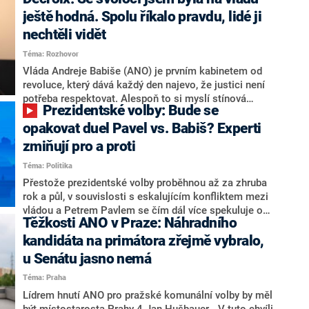
hlava státu Petr Pavel. Daleko za ním pak bookmakeři
zmiňují dva výrazné politiky ANO, tedy premiéra
ještě hodná. Spolu říkalo pravdu, lidé ji
Andreje Babiše a ministra průmyslu Karla Havlíčka.
nechtěli vidět
Oblíbeným tipem samotných sázkařů je poslanec za
Téma: Rozhovor
Motoristy Filip Turek. Politolog Jan Kubáček nicméně
o případné kandidatuře kohokoliv ze zmíněné trojice
Vláda Andreje Babiše (ANO) je prvním kabinetem od
značně pochybuje. Podle něj současná koalice dosud
revoluce, který dává každý den najevo, že justici není
nemá osobu, která by Pavlovi mohla konkurovat.
potřeba respektovat. Alespoň to si myslí stínová
Prezidentské volby: Bude se
ministryně spravedlnosti ODS Eva Decroix. V
rozhovoru pro CNN Prima NEWS si nebrala servítky
opakovat duel Pavel vs. Babiš? Experti
ohledně politického výkonu svého nástupce Jeronýma
zmiňují pro a proti
Tejce (za ANO) či vládní zmocněnkyně pro lidská
Téma: Politika
práva Taťány Malé (ANO). Označením „svoloč“ na
adresu vlády prý byla ještě hodná. Decroix se také
Přestože prezidentské volby proběhnou až za zhruba
vrátila k volební porážce koalice Spolu či promluvila o
rok a půl, v souvislosti s eskalujícím konfliktem mezi
hnutí Naše Česko Martina Kuby.
vládou a Petrem Pavlem se čím dál více spekuluje o
Těžkosti ANO v Praze: Náhradního
tom, koho by do bitvy o Hrad mohla vyslat současná
koalice. Někteří političtí komentátoři znovu vytahují
kandidáta na primátora zřejmě vybralo,
jméno premiéra Andreje Babiše (ANO). Jak moc je
u Senátu jasno nemá
pravděpodobné, že se v prezidentských volbách 2028
Téma: Praha
bude znovu opakovat souboj z roku 2023?
Lídrem hnutí ANO pro pražské komunální volby by měl
být místostarosta Prahy 4 Jan Hušbauer. „V tuto chvíli