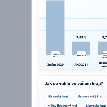
7,85 %
5,
Česká
Změna
ANO 2011
soc
2020
demok
Česká
Změna 2020
ANO 2011
soc
demok
Jak se volilo ve vašem kraji?
Jihočeský kraj
Jihomoravský kraj
Královéhradecký kraj
Liberecký kraj