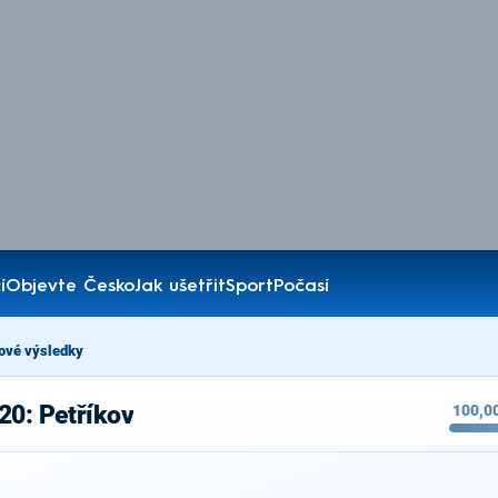
í
Objevte Česko
Jak ušetřit
Sport
Počasí
ové výsledky
20: Petříkov
100,0