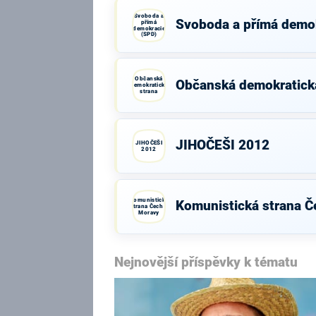
Svoboda a
Svoboda a přímá demo
přímá
demokracie
(SPD)
Občanská
Občanská demokratick
demokratická
strana
JIHOČEŠI 2012
JIHOČEŠI
2012
Komunistická
Komunistická strana Č
strana Čech a
Moravy
Nejnovější příspěvky k tématu