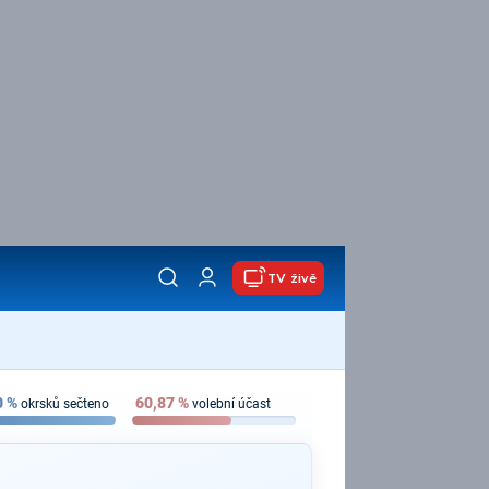
TV živě
0
%
60,87
%
okrsků sečteno
volební účast