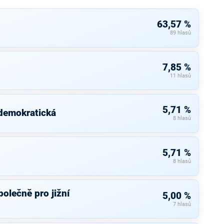
63,57 %
89 hlasů
7,85 %
11 hlasů
5,71 %
 demokratická
8 hlasů
5,71 %
8 hlasů
olečně pro jižní
5,00 %
7 hlasů