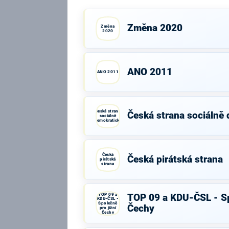
Změna 2020
Změna
2020
ANO 2011
ANO 2011
Česká strana
Česká strana sociálně
sociálně
demokratická
Česká
Česká pirátská strana
pirátská
strana
TOP 09 a
TOP 09 a KDU-ČSL - Sp
KDU-ČSL -
Společně
Čechy
pro jižní
Čechy