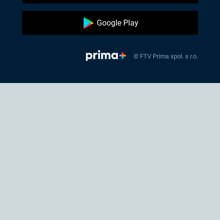
Google Play
© FTV Prima spol. s r.o.