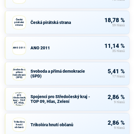
18,78 %
Česká
Česká pirátská strana
pirátská
strana
59 hlasů
11,14 %
ANO 2011
ANO 2011
35 hlasů
Svoboda a
5,41 %
Svoboda a přímá demokracie
přímá
demokracie
(SPD)
17 hlasů
(SPD)
Spojenci
pro
2,86 %
Spojenci pro Středočeský kraj -
Středočeský
kraj - TOP
TOP 09, Hlas, Zelení
9 hlasů
09, Hlas,
Zelení
2,86 %
Trikolóra
Trikolóra hnutí občanů
hnutí
občanů
9 hlasů