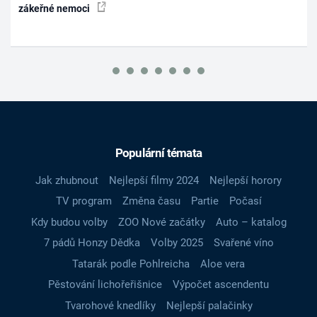
zákeřné nemoci
Populární témata
Jak zhubnout
Nejlepší filmy 2024
Nejlepší horory
TV program
Změna času
Partie
Počasí
Kdy budou volby
ZOO Nové začátky
Auto – katalog
7 pádů Honzy Dědka
Volby 2025
Svařené víno
Tatarák podle Pohlreicha
Aloe vera
Pěstování lichořeřišnice
Výpočet ascendentu
Tvarohové knedlíky
Nejlepší palačinky