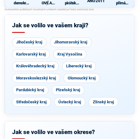
ANO 2011
demokrati
OVÉ A
pirátská
přímá
cká strana
NEZÁVISL
strana
demokraci
S
Í
e (SPD)
Jak se volilo ve vašem kraji?
Jihočeský kraj
Jihomoravský kraj
Karlovarský kraj
Kraj Vysočina
Královéhradecký kraj
Liberecký kraj
Moravskoslezský kraj
Olomoucký kraj
Pardubický kraj
Plzeňský kraj
Středočeský kraj
Ústecký kraj
Zlínský kraj
Jak se volilo ve vašem okrese?