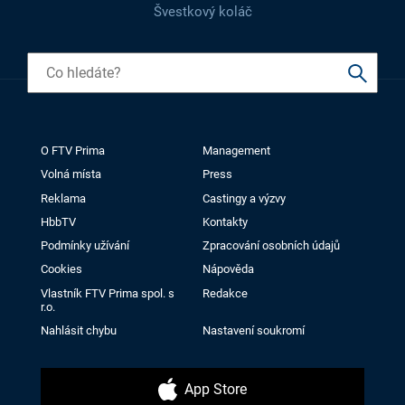
Švestkový koláč
O FTV Prima
Management
Volná místa
Press
Reklama
Castingy a výzvy
HbbTV
Kontakty
Podmínky užívání
Zpracování osobních údajů
Cookies
Nápověda
Vlastník FTV Prima spol. s
Redakce
r.o.
Nahlásit chybu
Nastavení soukromí
App Store