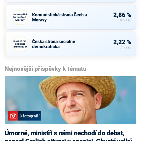
2,86 %
Komunistická strana Čech a
Komunistická
strana Čech a
Moravy
Moravy
9 hlasů
2,22 %
Česká strana sociálně
Česká strana
sociálně
demokratická
demokratická
7 hlasů
Nejnovější příspěvky k tématu
8 fotografií
Úmorné, ministři s námi nechodí do debat,