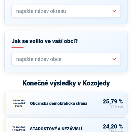
Jak se volilo ve vaší obci?
Konečné výsledky v Kozojedy
25,79 %
Občanská
Občanská demokratická strana
demokratická
strana
81 hlasů
24,20 %
STAROSTOVÉ
STAROSTOVÉ A NEZÁVISLÍ
A NEZÁVISLÍ
76 hlasů