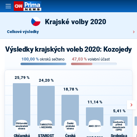
Krajské volby 2020
Celkové výsledky
Výsledky krajských voleb 2020: Kozojedy
100,00
%
47,03
%
okrsků sečteno
volební účast
25,79 %
24,20 %
18,78 %
11,14 %
5,41 %
Svoboda a
Občanská
Česká
přímá
STAROSTOVÉ
demokratická
pirátská
ANO 2011
A NEZÁVISLÍ
demokracie
strana
strana
(SPD)
Občanská
STAROST
Česká
Svoboda a