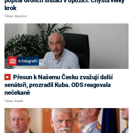
popsal Grolich situaci v opozici. Chystá velký
krok
Téma: Opozice
6 fotografií
Přesun k Našemu Česku zvažují další
senátoři, prozradil Kuba. ODS reagovala
nečekaně
Téma: Senát