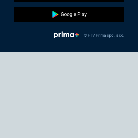
Google Play
© FTV Prima spol. s r.o.