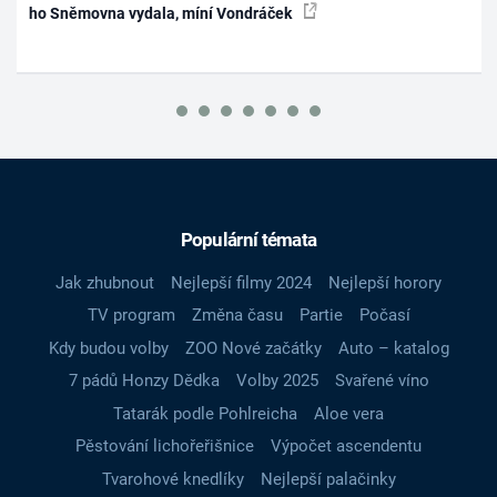
ho Sněmovna vydala, míní Vondráček
Populární témata
Jak zhubnout
Nejlepší filmy 2024
Nejlepší horory
TV program
Změna času
Partie
Počasí
Kdy budou volby
ZOO Nové začátky
Auto – katalog
7 pádů Honzy Dědka
Volby 2025
Svařené víno
Tatarák podle Pohlreicha
Aloe vera
Pěstování lichořeřišnice
Výpočet ascendentu
Tvarohové knedlíky
Nejlepší palačinky