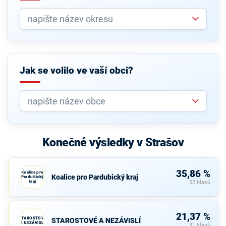
Jak se volilo ve vaší obci?
Konečné výsledky v Strašov
35,86 %
Koalice pro
Koalice pro Pardubický kraj
Pardubický
kraj
52 hlasů
21,37 %
STAROSTOVÉ
STAROSTOVÉ A NEZÁVISLÍ
A NEZÁVISLÍ
31 hlasů