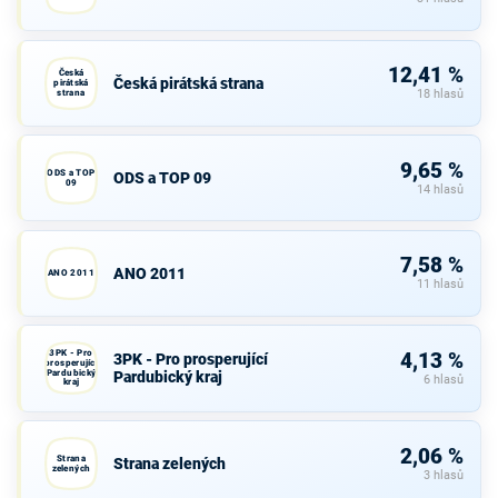
12,41 %
Česká
Česká pirátská strana
pirátská
strana
18 hlasů
9,65 %
ODS a TOP
ODS a TOP 09
09
14 hlasů
7,58 %
ANO 2011
ANO 2011
11 hlasů
3PK - Pro
4,13 %
3PK - Pro prosperující
prosperující
Pardubický
Pardubický kraj
6 hlasů
kraj
2,06 %
Strana
Strana zelených
zelených
3 hlasů