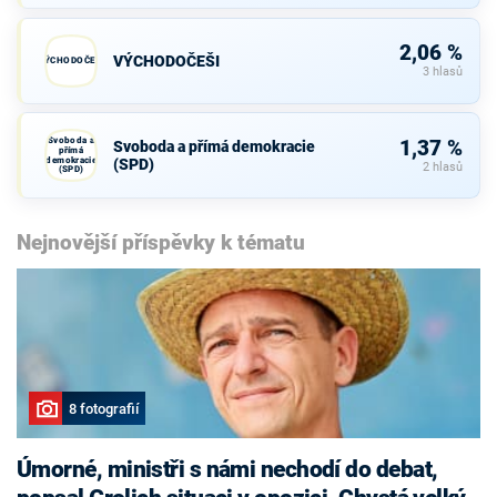
2,06 %
VÝCHODOČEŠI
VÝCHODOČEŠI
3 hlasů
Svoboda a
1,37 %
Svoboda a přímá demokracie
přímá
demokracie
(SPD)
2 hlasů
(SPD)
Nejnovější příspěvky k tématu
8 fotografií
Úmorné, ministři s námi nechodí do debat,