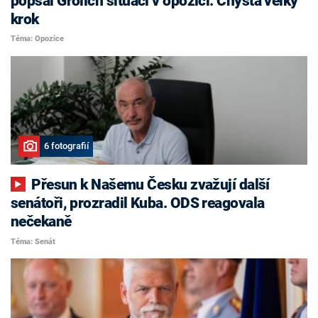
popsal Grolich situaci v opozici. Chystá velký
krok
Téma: Opozice
6 fotografií
Přesun k Našemu Česku zvažují další
senátoři, prozradil Kuba. ODS reagovala
nečekaně
Téma: Senát