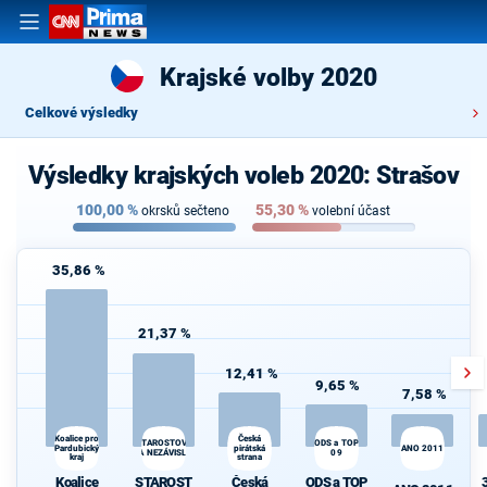
Krajské volby 2020
Celkové výsledky
Výsledky krajských voleb 2020: Strašov
100,00
%
55,30
%
okrsků sečteno
volební účast
35,86 %
21,37 %
12,41 %
9,65 %
7,58 %
Koalice pro
Česká
STAROSTOVÉ
ODS a TOP
Pardubický
pirátská
ANO 2011
A NEZÁVISLÍ
09
kraj
strana
Koalice
STAROST
Česká
ODS a TOP