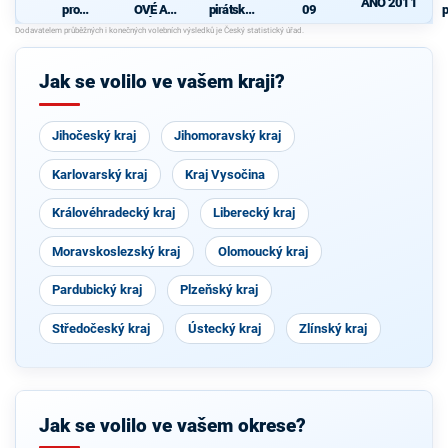
ANO 2011
pro
OVÉ A
pirátská
09
p
Pardubick
NEZÁVISL
strana
ý kraj
Í
P
Jak se volilo ve vašem kraji?
Jihočeský kraj
Jihomoravský kraj
Karlovarský kraj
Kraj Vysočina
Královéhradecký kraj
Liberecký kraj
Moravskoslezský kraj
Olomoucký kraj
Pardubický kraj
Plzeňský kraj
Středočeský kraj
Ústecký kraj
Zlínský kraj
Jak se volilo ve vašem okrese?