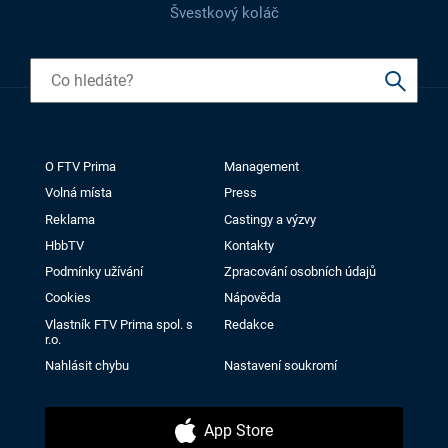
Švestkový koláč
O FTV Prima
Management
Volná místa
Press
Reklama
Castingy a výzvy
HbbTV
Kontakty
Podmínky užívání
Zpracování osobních údajů
Cookies
Nápověda
Vlastník FTV Prima spol. s
Redakce
r.o.
Nahlásit chybu
Nastavení soukromí
App Store