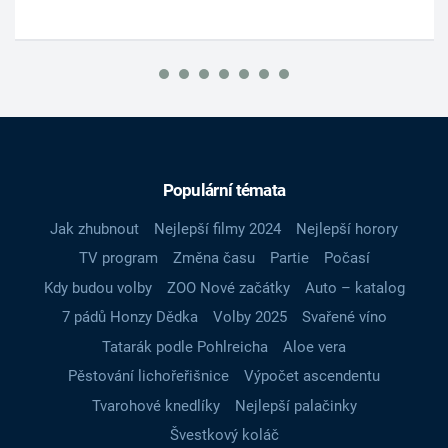
Populární témata
Jak zhubnout
Nejlepší filmy 2024
Nejlepší horory
TV program
Změna času
Partie
Počasí
Kdy budou volby
ZOO Nové začátky
Auto – katalog
7 pádů Honzy Dědka
Volby 2025
Svařené víno
Tatarák podle Pohlreicha
Aloe vera
Pěstování lichořeřišnice
Výpočet ascendentu
Tvarohové knedlíky
Nejlepší palačinky
Švestkový koláč