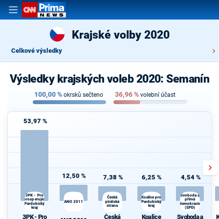
Krajské volby 2020
Celkové výsledky
Výsledky krajských voleb 2020: Semanín
100,00
%
36,96
%
okrsků sečteno
volební účast
53,97 %
12,50 %
7,38 %
6,25 %
4,54 %
3PK - Pro
Svoboda a
Koalice pro
K
Česká
prosperující
přímá
ANO 2011
pirátská
Pardubický
s
Pardubický
demokracie
strana
kraj
kraj
(SPD)
3PK - Pro
Česká
Koalice
Svoboda a
K