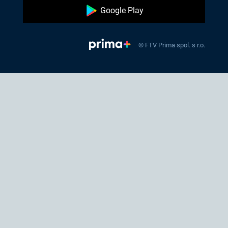
Google Play
© FTV Prima spol. s r.o.