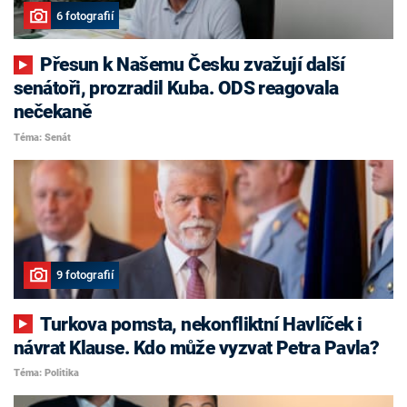
6 fotografií
Přesun k Našemu Česku zvažují další
senátoři, prozradil Kuba. ODS reagovala
nečekaně
Téma: Senát
9 fotografií
Turkova pomsta, nekonfliktní Havlíček i
návrat Klause. Kdo může vyzvat Petra Pavla?
Téma: Politika