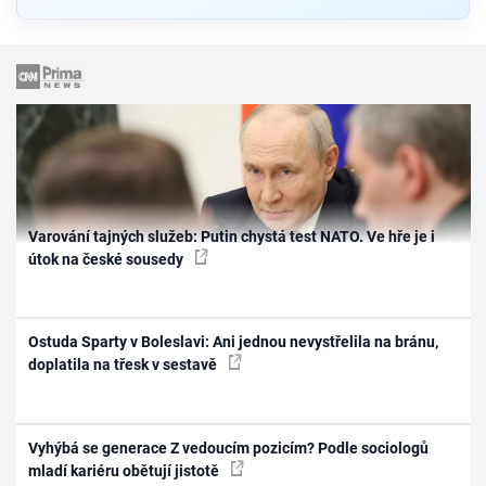
Varování tajných služeb: Putin chystá test NATO. Ve hře je i
útok na české sousedy
Ostuda Sparty v Boleslavi: Ani jednou nevystřelila na bránu,
doplatila na třesk v sestavě
Vyhýbá se generace Z vedoucím pozicím? Podle sociologů
mladí kariéru obětují jistotě